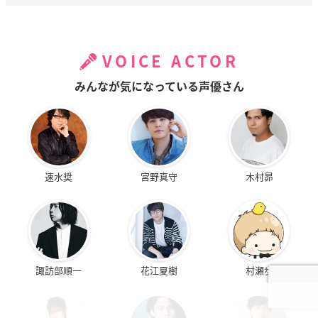
VOICE ACTOR
みんなが気になっている声優さん
速水奨
宮野真守
木村昴
諏訪部順一
花江夏樹
村瀬歩