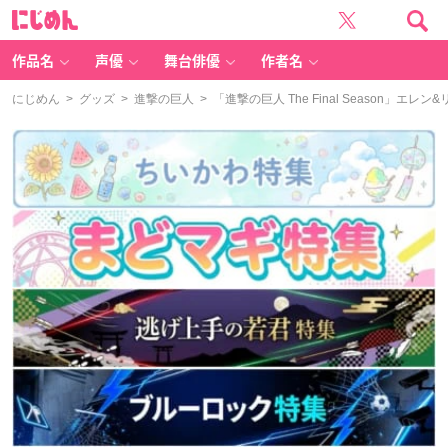
に
じ
め
ん
作品名
声優
舞台俳優
作者名
にじめん
>
グッズ
>
進撃の巨人
> 「進撃の巨人 The Final Season」