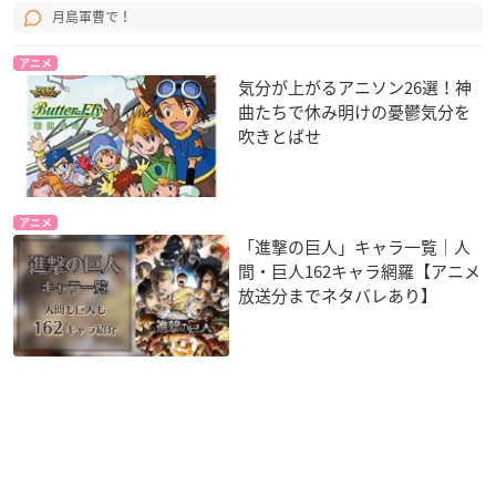
月島軍曹で！
アニメ
気分が上がるアニソン26選！神
曲たちで休み明けの憂鬱気分を
吹きとばせ
アニメ
「進撃の巨人」キャラ一覧｜人
間・巨人162キャラ網羅【アニメ
放送分までネタバレあり】