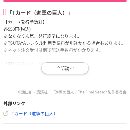
「Tカード（進撃の巨人）」
【カード発行手数料】
各550円(税込)
※なくなり次第、発行終了になります。
※TSUTAYAレンタル利用登録料が別途かかる場合もあります。
※ネット注文受付は別途配送手数料がかかります。
【申し込み方法・発行開始日時】
・ネット注文
受付開始日：2022年2月15日(火)11:00～
申込サイトは
こちら
©諫山創・講談社／「進撃の巨人」The Final Season製作委員会
・全国のTSUTAYA・旭屋書店
外部リンク
店頭発行開始日：2022年2月22日(火)～
TSUTAYA実施店舗は
こちら
Tカード（進撃の巨人）
旭屋書店実施店舗は
こちら
※一部店舗を除きます。