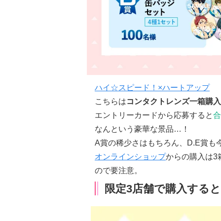
ハイ☆スピード！×ハートアップ
こちらは
コンタクトレンズ一箱購入
エントリーカードから応募すると
合
なんという豪華な景品…！
A賞の稀少さはもちろん、D.E賞
オンラインショップ
からの購入は3
ので要注意。
限定3店舗で購入する