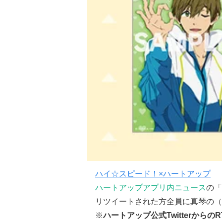
ハイ☆スピード！×ハートアップ
ハートアップアプリ内ニュース
の「
リツイートされた方全員に真琴の（
※
ハートアップ公式Twitterからの