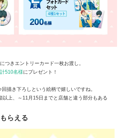
につきエントリーカード一枚お渡し。
計510名様
にプレゼント！
も今回描き下ろしという絵柄で嬉しいですね。
箱以上、～11月15日までと店舗と違う部分もある
ともらえる