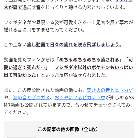
をじっくりと聴ける内容となっています。
ネが森で過ごす音
フシギダネがお昼寝する姿が可愛すぎる…！足音や風で草木が
揺れる音に耳をすませてみてください。
この上ない
。
癒し動画で日々の疲れを吹き飛ばしましょう
動画を見たファンからは「
」「
めちゃめちゃめちゃ癒される
可
」「
愛い過ぎて死んだ…
フシギダネ以外のポケモンもいっぱい
」といった反応が寄せられました。
出て可愛かった
また、この度公開された動画の他にも、
焚き火の音とヒトカゲ
や、
波の音とゼニガメ
、
おへやにいるピカチュウ
が楽しめるAS
MR動画も公開されていますので、合わせてチェックされてみ
てください。
この記事の他の画像（全1枚）