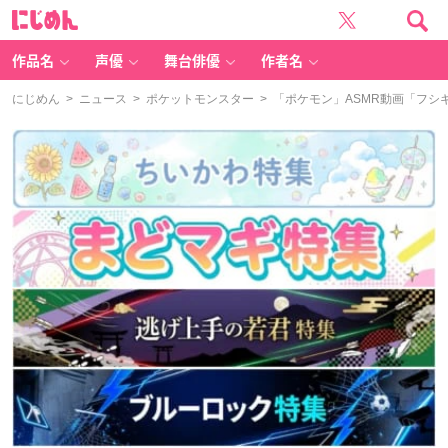
に
じ
め
ん
作品名
声優
舞台俳優
作者名
にじめん
>
ニュース
>
ポケットモンスター
> 「ポケモン」ASMR動画「フ