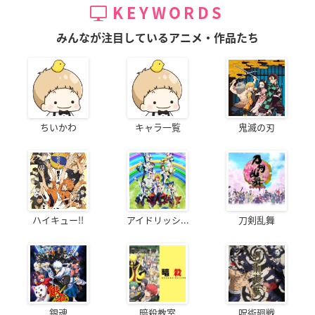
KEYWORDS
みんなが注目しているアニメ・作品たち
ちいかわ
キャラ一覧
鬼滅の刃
ハイキュー!!
アイドリッシ...
刀剣乱舞
銀魂
暗殺教室
呪術廻戦