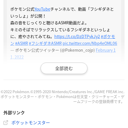
ポケモン公式
YouTube
チャンネルで、動画「フシギダネと
いっしょ」が公開！
森の音をじっくりと聴けるASMR動画だよ。
キミのそばでリラックスしているフシギダネといっしょ
に、癒やされてみてね。
https://t.co/DzDTPykJy2
#ポケモ
ン
#ASMR
#フシギダネASMR
pic.twitter.com/Nbp4eOML06
— ポケモン公式ツイッター (@Pokemon_cojp)
February 1
1, 2022
©2022 Pokémon.©1995-2020 Nintendo/Creatures Inc./GAME FREAK inc.
ポケットモンスター・ポケモン・Pokémonは任天堂・クリーチャーズ・ゲ
ームフリークの登録商標です。
外部リンク
ポケットモンスター