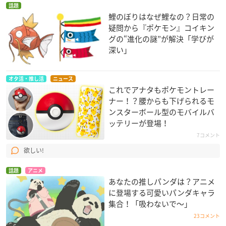
話題
鯉のぼりはなぜ鯉なの？日常の
疑問から『ポケモン』コイキン
グの“進化の謎”が解決「学びが
深い」
オタ活・推し活
ニュース
これでアナタもポケモントレー
ナー！？腰からも下げられるモ
ンスターボール型のモバイルバ
ッテリーが登場！
7コメント
欲しい!
話題
アニメ
あなたの推しパンダは？アニメ
に登場する可愛いパンダキャラ
集合！「吸わないで〜」
23コメント