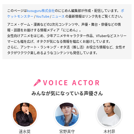
このページは
kusuguru株式会社
のにじめん編集部が作成・配信しています。
ポ
ケットモンスター
/
YouTube
/
ニュース
の最新情報はリンク先をご覧ください。
アニメ・ゲーム・漫画などの2次元コンテンツや、声優・舞台・俳優などの情
報・話題をお届けする情報メディア「にじめん」。
女性向けアニメをはじめ、少年アニメやキャラクター作品、VTuberなどストリー
マーにも幅を広げ、オタクが気になる情報を幅広くお届けしています。
さらに、アンケート・ランキング・オタ活（推し活）お役立ち情報など、女性オ
タクがワクワク楽しめるようなコンテンツも発信しています。
VOICE ACTOR
みんなが気になっている声優さん
速水奨
宮野真守
木村昴