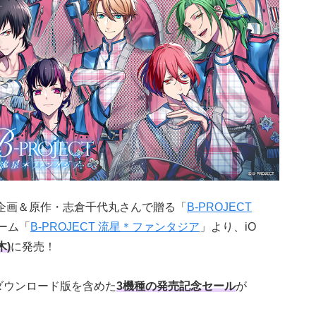
企画＆原作・志倉千代丸さんで贈る「
B-PROJECT
ーム「
B-PROJECT 流星＊ファンタジア
」より、iO
木)
に発売！
ch™ダウンロード版を含めた
3機種の発売記念セール
が