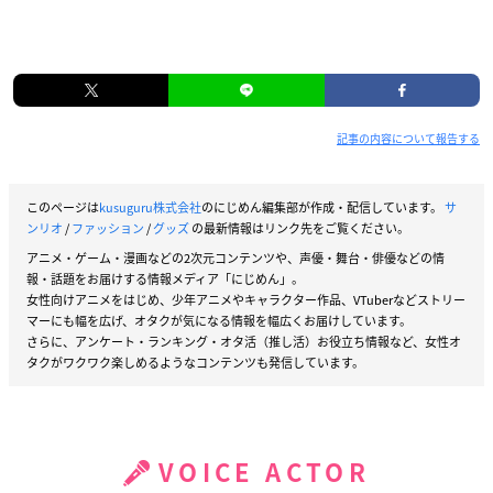
記事の内容について報告する
このページは
kusuguru株式会社
のにじめん編集部が作成・配信しています。
サ
ンリオ
/
ファッション
/
グッズ
の最新情報はリンク先をご覧ください。
アニメ・ゲーム・漫画などの2次元コンテンツや、声優・舞台・俳優などの情
報・話題をお届けする情報メディア「にじめん」。
女性向けアニメをはじめ、少年アニメやキャラクター作品、VTuberなどストリー
マーにも幅を広げ、オタクが気になる情報を幅広くお届けしています。
さらに、アンケート・ランキング・オタ活（推し活）お役立ち情報など、女性オ
タクがワクワク楽しめるようなコンテンツも発信しています。
VOICE ACTOR