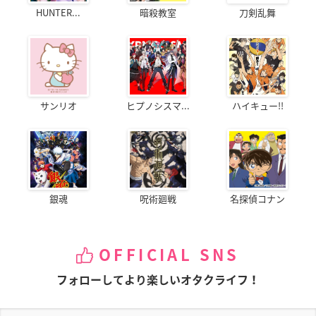
HUNTER...
暗殺教室
刀剣乱舞
サンリオ
ヒプノシスマ...
ハイキュー!!
銀魂
呪術廻戦
名探偵コナン
OFFICIAL SNS
フォローしてより楽しいオタクライフ！