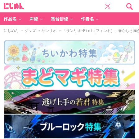
に
じ
め
ん
作品名
声優
舞台俳優
作者名
にじめん
>
グッズ
>
サンリオ
> 「サンリオ×F i.n.t（フィント）」春ら