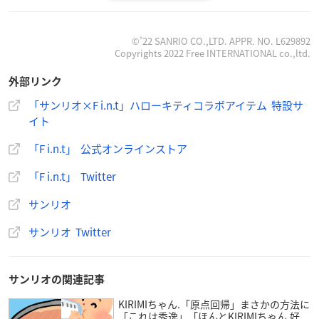
・ロゴリボンレースソックス
©’22 SANRIO CO.,LTD. APPR. NO. L629892
Copyrights 2022 Free INTERNATIONAL co.,ltd.
外部リンク
F i.n.t（フィント）とハローキティがコラボ☆衿がポイント
「サンリオ×F i.n.t」ハローキティコラボアイテム 特設サ
のワンピースなど春先にぴったりなアイテムが登場！公式オ
イト
ンラインストアでは2/10（木）17:00～、店頭では2/11
（金･祝）販売スタート♪
https://t.co/7tjP3145mL
pic.twitt
「F i.n.t」 公式オンラインストア
er.com/E6gdk59rbu
「F i.n.t」 Twitter
—
サンリオ
(@sanrio_news)
February 9, 2022
サンリオ
サンリオ Twitter
サンリオの関連記事
KIRIMIちゃん.「原点回帰」まさかの方法に
「これは秀逸」「ほんとKIRIMIちゃん.好