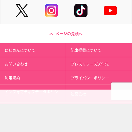
ページの先頭へ
にじめんについて
記事掲載について
お問い合わせ
プレスリリース送付先
利用規約
プライバシーポリシー
インフォマティブデータポリシ
運営会社
ー
kusuguru
media
アニメ情報［にじめん］
科学ニュース［ナゾロジー］
メンタルケア［ココロジー］
心理テスト［シンリ］