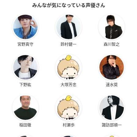
みんなが気になっている声優さん
宮野真守
鈴村健一
森川智之
下野紘
大塚芳忠
速水奨
稲田徹
村瀬歩
諏訪部順一