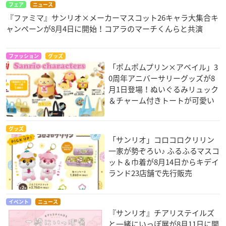
フェア
ニュース
『ファミマ』サンリオ×メーカーマスコット26キャラ大集合キ
ャンペーンが8月4日に開始！コアラのマーチくんらと共演
ファッション
グッズ
「ポムポムプリン×アベイル」3
0周年アニバーサリーグッズが8
月1日登場！ぬいぐるみリュック
＆チャーム付きトートが可愛い
グッズ
「サンリオ」コロコロクリリン
一家が勢ぞろい♪ ふるふるマスコ
ット＆巾着が8月14日からキデイ
ランド23店舗で先行販売
イベント
ニュース
『サンリオ』チアリステイルズ
と一緒にいっぽ展が8月11日に開