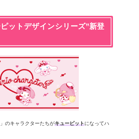
ーピットデザインシリーズ”新登
」のキャラクターたちが
キューピット
になってハ