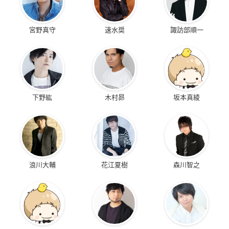
宮野真守
速水奨
諏訪部順一
下野紘
木村昴
坂本真綾
浪川大輔
花江夏樹
森川智之