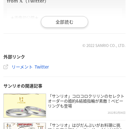
★画像初公開★
【マイメロディ♡クロミ tokimeki DINER】
マイメロディとクロミのポップでキュートなダイナーへよ
うこそ！
5月30日発売予定。全8種。935円（税抜価格850円）。
#マ
© 2022 SANRIO CO., LTD.
イメロディ
#クロミ
#サンリオ
#ダイナー
pic.twitter.com/5
外部リンク
X3T1LE08M
— 株式会社リーメント公式 (@rement_official)
February 7,
リーメント Twitter
2022
サンリオの関連記事
「サンリオ」コロコロクリリンのセレクト
オーダーの婚約&結婚指輪が素敵！ベビー
リングも登場
2022年2月06日
「サンリオ」はぴだんぶいがお料理に挑