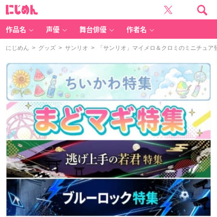
に
じ
め
ん
作品名
声優
舞台俳優
作者名
にじめん
>
グッズ
>
サンリオ
> 「サンリオ」マイメロ＆クロミのミニチュア