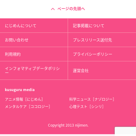
ページの先頭へ
にじめんについて
記事掲載について
お問い合わせ
プレスリリース送付先
利用規約
プライバシーポリシー
インフォマティブデータポリシ
運営会社
ー
kusuguru
media
アニメ情報［にじめん］
科学ニュース［ナゾロジー］
メンタルケア［ココロジー］
心理テスト［シンリ］
Copyright 2013 nijimen.