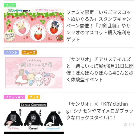
フェア
ファミマ限定「いちごマスコッ
トぬいぐるみ」スタンプキャン
ペーン開催！『刀剣乱舞』やサ
ンリオのマスコット購入権利を
ゲット
イベント
ニュース
『サンリオ』チアリステイルズ
と一緒にいっぽ展が8月11日に開
催！ぼんぼんりぼんら4にんと歩
く体験型イベント
ファッション
グッズ
「サンリオ」×「KRY clothin
g」シナモンやマイメロがブラッ
クなロックスタイルに！
105