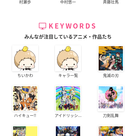
村瀬歩
中村悠一
斉藤壮馬
KEYWORDS
みんなが注目しているアニメ・作品たち
ちいかわ
キャラ一覧
鬼滅の刃
ハイキュー!!
アイドリッシ...
刀剣乱舞