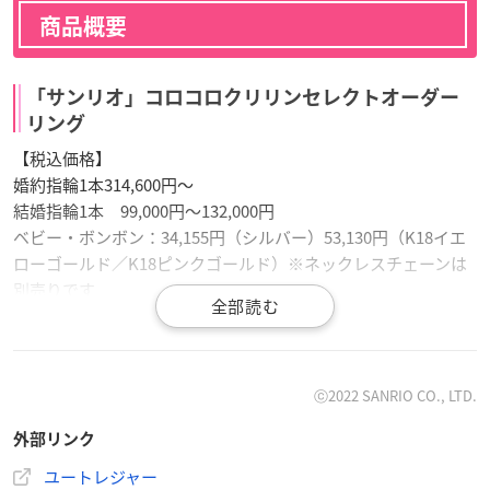
商品概要
「サンリオ」コロコロクリリンセレクトオーダー
リング
【税込価格】
婚約指輪1本314,600円～
結婚指輪1本 99,000円～132,000円
ベビー・ボンボン：34,155円（シルバー）53,130円（K18イエ
ローゴールド／K18ピンクゴールド）※ネックレスチェーンは
別売りです
【選べる誕生石】
1月ガーネット
2月アメシスト
ⓒ2022 SANRIO CO., LTD.
3月アクアマリン
外部リンク
4月ダイヤモンド
5月エメラルド
ユートレジャー