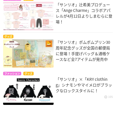
「サンリオ」辻希美プロデュー
ス「Ange Charme」コラボアパ
レルが4月12日よりしまむらに登
場！
グッズ
『サンリオ』ポムポムプリン30
周年記念グッズが全国の郵便局
に登場！手提げバッグ＆通帳ケ
ースなど全7アイテムが発売中
ファッション
グッズ
「サンリオ」×「KRY clothin
g」シナモンやマイメロがブラッ
クなロックスタイルに！
105