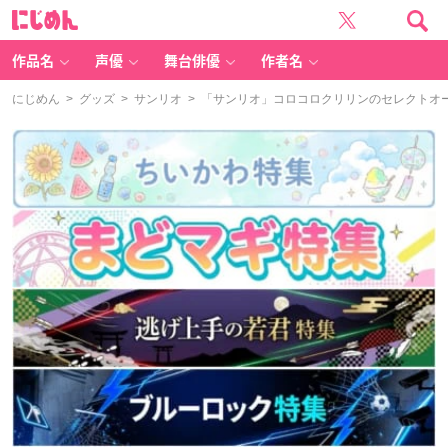
に
じ
め
ん
作品名
声優
舞台俳優
作者名
にじめん
>
グッズ
>
サンリオ
> 「サンリオ」コロコロクリリンのセレクトオ