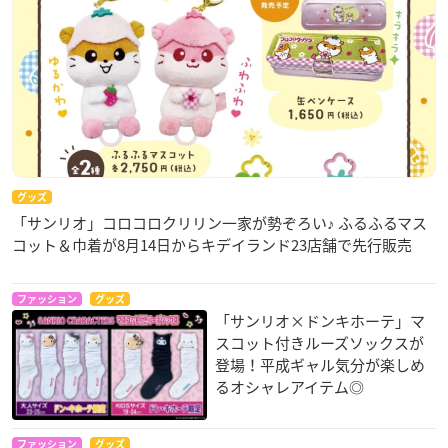
グッズ
「サンリオ」コロコロクリリン一家が勢ぞろい♪ ふるふるマス
コット＆巾着が8月14日からキデイランド23店舗で先行販売
ファッション
グッズ
「サンリオ×ドンキホーテ」マ
スコット付きルーズソックスが
登場！平成ギャル気分が楽しめ
るオシャレアイテム◎
ファッション
グッズ