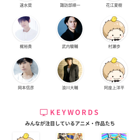
速水奨
諏訪部順一
花江夏樹
梶裕貴
武内駿輔
村瀬歩
岡本信彦
浪川大輔
阿座上洋平
KEYWORDS
みんなが注目しているアニメ・作品たち