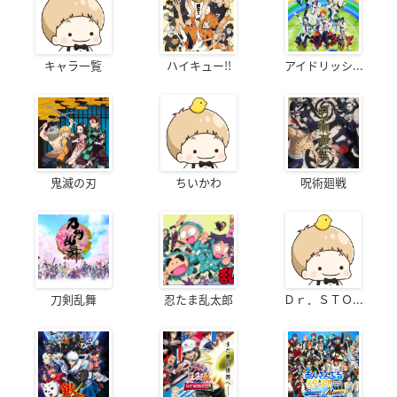
キャラ一覧
ハイキュー!!
アイドリッシ...
鬼滅の刃
ちいかわ
呪術廻戦
刀剣乱舞
忍たま乱太郎
Ｄｒ．ＳＴＯ...