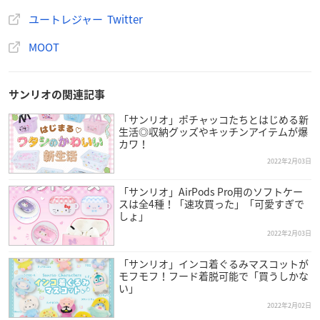
6月ムーンストーン
ユートレジャー Twitter
7月ルビー
8月ペリドット
MOOT
9月サファイア
10月トルマリン
11月トパーズ
サンリオの関連記事
12月タンザナイト
「サンリオ」ポチャッコたちとはじめる新
生活◎収納グッズやキッチンアイテムが爆
【選べる指輪デザイン】
カワ！
婚約指輪6種類、結婚指輪26種類
2022年2月03日
「サンリオ」AirPods Pro用のソフトケー
ユートレジャー（MOOT）で購入
スは全4種！「速攻買った」「可愛すぎで
しょ」
2022年2月03日
「サンリオ」インコ着ぐるみマスコットが
モフモフ！フード着脱可能で「買うしかな
い」
2022年2月02日