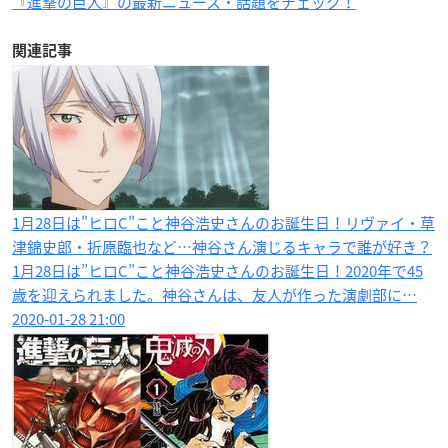
『進撃の巨人』の最新ニュース・話題をチェック！
関連記事
1月28日は"ヒロC"こと神谷浩史さんのお誕生日！リヴァイ・草
津錦史郎・折原臨也など…神谷さん演じるキャラで誰が好き？
1月28日は”ヒロC”こと神谷浩史さんのお誕生日！2020年で45
歳を迎えられました。神谷さんは、友人が作った演劇部に…
2020-01-28 21:00