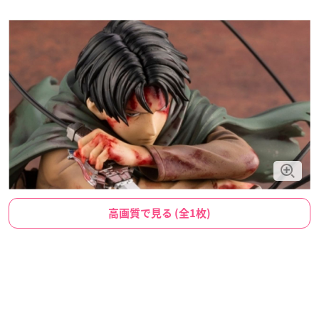
高画質で見る (全1枚)