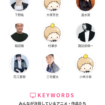
下野紘
大塚芳忠
速水奨
稲田徹
村瀬歩
諏訪部順一
花江夏樹
三宅健太
小林沙苗
KEYWORDS
みんなが注目しているアニメ・作品たち