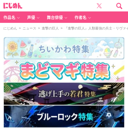
に
じ
め
ん
作品名
声優
舞台俳優
作者名
にじめん
>
ニュース
>
進撃の巨人
> 『進撃の巨人』人類最強の兵士・リヴァ