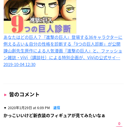
あなたはどの巨人？『進撃の巨人』登場する36キャラクターに
例える占い＆自分の性格を診断する「9つの巨人診断」が公開
諫山創先生原作による人気漫画『進撃の巨人』と、ファッショ
ン雑誌・ViVi（講談社）による特別企画が、ViViの公式サイ…
2019-10-04 12:30
皆のコメント
2020年1月29日 at 6:09 PM
返信
かっこいいけど新衣装のフィギュアが見てみたいなぁ
0