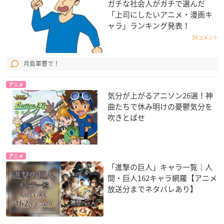
ガチな社会人がガチで選んだ
「上司にしたいアニメ・漫画キ
ャラ」ランキング発表！
36コメント
月島軍曹で！
アニメ
気分が上がるアニソン26選！神
曲たちで休み明けの憂鬱気分を
吹きとばせ
アニメ
「進撃の巨人」キャラ一覧｜人
間・巨人162キャラ網羅【アニメ
放送分までネタバレあり】