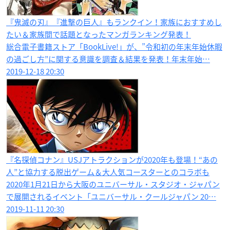
『鬼滅の刃』『進撃の巨人』もランクイン！家族におすすめし
たい＆家族間で話題となったマンガランキング発表！
総合電子書籍ストア「BookLive!」が、”令和初の年末年始休暇
の過ごし方”に関する意識を調査＆結果を発表！年末年始…
2019-12-18 20:30
『名探偵コナン』USJアトラクションが2020年も登場！“あの
人”と協力する脱出ゲーム＆大人気コースターとのコラボも
2020年1月21日から大阪のユニバーサル・スタジオ・ジャパン
で展開されるイベント「ユニバーサル・クールジャパン 20…
2019-11-11 20:30