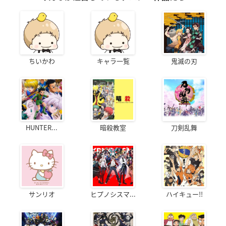
ちいかわ
キャラ一覧
鬼滅の刃
HUNTER...
暗殺教室
刀剣乱舞
サンリオ
ヒプノシスマ...
ハイキュー!!