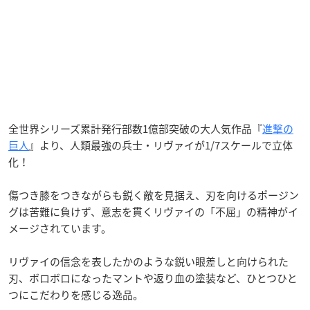
全世界シリーズ累計発行部数1億部突破の大人気作品『
進撃の
巨人
』より、人類最強の兵士・リヴァイが1/7スケールで立体
化！
傷つき膝をつきながらも鋭く敵を見据え、刃を向けるポージン
グは苦難に負けず、意志を貫くリヴァイの「不屈」の精神がイ
メージされています。
リヴァイの信念を表したかのような鋭い眼差しと向けられた
刃、ボロボロになったマントや返り血の塗装など、ひとつひと
つにこだわりを感じる逸品。