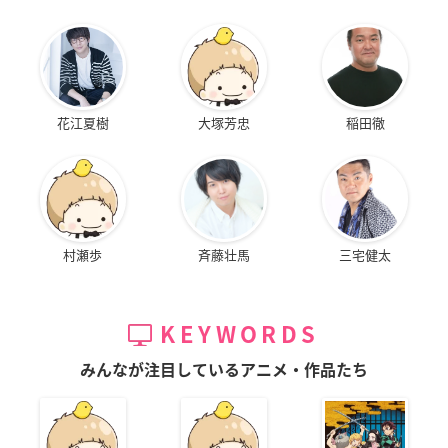
花江夏樹
大塚芳忠
稲田徹
村瀬歩
斉藤壮馬
三宅健太
KEYWORDS
みんなが注目しているアニメ・作品たち