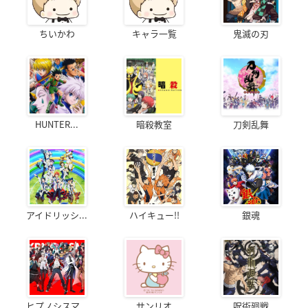
ちいかわ
キャラ一覧
鬼滅の刃
HUNTER...
暗殺教室
刀剣乱舞
アイドリッシ...
ハイキュー!!
銀魂
ヒプノシスマ...
サンリオ
呪術廻戦