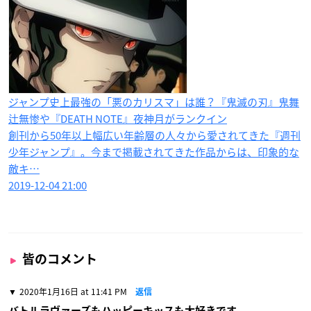
ジャンプ史上最強の「悪のカリスマ」は誰？『鬼滅の刃』鬼舞
辻無惨や『DEATH NOTE』夜神月がランクイン
創刊から50年以上幅広い年齢層の人々から愛されてきた『週刊
少年ジャンプ』。今まで掲載されてきた作品からは、印象的な
敵キ…
2019-12-04 21:00
皆のコメント
2020年1月16日 at 11:41 PM
返信
バトルラヴァーズもハッピーキッスも大好きです