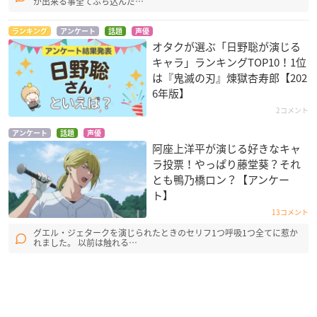
が出来る事全てぶち込んだ…
ランキング
アンケート
話題
声優
オタクが選ぶ「日野聡が演じる
キャラ」ランキングTOP10！1位
は『鬼滅の刃』煉󠄁獄杏寿郎【202
6年版】
2コメント
アンケート
話題
声優
阿座上洋平が演じる好きなキャ
ラ投票！やっぱり藤堂葵？それ
とも鴨乃橋ロン？【アンケー
ト】
13コメント
グエル・ジェタークを演じられたときのセリフ1つ呼吸1つ全てに惹か
れました。 以前は触れる…