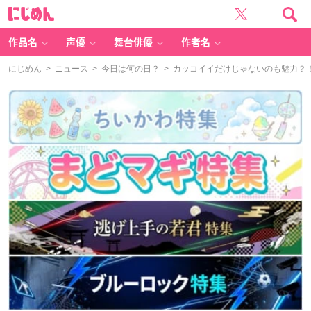
に
じ
め
ん
作品名
声優
舞台俳優
作者名
にじめん
>
ニュース
>
今日は何の日？
> カッコイイだけじゃないのも魅力？