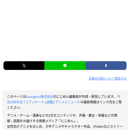
記事の内容について報告する
このページは
kusuguru株式会社
のにじめん編集部が作成・配信しています。
今
日は何の日？
/
アンケート
/
話題
/
アニメ
/
ニュース
の最新情報はリンク先をご覧
ください。
アニメ・ゲーム・漫画などの2次元コンテンツや、声優・舞台・俳優などの情
報・話題をお届けする情報メディア「にじめん」。
女性向けアニメをはじめ、少年アニメやキャラクター作品、VTuberなどストリー