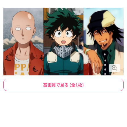
高画質で見る (全1枚)