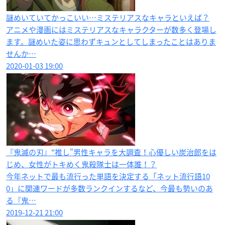
謎めいていてかっこいい…ミステリアスなキャラといえば？
アニメや漫画にはミステリアスなキャラクターが数多く登場し
ます。謎めいた姿に思わずキュンとしてしまったことはありま
せんか…
2020-01-03 19:00
『鬼滅の刃』"推し"男性キャラを大調査！心優しい炭治郎をは
じめ、女性がトキめく鬼殺隊士は一体誰！？
今年ネットで最も流行った単語を決定する「ネット流行語10
0」に関連ワードが多数ランクインするなど、今最も勢いのあ
る『鬼…
2019-12-21 21:00