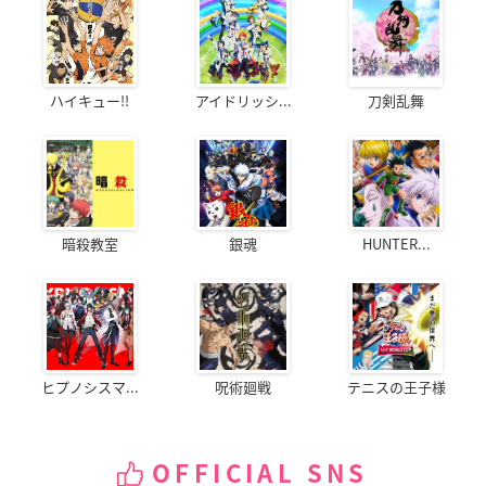
ハイキュー!!
アイドリッシ...
刀剣乱舞
暗殺教室
銀魂
HUNTER...
ヒプノシスマ...
呪術廻戦
テニスの王子様
OFFICIAL SNS