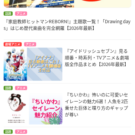
話題
アニメ
『家庭教師ヒットマンREBORN!』主題歌一覧！「Drawing day
s」はじめ歴代楽曲を完全網羅【2026年最新】
劇場アニメ
アニメ
『アイドリッシュセブン』見る
順番・時系列・TVアニメ＆劇場
版全作品まとめ【2026年最新】
話題
アニメ
『ちいかわ』怖いのに可愛いセ
イレーンの魅力6選！人魚を2匹
乗せた巨体と喋り方のギャップ
が尊い
話題
アニメ