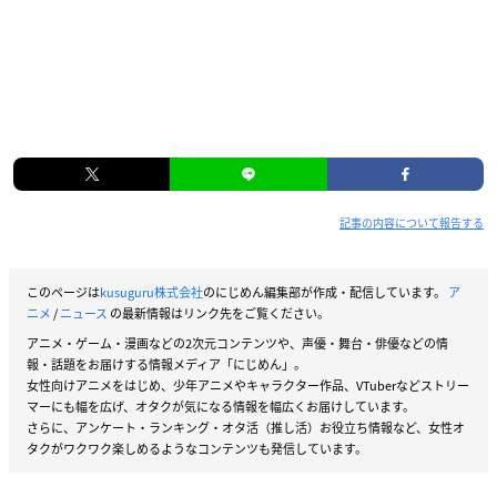
記事の内容について報告する
このページは
kusuguru株式会社
のにじめん編集部が作成・配信しています。
ア
ニメ
/
ニュース
の最新情報はリンク先をご覧ください。
アニメ・ゲーム・漫画などの2次元コンテンツや、声優・舞台・俳優などの情
報・話題をお届けする情報メディア「にじめん」。
女性向けアニメをはじめ、少年アニメやキャラクター作品、VTuberなどストリー
マーにも幅を広げ、オタクが気になる情報を幅広くお届けしています。
さらに、アンケート・ランキング・オタ活（推し活）お役立ち情報など、女性オ
タクがワクワク楽しめるようなコンテンツも発信しています。