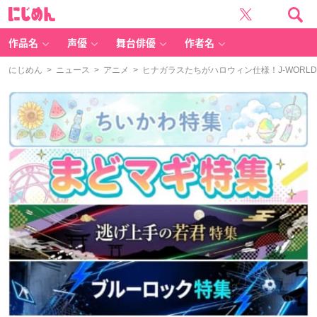
に
じ
め
ん
作品名
声優
舞台俳優
作者名
にじめん
>
ニュース
>
アニメ
> ヒナガラスたちがハロウィン仕様！J-WOR