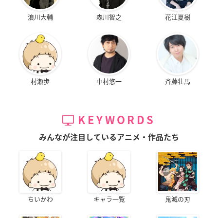
浪川大輔
森川智之
花江夏樹
村瀬歩
中村悠一
斉藤壮馬
KEYWORDS
みんなが注目しているアニメ・作品たち
ちいかわ
キャラ一覧
鬼滅の刃