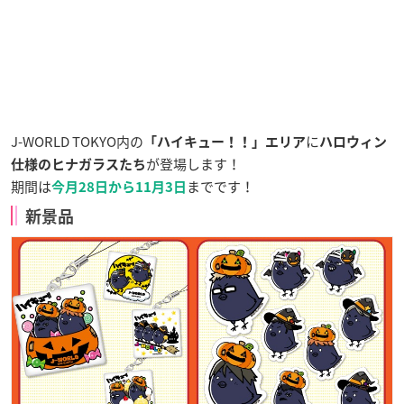
J-WORLD TOKYO内の
に
「ハイキュー！！」エリア
ハロウィン
が登場します！
仕様のヒナガラスたち
期間は
までです！
今月28日から11月3日
新景品