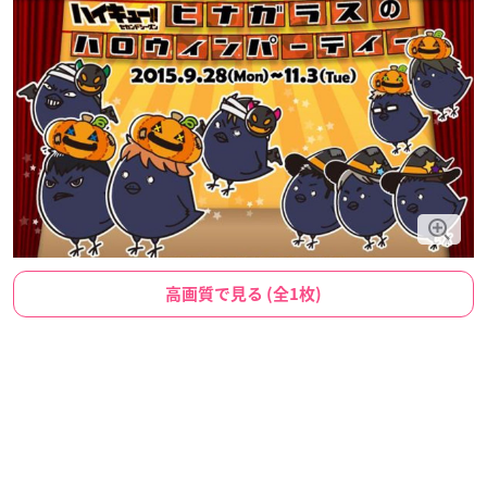
高画質で見る (全1枚)