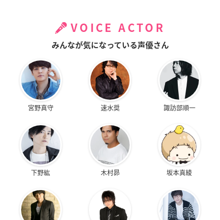
VOICE ACTOR
みんなが気になっている声優さん
宮野真守
速水奨
諏訪部順一
下野紘
木村昴
坂本真綾