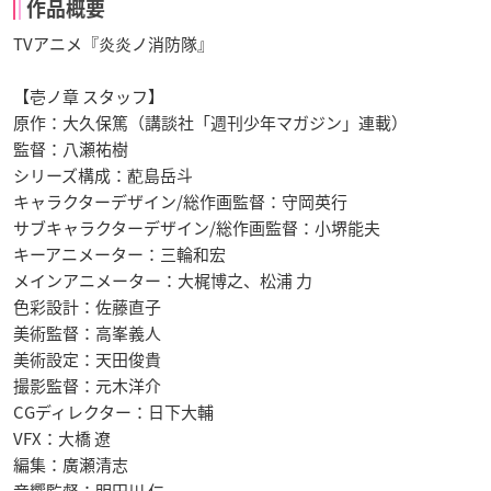
作品概要
TVアニメ『炎炎ノ消防隊』
【壱ノ章 スタッフ】
原作：大久保篤（講談社「週刊少年マガジン」連載）
監督：八瀬祐樹
シリーズ構成：蓜島岳斗
キャラクターデザイン/総作画監督：守岡英行
サブキャラクターデザイン/総作画監督：小堺能夫
キーアニメーター：三輪和宏
メインアニメーター：大梶博之、松浦 力
色彩設計：佐藤直子
美術監督：高峯義人
美術設定：天田俊貴
撮影監督：元木洋介
CGディレクター：日下大輔
VFX：大橋 遼
編集：廣瀬清志