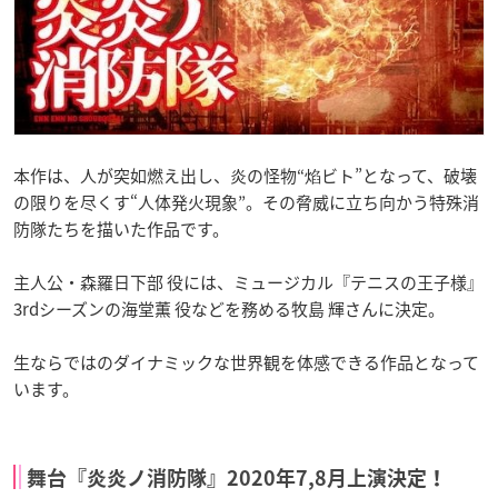
本作は、人が突如燃え出し、炎の怪物“焰ビト”となって、破壊
の限りを尽くす“人体発火現象”。その脅威に立ち向かう特殊消
防隊たちを描いた作品です。
主人公・森羅日下部 役には、ミュージカル『テニスの王子様』
3rdシーズンの海堂薫 役などを務める牧島 輝さんに決定。
生ならではのダイナミックな世界観を体感できる作品となって
います。
舞台『炎炎ノ消防隊』2020年7,8月上演決定！