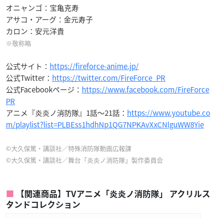
オニャンゴ：宝亀克寿
アサコ・アーグ：金元寿子
カロン：安元洋貴
※敬称略
公式サイト：
https://fireforce-anime.jp/
公式Twitter：
https://twitter.com/FireForce_PR
公式Facebookページ：
https://www.facebook.com/FireForce
PR
アニメ『炎炎ノ消防隊』1話〜21話：
https://www.youtube.co
m/playlist?list=PLBEss1hdhNp1QG7NPKAvXxCNlguWW8Yie
©大久保篤・講談社／特殊消防隊動画広報課
©大久保篤・講談社／舞台「炎炎ノ消防隊」製作委員会
【関連商品】TVアニメ「炎炎ノ消防隊」 アクリルス
タンドコレクション