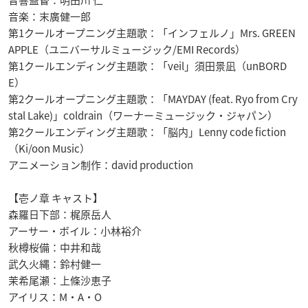
音響監督：明田川 仁
音楽：末廣健一郎
第1クールオープニング主題歌：「インフェルノ」Mrs. GREEN
APPLE（ユニバーサルミュージック/EMI Records）
第1クールエンディング主題歌：「veil」須田景凪（unBORD
E）
第2クールオープニング主題歌：「MAYDAY (feat. Ryo from Cry
stal Lake)」coldrain（ワーナーミュージック・ジャパン）
第2クールエンディング主題歌：「脳内」Lenny code fiction
（Ki/oon Music）
アニメーション制作：david production
【壱ノ章 キャスト】
森羅日下部：梶原岳人
アーサー・ボイル：小林裕介
秋樽桜備：中井和哉
武久火縄：鈴村健一
茉希尾瀬：上條沙恵子
アイリス：M・A・O