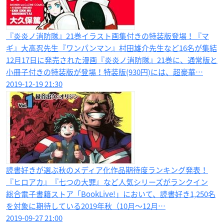
『炎炎ノ消防隊』21巻イラスト画集付きの特装版登場！『マ
ギ』大高忍先生『ワンパンマン』村田雄介先生など16名が集結
12月17日に発売された漫画『炎炎ノ消防隊』21巻に、通常版と
小冊子付きの特装版が登場！特装版(930円)には、超豪華…
2019-12-19 21:30
読書好きが選ぶ秋のメディア化作品期待度ランキング発表！
『ヒロアカ』『七つの大罪』など人気シリーズがランクイン
総合電子書籍ストア「BookLive!」において、読書好き1,250名
を対象に期待している2019年秋（10月～12月…
2019-09-27 21:00