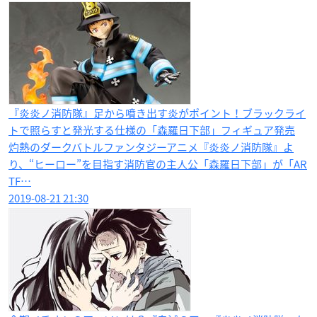
『炎炎ノ消防隊』足から噴き出す炎がポイント！ブラックライ
トで照らすと発光する仕様の「森羅日下部」フィギュア発売
灼熱のダークバトルファンタジーアニメ『炎炎ノ消防隊』よ
り、“ヒーロー”を目指す消防官の主人公「森羅日下部」が「AR
TF…
2019-08-21 21:30