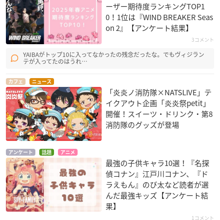
ーザー期待度ランキングTOP1
0！1位は『WIND BREAKER Seas
on 2』【アンケート結果】
3コメント
YAIBAがトップ10に入ってなかったの残念だったな。でもヴィジラン
テが入ってたのはうれ…
カフェ
ニュース
「炎炎ノ消防隊×NATSLIVE」テ
イクアウト企画「炎炎祭petit」
開催！スイーツ・ドリンク・第8
消防隊のグッズが登場
アンケート
話題
アニメ
最強の子供キャラ10選！『名探
偵コナン』江戸川コナン、『ド
ラえもん』のび太など読者が選
んだ最強キッズ【アンケート結
果】
1コメント