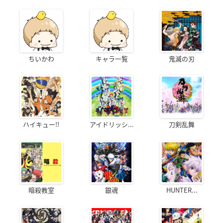
ちいかわ
キャラ一覧
鬼滅の刃
ハイキュー!!
アイドリッシ...
刀剣乱舞
暗殺教室
銀魂
HUNTER...