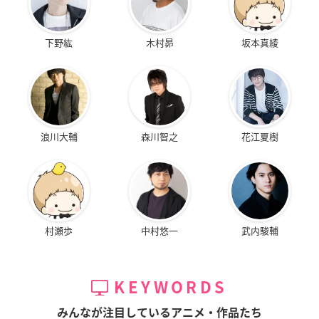
下野紘
木村昴
坂本真綾
浪川大輔
森川智之
花江夏樹
村瀬歩
中村悠一
武内駿輔
KEYWORDS
みんなが注目しているアニメ・作品たち