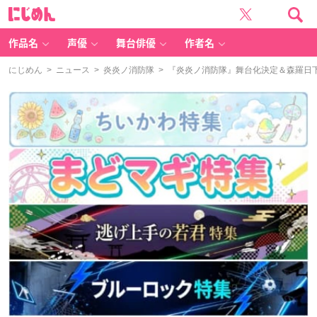
に
じ
め
ん
作品名
声優
舞台俳優
作者名
にじめん
>
ニュース
>
炎炎ノ消防隊
> 『炎炎ノ消防隊』舞台化決定＆森羅日下