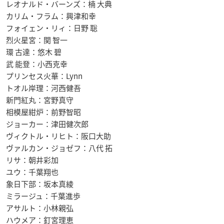
レオナルド・バーンズ：楠 大典
カリム・フラム：興津和幸
フォイェン・リィ：日野 聡
烈火星宮：関 智一
環 古達：悠木 碧
武 能登：小西克幸
プリンセス火華：Lynn
トオル岸理：河西健吾
新門紅丸：宮野真守
相模屋紺炉：前野智昭
ジョーカー：津田健次郎
ヴィクトル・リヒト：阪口大助
ヴァルカン・ジョゼフ：八代 拓
リサ：朝井彩加
ユウ：千葉翔也
象日下部：坂本真綾
ミラージュ：千葉進歩
アサルト：小林親弘
ハウメア：釘宮理恵