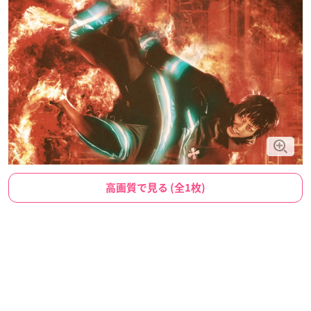
高画質で見る (全1枚)