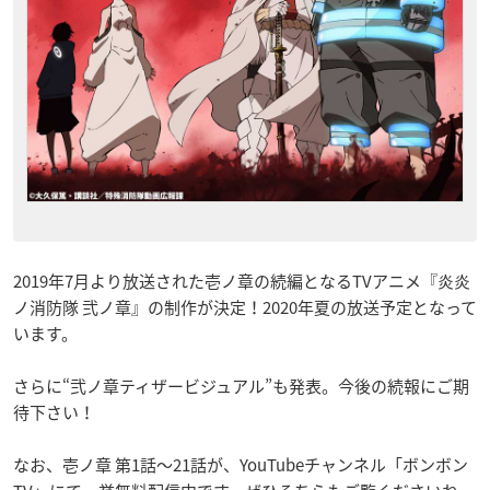
2019年7月より放送された壱ノ章の続編となるTVアニメ『炎炎
ノ消防隊 弐ノ章』の制作が決定！2020年夏の放送予定となって
います。
さらに“弐ノ章ティザービジュアル”も発表。今後の続報にご期
待下さい！
なお、壱ノ章 第1話～21話が、YouTubeチャンネル「ボンボン