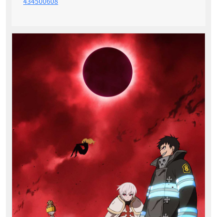
434500608