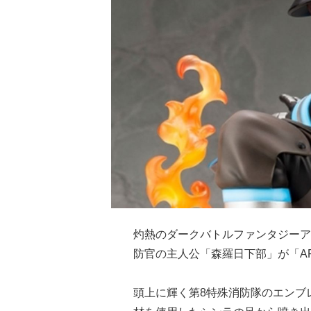
灼熱のダークバトルファンタジーア
防官の主人公「森羅日下部」が「AR
頭上に輝く第8特殊消防隊のエンブ