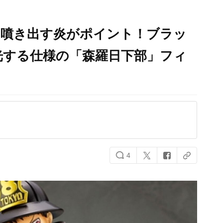
ら噴き出す炎がポイント！ブラッ
光する仕様の「森羅日下部」フィ
4