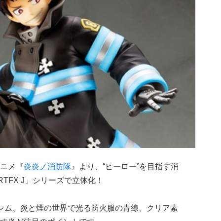
ニメ『
炎炎ノ消防隊
』より、“ヒーロー”を目指す消
TFX J」シリーズで立体化！
レム、炎と煙の世界で光る防火服の青線、クリア素