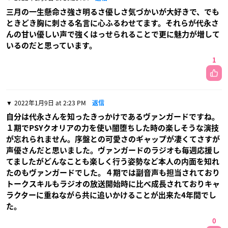
三月の一生懸命さ強さ明るさ優しさ気づかいが大好きで、でも
ときどき胸に刺さる名言に心ふるわせてます。それらが代永さ
んの甘い優しい声で強くはっせられることで更に魅力が増して
いるのだと思っています。
1
2022年1月9日 at 2:23 PM
返信
自分は代永さんを知ったきっかけであるヴァンガードですね。
１期でPSYクオリアの力を使い闇堕ちした時の楽しそうな演技
が忘れられません。序盤との可愛さのギャップが凄くてさすが
声優さんだと思いました。ヴァンガードのラジオも毎週応援し
てましたがどんなことも楽しく行う姿勢など本人の内面を知れ
たのもヴァンガードでした。４期では副音声も担当されており
トークスキルもラジオの放送開始時に比べ成長されておりキャ
ラクターに重ねながら共に追いかけることが出来た4年間でし
た。
0