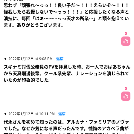
思わず「頑張れ〜っっ！！良い子だ〜！！！えらいぞ〜！！！
怪我したら我慢しないで〜っっ！！！」と応援したくなる声と
演技に、毎回「はぁ〜〜…っっ天才の所業…」と頭を抱えてい
ます。ありがとうございます。
0
2022年1月12日 at 9:08 PM
返信
スギナミ討伐公務員のPVを拝見した時、お一人でおばあちゃん
から天真爛漫後輩、クール系先輩、ナレーションを演じられて
いたのが印象的でした。
0
2022年1月12日 at 10:11 PM
返信
代永さんを初めて知ったのは、アルカナ・ファミリアのノヴァ
でした。なぜか気になる声だったんです。懺悔のアカペラ曲が