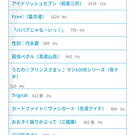
1418
アイドリッシュセブン（和泉三月）
11%
1024
Free!（葉月渚）
8%
759
「ババアじゃな～いっ！」
6%
689
性別：代永翼
5%
643
弱虫ペダル（真波山岳）
5%
うたの☆プリンスさまっ♪ マジLOVEシリーズ（帝ナ
ギ）
510
4%
421
票
Trignal
3%
409
カードファイト!! ヴァンガード（先導アイチ）
3%
401
票
おおきく振りかぶって（三橋廉）
3%