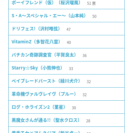
51
票
ボーイフレンド（仮）（桜沢瑠風）
50
S・A〜スペシャル・エー〜（山本純）
47
ドリフェス!（沢村唯弦）
40
VitaminZ（多智花八雲）
36
バチカン奇跡調査官（平賀良太）
33
Starry☆Sky（小熊伸也）
32
ベイブレードバースト（緑川犬介）
32
革命機ヴァルヴレイヴ（プルー）
30
ログ・ホライズン2（菫星）
28
黒魔女さんが通る!!（聖水クロス）