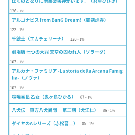
ぼくのとなりに暗黒破壊神がいます。（君屋ひびき）
126
1%
アルゴナビス from BanG Dream!（御劔虎春）
122
1%
120
千銃士（エカチェリーナ）
1%
劇場版 七つの大罪 天空の囚われ人（ソラーダ）
107
1%
アルカナ・ファミリア -La storia della Arcana Famig
lia-（ノヴァ）
107
1%
87
喧嘩番長 乙女（鬼ヶ島ひかる）
1%
86
八犬伝―東方八犬異聞― 第二期（犬江仁）
1%
85
ダイヤのAシリーズ（赤松晋二）
1%