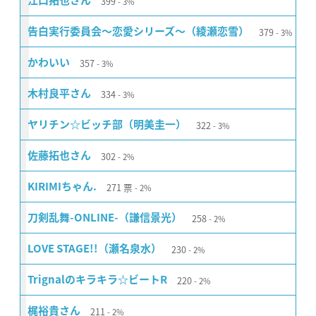
399
江口拓也さん
3%
379
告白実行委員会〜恋愛シリーズ〜（綾瀬恋雪）
3%
357
かわいい
3%
334
木村良平さん
3%
322
ヤリチン☆ビッチ部（明美圭一）
3%
302
佐藤拓也さん
2%
271
票
KIRIMIちゃん.
2%
258
刀剣乱舞-ONLINE-（謙信景光）
2%
230
LOVE STAGE!!（瀬名泉水）
2%
220
Trignalのキラキラ☆ビートR
2%
211
梶裕貴さん
2%