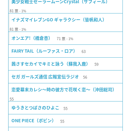
美少女戦士セーラームーンCrystal（サフィール）
81
票
1%
イナズマイレブンGO ギャラクシー（皆帆和人）
81
票
1%
71
票
オンエア!（橋倉杏）
1%
63
FAIRY TAIL（ルーファス・ロア）
59
茜さすセカイでキミと詠う（蘇我入鹿）
56
セガ ガールズ通信 広報宣伝ラジオ
恋愛幕末カレシ〜時の彼方で花咲く恋〜（沖田総司）
55
55
ゆうきとつばさのひよこ
55
ONE PIECE（ボビン）