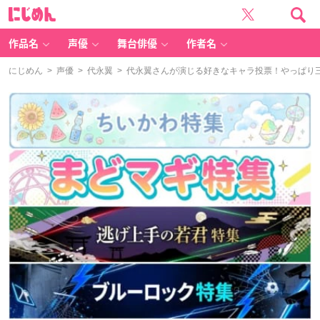
に
じ
め
ん
作品名
声優
舞台俳優
作者名
にじめん
>
声優
>
代永翼
> 代永翼さんが演じる好きなキャラ投票！やっぱり