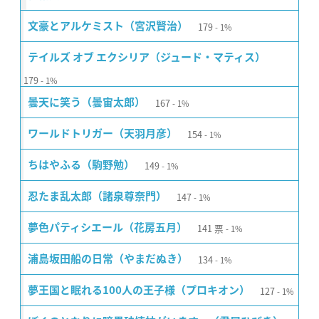
179
文豪とアルケミスト（宮沢賢治）
1%
テイルズ オブ エクシリア（ジュード・マティス）
179
1%
167
曇天に笑う（曇宙太郎）
1%
154
ワールドトリガー（天羽月彦）
1%
149
ちはやふる（駒野勉）
1%
147
忍たま乱太郎（諸泉尊奈門）
1%
141
票
夢色パティシエール（花房五月）
1%
134
浦島坂田船の日常（やまだぬき）
1%
127
夢王国と眠れる100人の王子様（プロキオン）
1%