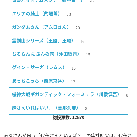
26
黄昏乙女×アムネジア（新谷貞一）
20
エリアの騎士（的場薫）
20
ガンダムさん（アムロさん）
16
霊剣山シリーズ（王陸、王璐）
15
ちるらん にぶんの壱（沖田総司）
15
グイン・サーガ（レムス）
13
あっちこっち（西原京谷）
8
機神大戦ギガンティック・フォーミュラ（州倭慎吾）
8
妹さえいればいい。（恵那刹那）
総投票数: 12870
みなさんが思う「代永さんといえば？」の集計結果は、代永さ