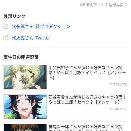
©BNOI/アイナナ製作委員会
外部リンク
代永翼さん 賢プロダクション
代永翼さん Twitter
誕生日の関連記事
甲斐田裕子さんが演じる好きなキャラ投
票！やっぱり月詠？イザベラ？【アンケー
ト】
2022年1月07日
石谷春貴さんが演じる好きなキャラ投票！
やっぱり二郎？セベク？【アンケート】
2022年1月07日
神尾晋一郎さんが演じる好きなキャラ投