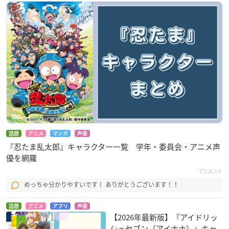
話題
アニメ
マンガ
声優
『忍たま乱太郎』キャラクター一覧 学年・委員会・アニメ声
優を網羅
7コメント
めっちゃ分かりやすいです！ ありがとうございます！！
話題
アニメ
アプリ
声優
【2026年最新版】『アイドリッ
シュセブン（アイナナ）』キャ