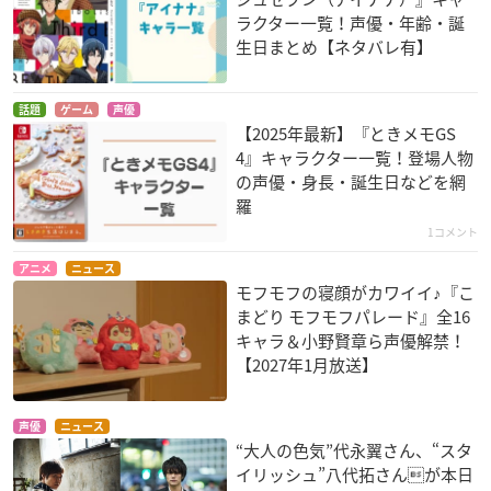
ラクター一覧！声優・年齢・誕
生日まとめ【ネタバレ有】
話題
ゲーム
声優
【2025年最新】『ときメモGS
4』キャラクター一覧！登場人物
の声優・身長・誕生日などを網
羅
1コメント
アニメ
ニュース
モフモフの寝顔がカワイイ♪『こ
まどり モフモフパレード』全16
キャラ＆小野賢章ら声優解禁！
【2027年1月放送】
声優
ニュース
“大人の色気”代永翼さん、“スタ
イリッシュ”八代拓さんが本日