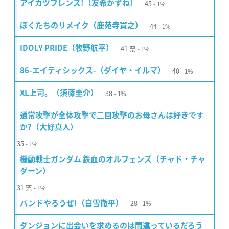
45
アイカツフレンズ!（友希かずね）
1%
44
ぼくたちのリメイク（鹿苑寺貫之）
1%
41
票
IDOLY PRIDE（牧野航平）
1%
40
86-エイティシックス-（ダイヤ・イルマ）
1%
38
XL上司。（須藤圭介）
1%
通常攻撃が全体攻撃で二回攻撃のお母さんは好きです
か?（大好真人）
35
1%
機動戦士ガンダム 鉄血のオルフェンズ（チャド・チャ
ダーン）
31
票
1%
28
バンドやろうぜ!（白雪徹平）
1%
ダンジョンに出会いを求めるのは間違っているだろう