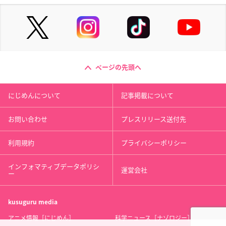
ページの先頭へ
にじめんについて
記事掲載について
お問い合わせ
プレスリリース送付先
利用規約
プライバシーポリシー
インフォマティブデータポリシ
運営会社
ー
kusuguru
media
アニメ情報［にじめん］
科学ニュース［ナゾロジー］