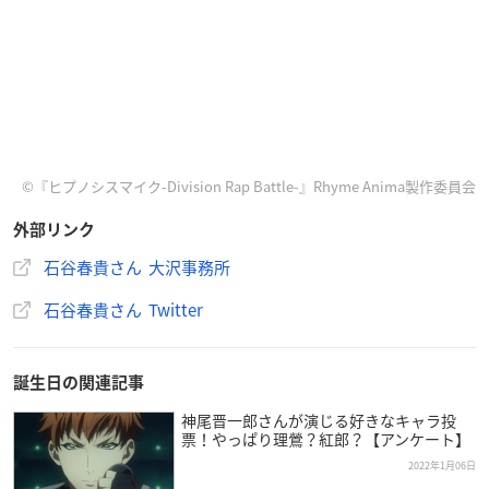
©『ヒプノシスマイク-Division Rap Battle-』Rhyme Anima製作委員会
外部リンク
石谷春貴さん 大沢事務所
石谷春貴さん Twitter
誕生日の関連記事
神尾晋一郎さんが演じる好きなキャラ投
票！やっぱり理鶯？紅郎？【アンケート】
2022年1月06日