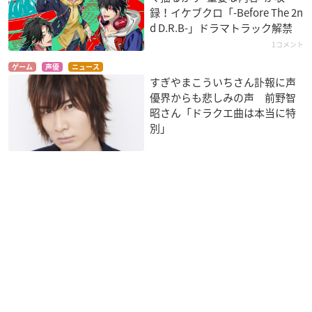
録！イケブクロ「-Before The 2n
d D.R.B-」ドラマトラック解禁
1コメント
ゲーム
声優
ニュース
すぎやまこういちさん訃報に声
優界からも悲しみの声 前野智
昭さん「ドラクエ曲は本当に特
別」