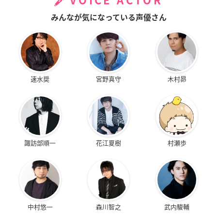
VOICE ACTOR
みんなが気になっている声優さん
速水奨
宮野真守
木村昴
諏訪部順一
花江夏樹
村瀬歩
中村悠一
森川智之
武内駿輔