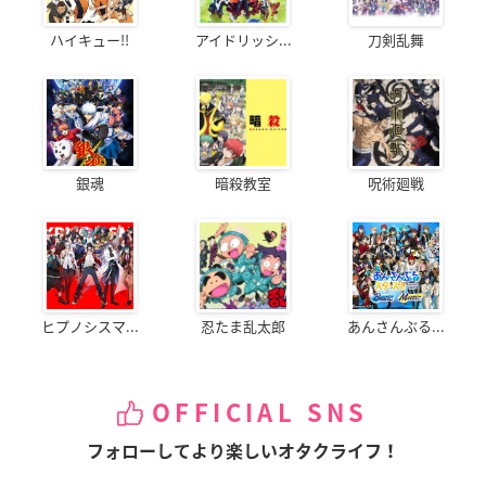
ハイキュー!!
アイドリッシ...
刀剣乱舞
銀魂
暗殺教室
呪術廻戦
ヒプノシスマ...
忍たま乱太郎
あんさんぶる...
OFFICIAL SNS
フォローしてより楽しいオタクライフ！