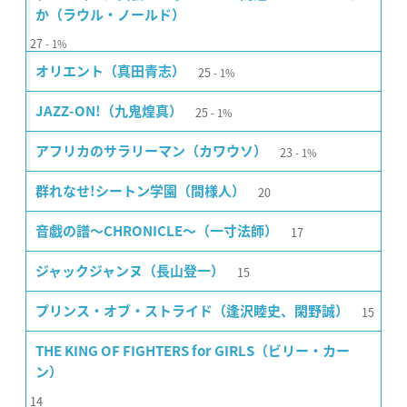
か（ラウル・ノールド）
27
1%
25
オリエント（真田青志）
1%
25
JAZZ-ON!（九鬼煌真）
1%
23
アフリカのサラリーマン（カワウソ）
1%
20
群れなせ!シートン学園（間様人）
17
音戯の譜〜CHRONICLE〜（一寸法師）
15
ジャックジャンヌ（長山登一）
15
プリンス・オブ・ストライド（逢沢睦史、閑野誠）
THE KING OF FIGHTERS for GIRLS（ビリー・カー
ン）
14