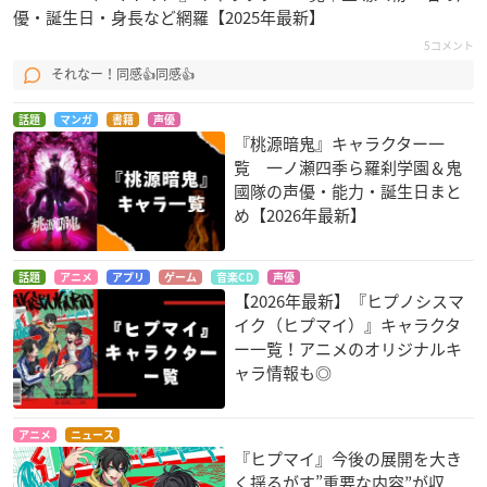
優・誕生日・身長など網羅【2025年最新】
5コメント
それなー！同感👍同感👍
話題
マンガ
書籍
声優
『桃源暗鬼』キャラクター一
覧 一ノ瀬四季ら羅刹学園＆鬼
國隊の声優・能力・誕生日まと
め【2026年最新】
話題
アニメ
アプリ
ゲーム
音楽CD
声優
【2026年最新】『ヒプノシスマ
イク（ヒプマイ）』キャラクタ
ー一覧！アニメのオリジナルキ
ャラ情報も◎
アニメ
ニュース
『ヒプマイ』今後の展開を大き
く揺るがす”重要な内容”が収