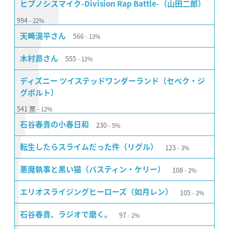
ヒプノシスマイク-Division Rap Battle-（山田二郎）
994
22%
566
天﨑滉平さん
13%
555
木村昴さん
12%
ディズニー ツイステッドワンダーランド（セベク・ジ
グボルト）
541
票
12%
230
石谷春貴の小春日和
5%
123
転生したらスライムだった件（リグル）
3%
108
悪魔執事と黒い猫（バスティン・ケリー）
2%
105
エリオスライジングヒーローズ（如月レン）
2%
97
石谷春貴、ラジオで磨く。
2%