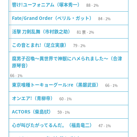
88
響け!ユーフォニアム（塚本秀一）
2%
84
Fate/Grand Order（ベリル・ガット）
2%
81
票
活撃 刀剣乱舞（市村鉄之助）
2%
79
この音とまれ!（足立実康）
2%
腐男子召喚〜異世界で神獣にハメられました〜（合津
原琴音）
66
1%
66
東京喰種トーキョーグール:re（黒磐武臣）
1%
60
オンエア!（青柳帝）
1%
59
ACTORS（柴島犾）
1%
47
心が叫びたがってるんだ。（福島竜二）
1%