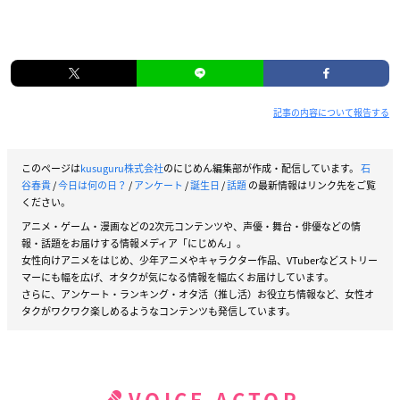
記事の内容について報告する
このページは
kusuguru株式会社
のにじめん編集部が作成・配信しています。
石
谷春貴
/
今日は何の日？
/
アンケート
/
誕生日
/
話題
の最新情報はリンク先をご覧
ください。
アニメ・ゲーム・漫画などの2次元コンテンツや、声優・舞台・俳優などの情
報・話題をお届けする情報メディア「にじめん」。
女性向けアニメをはじめ、少年アニメやキャラクター作品、VTuberなどストリー
マーにも幅を広げ、オタクが気になる情報を幅広くお届けしています。
さらに、アンケート・ランキング・オタ活（推し活）お役立ち情報など、女性オ
タクがワクワク楽しめるようなコンテンツも発信しています。