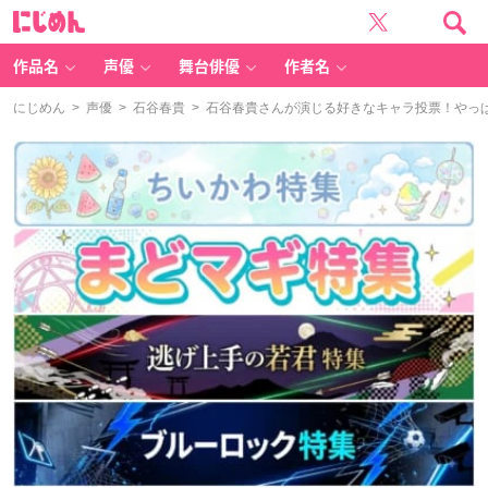
に
じ
め
ん
作品名
声優
舞台俳優
作者名
にじめん
>
声優
>
石谷春貴
> 石谷春貴さんが演じる好きなキャラ投票！やっ