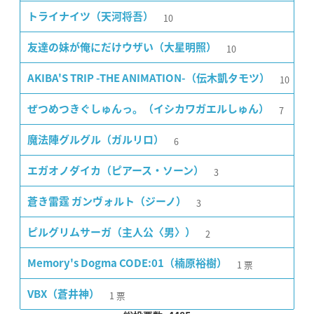
10
トライナイツ（天河将吾）
10
友達の妹が俺にだけウザい（大星明照）
10
AKIBA'S TRIP -THE ANIMATION-（伝木凱タモツ）
7
ぜつめつきぐしゅんっ。（イシカワガエルしゅん）
6
魔法陣グルグル（ガルリロ）
3
エガオノダイカ（ピアース・ソーン）
3
蒼き雷霆 ガンヴォルト（ジーノ）
2
ピルグリムサーガ（主人公〈男〉）
1
票
Memory's Dogma CODE:01（楠原裕樹）
1
票
VBX（蒼井神）