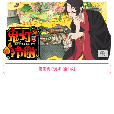
高画質で見る (全1枚)