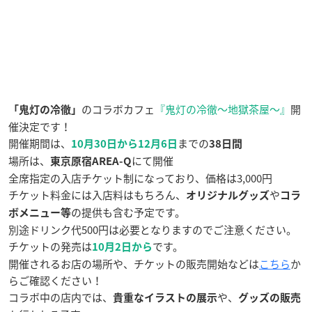
のコラボカフェ
『鬼灯の冷徹～地獄茶屋～』
開
「鬼灯の冷徹」
催決定です！
開催期間は、
までの
10月30日から12月6日
38日間
場所は、
にて開催
東京原宿AREA-Q
全席指定の入店チケット制になっており、価格は3,000円
チケット料金には入店料はもちろん、
や
オリジナルグッズ
コラ
の提供も含む予定です。
ボメニュー等
別途ドリンク代500円は必要となりますのでご注意ください。
チケットの発売は
です。
10月2日から
開催されるお店の場所や、チケットの販売開始などは
こちら
か
らご確認ください！
コラボ中の店内では、
や、
貴重なイラストの展示
グッズの販売