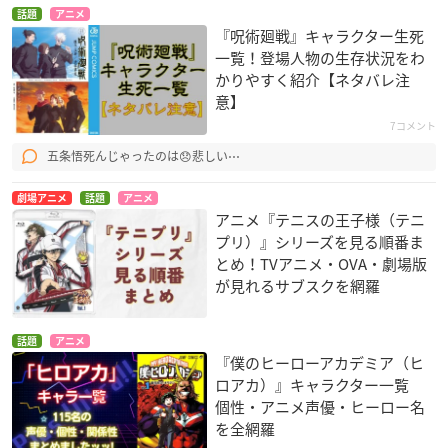
話題
アニメ
『呪術廻戦』キャラクター生死
一覧！登場人物の生存状況をわ
かりやすく紹介【ネタバレ注
意】
7コメント
五条悟死んじゃったのは😞悲しい⋯
劇場アニメ
話題
アニメ
アニメ『テニスの王子様（テニ
プリ）』シリーズを見る順番ま
とめ！TVアニメ・OVA・劇場版
が見れるサブスクを網羅
話題
アニメ
『僕のヒーローアカデミア（ヒ
ロアカ）』キャラクター一覧
個性・アニメ声優・ヒーロー名
を全網羅