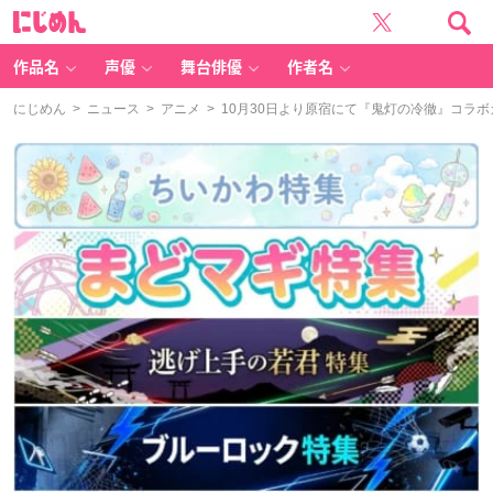
に
じ
め
ん
作品名
声優
舞台俳優
作者名
にじめん
>
ニュース
>
アニメ
> 10月30日より原宿にて『鬼灯の冷徹』コラ