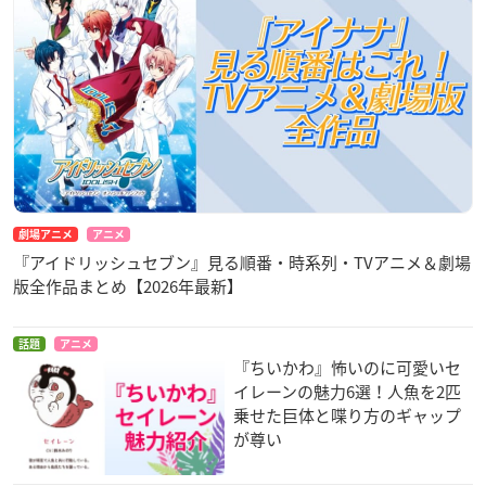
劇場アニメ
アニメ
『アイドリッシュセブン』見る順番・時系列・TVアニメ＆劇場
版全作品まとめ【2026年最新】
話題
アニメ
『ちいかわ』怖いのに可愛いセ
イレーンの魅力6選！人魚を2匹
乗せた巨体と喋り方のギャップ
が尊い