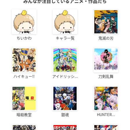
みんなが注目しているアニメ・作品たち
ちいかわ
キャラ一覧
鬼滅の刃
ハイキュー!!
アイドリッシ...
刀剣乱舞
暗殺教室
銀魂
HUNTER...