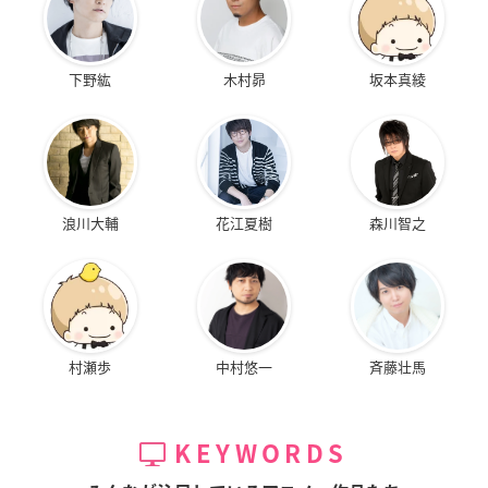
下野紘
木村昴
坂本真綾
浪川大輔
花江夏樹
森川智之
村瀬歩
中村悠一
斉藤壮馬
KEYWORDS