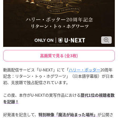
高画質で見る (全3枚)
動画配信サービス「U-NEXT」にて「
ハリー・ポッター
20周年
記念：リターン・トゥ・ホグワーツ」（⽇本語字幕版）が⽇本
初、⾒放題で独占配信されています。
この度、本作がU-NEXTの実写作品における
歴代1位の視聴者数
を記録！
好発進を記念して、
が公開さ
特別映像「魔法が始まった場所」