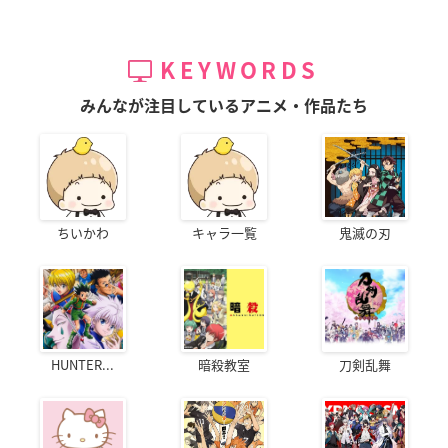
KEYWORDS
みんなが注目しているアニメ・作品たち
ちいかわ
キャラ一覧
鬼滅の刃
HUNTER...
暗殺教室
刀剣乱舞