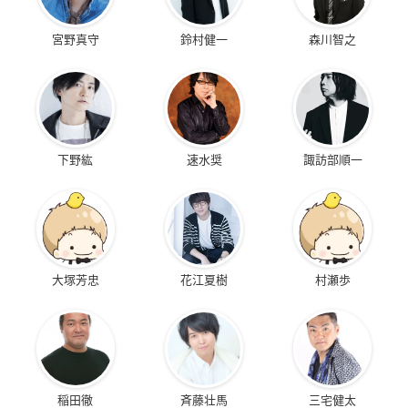
宮野真守
鈴村健一
森川智之
下野紘
速水奨
諏訪部順一
大塚芳忠
花江夏樹
村瀬歩
稲田徹
斉藤壮馬
三宅健太