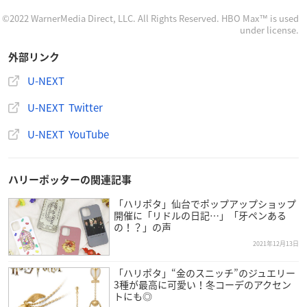
ルパート・グリント
エマ・ワトソン
©2022 WarnerMedia Direct, LLC. All Rights Reserved. HBO Max™ is used
under license.
ヘレナ・ボナム＝カーター
ロビー・コルトレーン
外部リンク
レイフ・ファインズ
U-NEXT
ジェイソン・アイザックス
ゲイリー・オールドマン
U-NEXT Twitter
トム・フェルトン
ジェームズ・フェルプス
U-NEXT YouTube
オリバー・フェルプス
マーク・ウィリアムズ
ボニー・ライト
ハリーポッターの関連記事
アルフレッド・イーノック
「ハリポタ」仙台でポップアップショップ
イアン・ハート
開催に「リドルの日記…」「牙ペンある
の！？」の声
トビー・ジョーンズ
2021年12月13日
マシュー・ルイス
イヴァナ・リンチ
「ハリポタ」“金のスニッチ”のジュエリー
デヴィッド・ハイマン
3種が最高に可愛い！冬コーデのアクセン
トにも◎
クリス・コロンバス