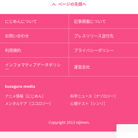
ページの先頭へ
にじめんについて
記事掲載について
お問い合わせ
プレスリリース送付先
利用規約
プライバシーポリシー
インフォマティブデータポリシ
運営会社
ー
kusuguru
media
アニメ情報［にじめん］
科学ニュース［ナゾロジー］
メンタルケア［ココロジー］
心理テスト［シンリ］
Copyright 2013 nijimen.