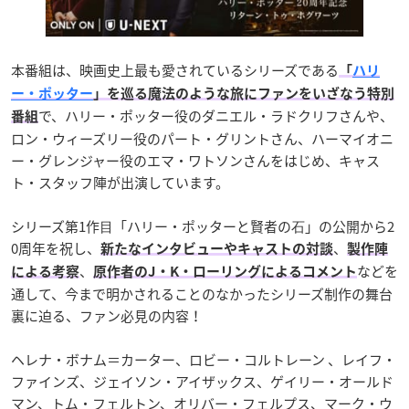
本番組は、映画史上最も愛されているシリーズである
「
ハリ
ー・ポッター
」を巡る魔法のような旅にファンをいざなう特別
で、ハリー・ポッター役のダニエル・ラドクリフさんや、
番組
ロン・ウィーズリー役のパート・グリントさん、ハーマイオニ
ー・グレンジャー役のエマ・ワトソンさんをはじめ、キャス
ト・スタッフ陣が出演しています。
シリーズ第1作⽬「ハリー・ポッターと賢者の⽯」の公開から2
0周年を祝し、
、
新たなインタビューやキャストの対談
製作陣
、
などを
による考察
原作者のJ・K・ローリングによるコメント
通して、今まで明かされることのなかったシリーズ制作の舞台
裏に迫る、ファン必見の内容！
ヘレナ・ボナム＝カーター、ロビー・コルトレーン 、レイフ・
ファインズ、ジェイソン・アイザックス、ゲイリー・オールド
マン、トム・フェルトン、オリバー・フェルプス、マーク・ウ