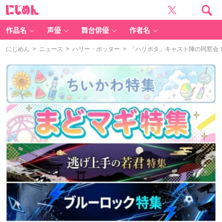
に
じ
め
ん
作品名
声優
舞台俳優
作者名
にじめん
>
ニュース
>
ハリー・ポッター
> 「ハリポタ」キャスト陣の同窓会