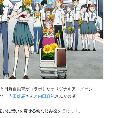
と日野自動車がコラボしたオリジナルアニメーシ
で、
内田雄馬
さんと
内田真礼
さんが共演！
互いに想いを寄せる幼なじみ役
を演じます。