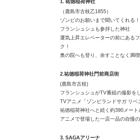
1. 祐徳稲荷神社
（鹿島市古枝乙1855）
ゾンビのお願いまで聞いてくれる！
フランシュシュも参拝した神社
運気上昇エレベーターの前にあるフ
ク！
奥の院へも登り、余すことなく満喫
2.祐徳稲荷神社門前商店街
(鹿島市古枝)
フランシュシュがTV番組の撮影を
TVアニメ「ゾンビランドサガ リベ
祐徳稲荷神社へと続く約390メート
アニメで登場した一店一品の自慢の
3. SAGAアリーナ