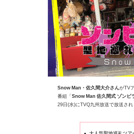
Snow Man・佐久間大介さん
がTV
番組「
Snow Man 佐久間式 ゾ
29日(水)にTVQ九州放送で放送さ
大人気聖地巡礼ツア