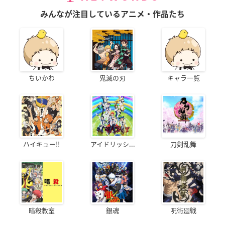
みんなが注目しているアニメ・作品たち
ちいかわ
鬼滅の刃
キャラ一覧
ハイキュー!!
アイドリッシ...
刀剣乱舞
暗殺教室
銀魂
呪術廻戦