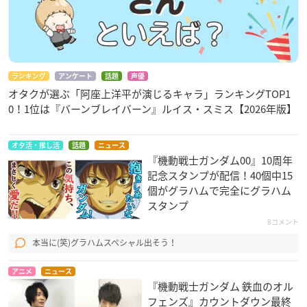
ランキング
アンケート
話題
声優
オタクが選ぶ「阿座上洋平が演じるキャラ」ランキングTOP1
0！1位は『バーンブレイバーン』ルイス・スミス【2026年版】
オタ活・推し活
話題
ニュース
『機動戦士ガンダム00』10周年
記念スタンプが配信！40個中15
個がグラハムで完全にグラハム
スタンプ
8コメント
本当に(笑)グラハムスペシャル出そう！
アニメ
ニュース
『機動戦士ガンダム 鉄血のオル
フェンズ』カウントダウン最終