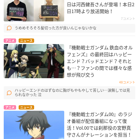
日は河西健吾さんが登場！本日2
日17時より放送開始！
7コメント
うめめそろそろ髪切った方が良いんじゃないかな
アニメ
ニュース
『機動戦士ガンダム 鉄血のオル
フェンズ』の最終回はハッピー
エンド？バッドエンド？それと
も…？ファンの間では様々な感
想が飛び交う
48コメント
ハッピーエンドのはずなのに胸がもやもやして苦しい…涙無しでは見
られなかった 泣
アニメ
ニュース
『機動戦士ガンダム00』のラジ
オ番組が配信番組になって復
活！Vol.00では刹那役の宮野真
守さんがナレーションを担当！