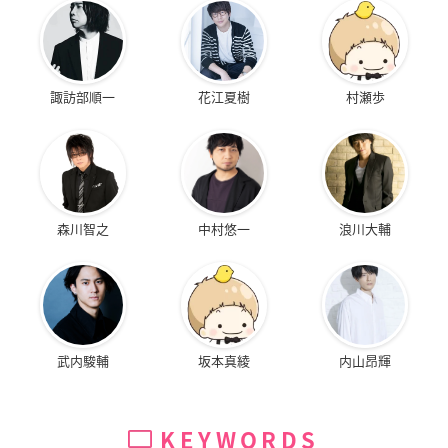
諏訪部順一
花江夏樹
村瀬歩
森川智之
中村悠一
浪川大輔
武内駿輔
坂本真綾
内山昂輝
KEYWORDS