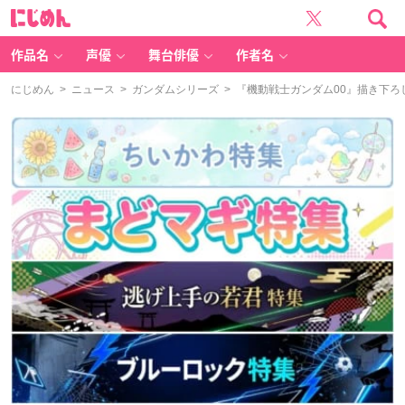
に
じ
め
ん
作品名
声優
舞台俳優
作者名
にじめん
>
ニュース
>
ガンダムシリーズ
> 『機動戦士ガンダム00』描き下