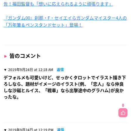
告！福田監督も「想いに応えられるように頑張ります」
『ガンダム00』刹那・F・セイエイらガンダムマイスター4人の
「万年筆＆ペンスタンドセット」登場！
皆のコメント
2019年9月24日 at 12:18 AM
返信
デフォルメも可愛いけど、せっかくタロットでイラスト描き下
ろしなら、題材がイメージのイラスト(例、「恋人」なら仲良
しな沙磁とルイス、「戦車」なら出撃途中のグラハム)が良か
ったな。
0
2019年9月24日 at 12:19 PM
返信