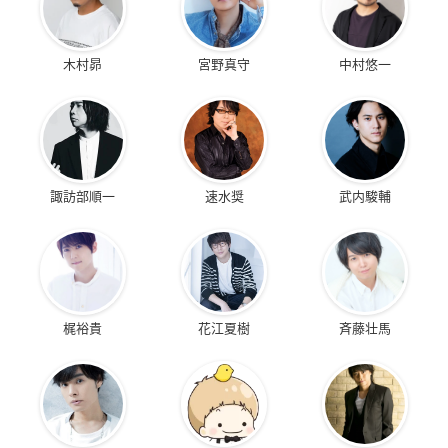
木村昴
宮野真守
中村悠一
諏訪部順一
速水奨
武内駿輔
梶裕貴
花江夏樹
斉藤壮馬