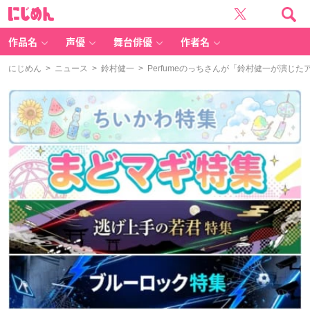
に
じ
め
ん
作品名
声優
舞台俳優
作者名
にじめん
>
ニュース
>
鈴村健一
> Perfumeのっちさんが「鈴村健一が演じ