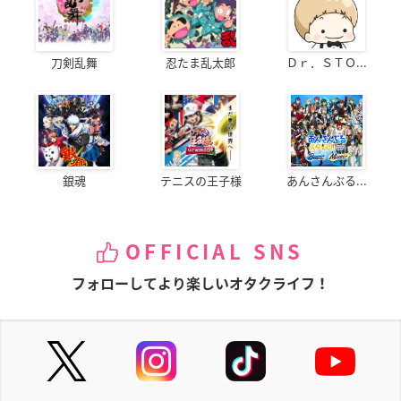
刀剣乱舞
忍たま乱太郎
Ｄｒ．ＳＴＯ...
銀魂
テニスの王子様
あんさんぶる...
OFFICIAL SNS
フォローしてより楽しいオタクライフ！