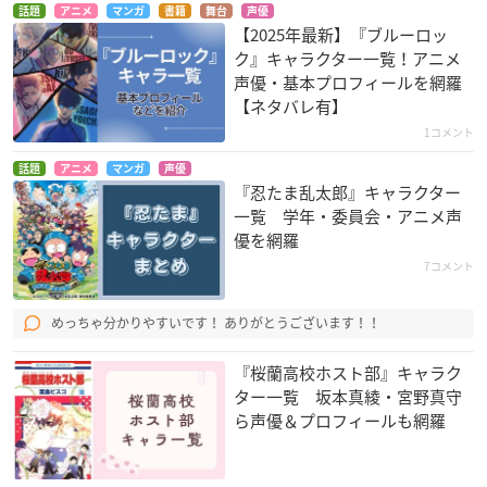
話題
アニメ
マンガ
書籍
舞台
声優
【2025年最新】『ブルーロッ
ク』キャラクター一覧！アニメ
声優・基本プロフィールを網羅
【ネタバレ有】
1コメント
話題
アニメ
マンガ
声優
『忍たま乱太郎』キャラクター
一覧 学年・委員会・アニメ声
優を網羅
7コメント
めっちゃ分かりやすいです！ ありがとうございます！！
『桜蘭高校ホスト部』キャラク
ター一覧 坂本真綾・宮野真守
ら声優＆プロフィールも網羅