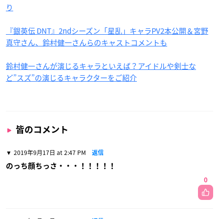
り
『銀英伝 DNT』2ndシーズン「星乱」キャラPV2本公開＆宮野
真守さん、鈴村健一さんらのキャストコメントも
鈴村健一さんが演じるキャラといえば？アイドルや剣士な
ど”スズ”の演じるキャラクターをご紹介
皆のコメント
2019年9月17日 at 2:47 PM
返信
のっち顔ちっさ・・・！！！！！
0