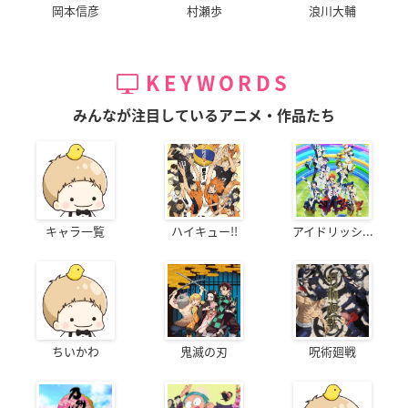
岡本信彦
村瀬歩
浪川大輔
KEYWORDS
みんなが注目しているアニメ・作品たち
キャラ一覧
ハイキュー!!
アイドリッシ...
ちいかわ
鬼滅の刃
呪術廻戦