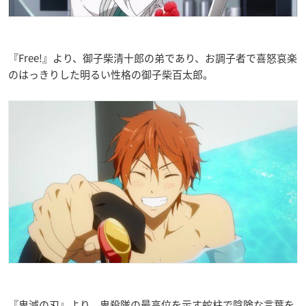
『Free!』より、御子柴清十郎の弟であり、お調子者で喜怒哀楽
のはっきりした明るい性格の御子柴百太郎。
『鬼滅の刃』より、鬼殺隊の最高位を示す蛇柱で陰険な言葉を