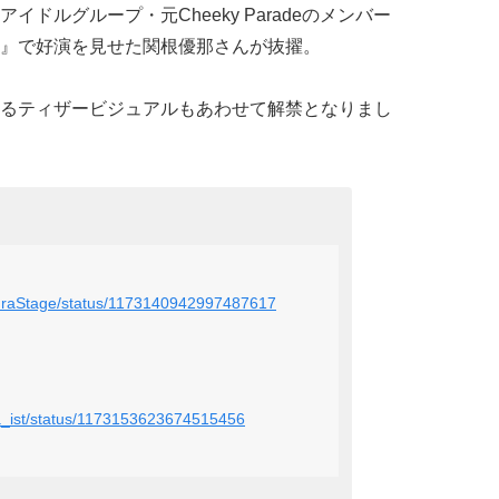
ドルグループ・元Cheeky Paradeのメンバー
』で好演を見せた関根優那さんが抜擢。
るティザービジュアルもあわせて解禁となりまし
akuraStage/status/1173140942997487617
na_ist/status/1173153623674515456