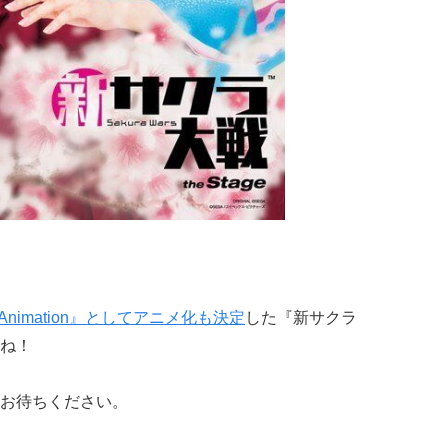
 Animation』としてアニメ化も決定
した『新サクラ
ね！
お待ちください。