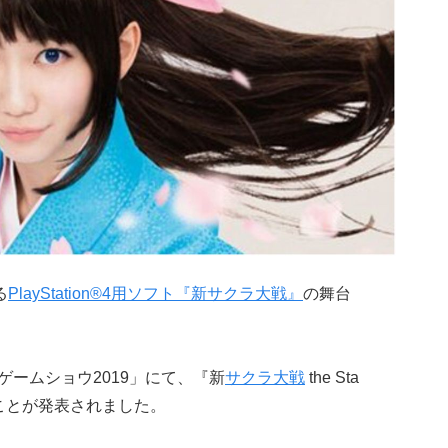
る
PlayStation®4用ソフト『新サクラ大戦』
の舞台
ゲームショウ2019」にて、『新
サクラ大戦
the Sta
ることが発表されました。