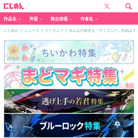
に
じ
め
ん
作品名
声優
舞台俳優
作者名
にじめん
>
ニュース
>
ディズニー
> みんなの好きな『ディズニー』作品は？