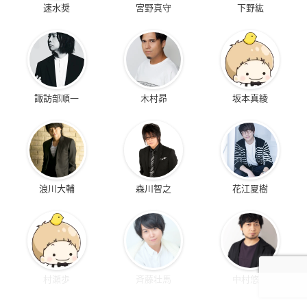
速水奨
宮野真守
下野紘
諏訪部順一
木村昴
坂本真綾
浪川大輔
森川智之
花江夏樹
村瀬歩
斉藤壮馬
中村悠一