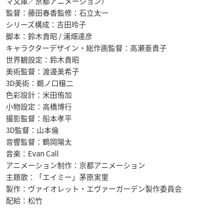
マ文庫／京都アニメーション）
監督：藤田春香監修：石立太一
シリーズ構成：吉田玲子
脚本：鈴木貴昭 / 浦畑達彦
キャラクターデザイン・総作画監督：高瀬亜貴子
世界観設定：鈴木貴昭
美術監督：渡邊美希子
3D美術：鵜ノ口穣二
色彩設計：米田侑加
小物設定：高橋博行
撮影監督：船本孝平
3D監督：山本倫
音響監督：鶴岡陽太
音楽：Evan Call
アニメーション制作：京都アニメーション
主題歌：「エイミー」茅原実里
製作：ヴァイオレット・エヴァーガーデン製作委員会
配給：松竹