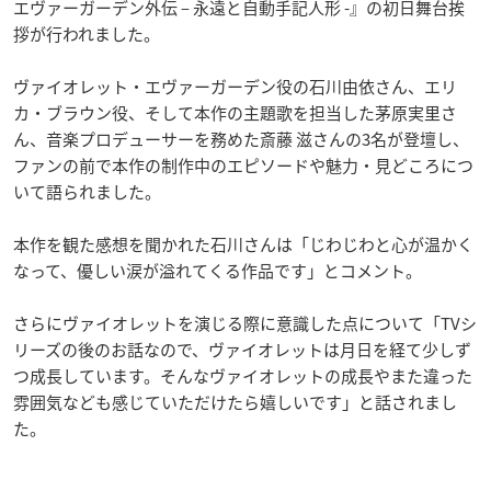
エヴァーガーデン外伝 – 永遠と自動手記人形 -』の初日舞台挨
拶が行われました。
ヴァイオレット・エヴァーガーデン役の石川由依さん、エリ
カ・ブラウン役、そして本作の主題歌を担当した茅原実里さ
ん、音楽プロデューサーを務めた斎藤 滋さんの3名が登壇し、
ファンの前で本作の制作中のエピソードや魅力・見どころにつ
いて語られました。
本作を観た感想を聞かれた石川さんは「じわじわと心が温かく
なって、優しい涙が溢れてくる作品です」とコメント。
さらにヴァイオレットを演じる際に意識した点について「TVシ
リーズの後のお話なので、ヴァイオレットは月日を経て少しず
つ成長しています。そんなヴァイオレットの成長やまた違った
雰囲気なども感じていただけたら嬉しいです」と話されまし
た。