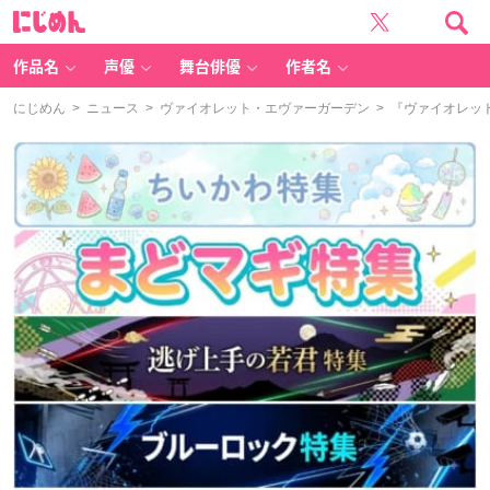
に
じ
め
ん
作品名
声優
舞台俳優
作者名
にじめん
>
ニュース
>
ヴァイオレット・エヴァーガーデン
> 『ヴァイオレッ