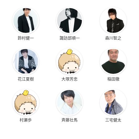
鈴村健一
諏訪部順一
森川智之
花江夏樹
大塚芳忠
稲田徹
村瀬歩
斉藤壮馬
三宅健太