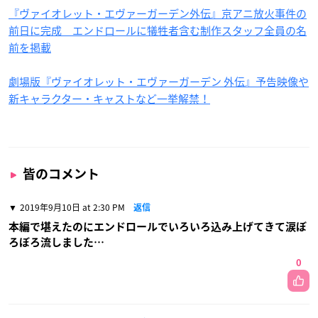
『ヴァイオレット・エヴァーガーデン外伝』京アニ放火事件の
前日に完成 エンドロールに犠牲者含む制作スタッフ全員の名
前を掲載
劇場版『ヴァイオレット・エヴァーガーデン 外伝』予告映像や
新キャラクター・キャストなど一挙解禁！
皆のコメント
2019年9月10日 at 2:30 PM
返信
本編で堪えたのにエンドロールでいろいろ込み上げてきて涙ぼ
ろぼろ流しました…
0