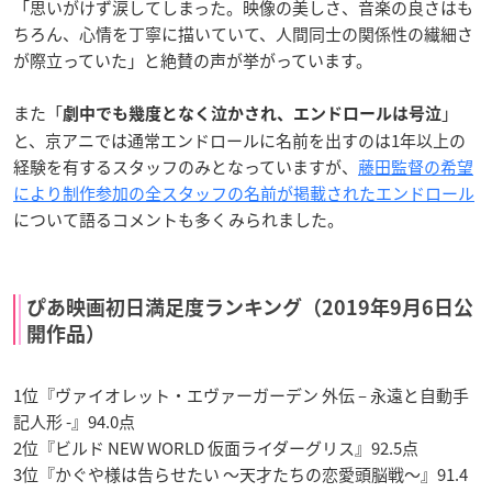
「思いがけず涙してしまった。映像の美しさ、音楽の良さはも
ちろん、心情を丁寧に描いていて、人間同士の関係性の繊細さ
が際立っていた」
と絶賛の声が挙がっています。
また「
」
劇中でも幾度となく泣かされ、エンドロールは号泣
と、京アニでは通常エンドロールに名前を出すのは1年以上の
経験を有するスタッフのみとなっていますが、
藤田監督の希望
により制作参加の全スタッフの名前が掲載されたエンドロール
について語るコメントも多くみられました。
ぴあ映画初日満足度ランキング（2019年9月6日公
開作品）
1位『ヴァイオレット・エヴァーガーデン 外伝 – 永遠と自動手
記人形 -』94.0点
2位『ビルド NEW WORLD 仮面ライダーグリス』92.5点
3位『かぐや様は告らせたい ～天才たちの恋愛頭脳戦～』91.4