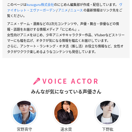
このページは
kusuguru株式会社
のにじめん編集部が作成・配信しています。
ヴ
ァイオレット・エヴァーガーデン
/
アニメ
/
ニュース
の最新情報はリンク先をご
覧ください。
アニメ・ゲーム・漫画などの2次元コンテンツや、声優・舞台・俳優などの情
報・話題をお届けする情報メディア「にじめん」。
女性向けアニメをはじめ、少年アニメやキャラクター作品、VTuberなどストリー
マーにも幅を広げ、オタクが気になる情報を幅広くお届けしています。
さらに、アンケート・ランキング・オタ活（推し活）お役立ち情報など、女性オ
タクがワクワク楽しめるようなコンテンツも発信しています。
VOICE ACTOR
みんなが気になっている声優さん
宮野真守
速水奨
下野紘