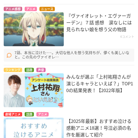
アニメ感想
アニメ
ニュース
『ヴァイオレット・エヴァーガ
ーデン』７話 感想 涙なしには
見られない娘を想う父の物語
4コメント
7話、本当に泣けた･･･。大切な他人を想う気持ちが、儚くも美しいな
と。この先のヴァイオレ…
ランキング
話題
声優
みんなが選ぶ「上村祐翔さんが
演じるキャラといえば？」TOP1
0の結果発表！【2022年版】
劇場アニメ
話題
アニメ
【2025年最新】おすすめ泣ける
感動アニメ18選！号泣必須の名
作を厳選して紹介