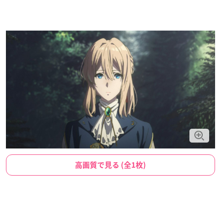
高画質で見る (全1枚)