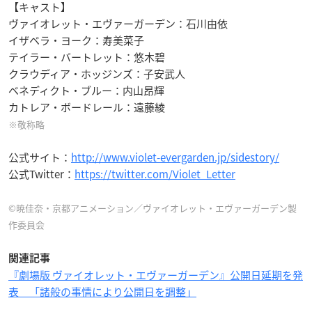
【キャスト】
ヴァイオレット・エヴァーガーデン：石川由依
イザベラ・ヨーク：寿美菜子
テイラー・バートレット：悠木碧
クラウディア・ホッジンズ：子安武人
ベネディクト・ブルー：内山昂輝
カトレア・ボードレール：遠藤綾
※敬称略
公式サイト：
http://www.violet-evergarden.jp/sidestory/
公式Twitter：
https://twitter.com/Violet_Letter
©暁佳奈・京都アニメーション／ヴァイオレット・エヴァーガーデン製
作委員会
関連記事
『劇場版 ヴァイオレット・エヴァーガーデン』公開日延期を発
表 「諸般の事情により公開日を調整」