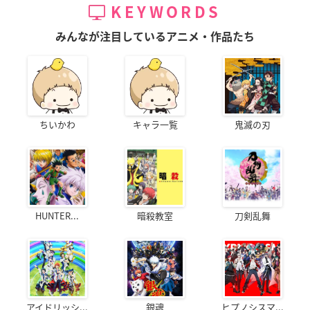
KEYWORDS
みんなが注目しているアニメ・作品たち
ちいかわ
キャラ一覧
鬼滅の刃
HUNTER...
暗殺教室
刀剣乱舞
アイドリッシ...
銀魂
ヒプノシスマ...