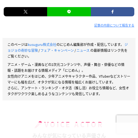
記事の内容について報告する
このページは
kusuguru株式会社
のにじめん編集部が作成・配信しています。
ジ
ョジョの奇妙な冒険
/
フェア・キャンペーン
/
ニュース
の最新情報はリンク先を
ご覧ください。
アニメ・ゲーム・漫画などの2次元コンテンツや、声優・舞台・俳優などの情
報・話題をお届けする情報メディア「にじめん」。
女性向けアニメをはじめ、少年アニメやキャラクター作品、VTuberなどストリー
マーにも幅を広げ、オタクが気になる情報を幅広くお届けしています。
さらに、アンケート・ランキング・オタ活（推し活）お役立ち情報など、女性オ
タクがワクワク楽しめるようなコンテンツも発信しています。
VOICE ACTOR
みんなが気になっている声優さん