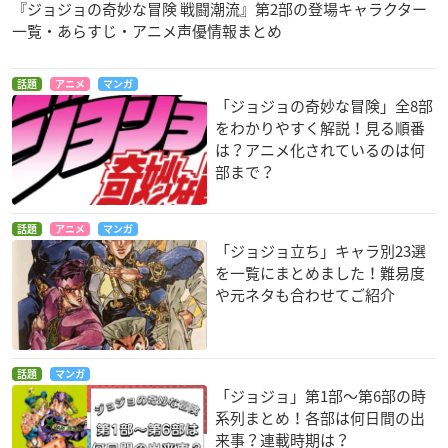
『ジョジョの奇妙な冒険 戦闘潮流』第2部の登場キャラクター
一覧・あらすじ・アニメ声優情報まとめ
話題
アニメ
マンガ
「ジョジョの奇妙な冒険」全8部
をわかりやすく解説！見る順番
は？アニメ化されているのは何
部まで？
話題
アニメ
マンガ
「ジョジョ立ち」キャラ別23選
を一覧にまとめました！難易度
や元ネタも合わせてご紹介
話題
マンガ
「ジョジョ」第1部〜第6部の時
系列まとめ！各部は何日間の出
来事？連載時期は？