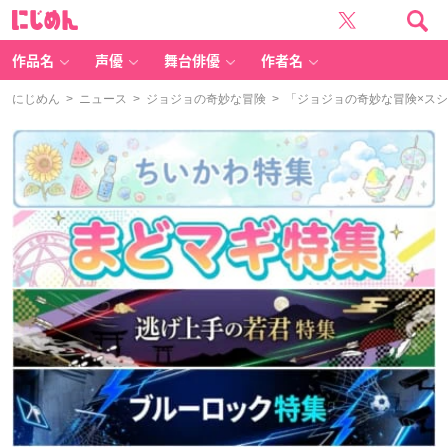
に
じ
め
ん
作品名
声優
舞台俳優
作者名
にじめん
>
ニュース
>
ジョジョの奇妙な冒険
> 「ジョジョの奇妙な冒険×ス