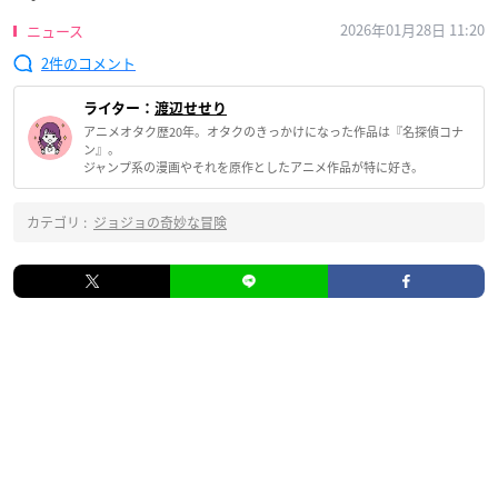
2026年01月28日 11:20
ニュース
2
ライター：
渡辺せせり
アニメオタク歴20年。オタクのきっかけになった作品は『名探偵コナ
ン』。
ジャンプ系の漫画やそれを原作としたアニメ作品が特に好き。
カテゴリ :
ジョジョの奇妙な冒険