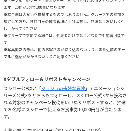
※テーブル上のシート「皿メジャー」を活用すると20皿をカウントでき
ます。20皿が5列で100皿になります
※本企画は大食いを推奨するものではありません。グループでの参加を
想定しており、各自自身の健康管理に十分留意し、無理なくおいしく召
し上がってください
※グループで参加する場合は、代表者だけでなくどなたでも応募可能で
す
※写真撮影の際は、他のお客さまが映り込まないよう、また近隣のテー
ブルに迷惑がかからないようご配慮ください
Xダブルフォロー＆リポストキャンペーン
スシロー公式Xと「
ジョジョの奇妙な冒険
」アニメーションシ
リーズ公式Xをどちらもフォローし、スシロー公式Xから投稿さ
れる対象のキャンペーン投稿をいいね＆リポストすると、抽選
で20名様にスシローで使えるお食事券10,000円分が当たりま
す。
応募期間：2026年2月4日（水）～2月23日（月祝）