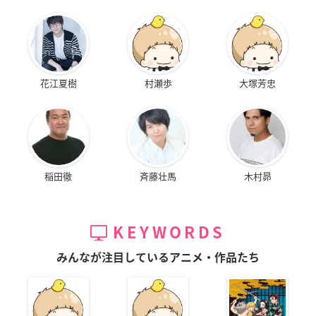
花江夏樹
村瀬歩
大塚芳忠
稲田徹
斉藤壮馬
木村昴
KEYWORDS
みんなが注目しているアニメ・作品たち