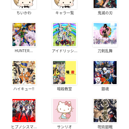
ちいかわ
キャラ一覧
鬼滅の刃
HUNTER...
アイドリッシ...
刀剣乱舞
ハイキュー!!
暗殺教室
銀魂
ヒプノシスマ...
サンリオ
呪術廻戦