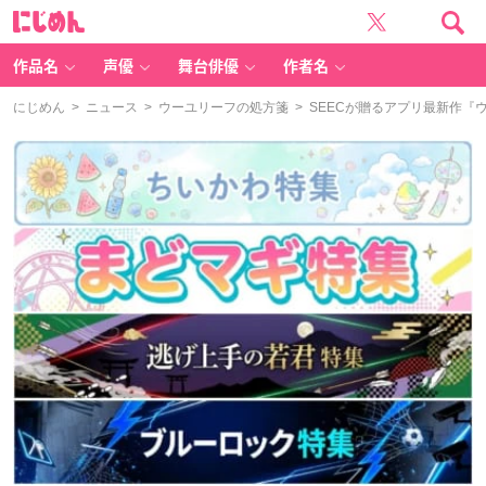
に
じ
め
ん
作品名
声優
舞台俳優
作者名
にじめん
>
ニュース
>
ウーユリーフの処方箋
> SEECが贈るアプリ最新作