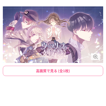
高画質で見る (全1枚)