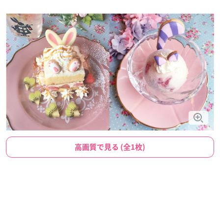
高画質で見る (全1枚)