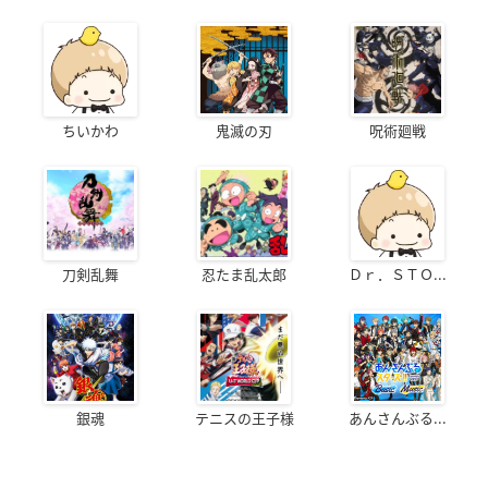
ちいかわ
鬼滅の刃
呪術廻戦
刀剣乱舞
忍たま乱太郎
Ｄｒ．ＳＴＯ...
銀魂
テニスの王子様
あんさんぶる...