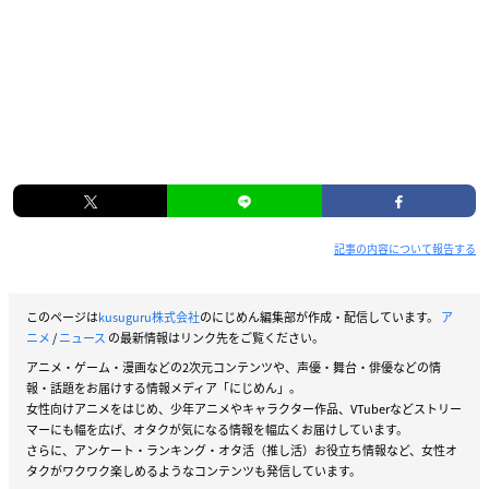
記事の内容について報告する
このページは
kusuguru株式会社
のにじめん編集部が作成・配信しています。
ア
ニメ
/
ニュース
の最新情報はリンク先をご覧ください。
アニメ・ゲーム・漫画などの2次元コンテンツや、声優・舞台・俳優などの情
報・話題をお届けする情報メディア「にじめん」。
女性向けアニメをはじめ、少年アニメやキャラクター作品、VTuberなどストリー
マーにも幅を広げ、オタクが気になる情報を幅広くお届けしています。
さらに、アンケート・ランキング・オタ活（推し活）お役立ち情報など、女性オ
タクがワクワク楽しめるようなコンテンツも発信しています。