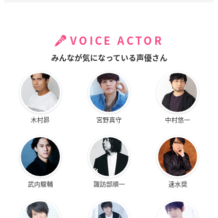
VOICE ACTOR
みんなが気になっている声優さん
木村昴
宮野真守
中村悠一
武内駿輔
諏訪部順一
速水奨