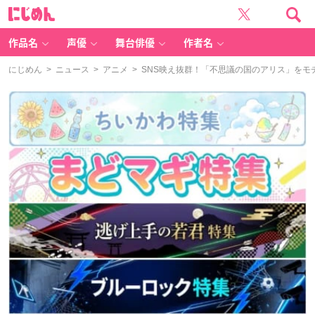
に
じ
め
ん
作品名
声優
舞台俳優
作者名
にじめん
>
ニュース
>
アニメ
> SNS映え抜群！「不思議の国のアリス」を