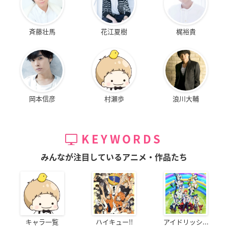
斉藤壮馬
花江夏樹
梶裕貴
岡本信彦
村瀬歩
浪川大輔
KEYWORDS
みんなが注目しているアニメ・作品たち
キャラ一覧
ハイキュー!!
アイドリッシ...