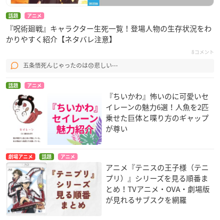
話題
アニメ
『呪術廻戦』キャラクター生死一覧！登場人物の生存状況をわ
かりやすく紹介【ネタバレ注意】
8コメント
五条悟死んじゃったのは😞悲しい⋯
話題
アニメ
『ちいかわ』怖いのに可愛いセ
イレーンの魅力6選！人魚を2匹
乗せた巨体と喋り方のギャップ
が尊い
劇場アニメ
話題
アニメ
アニメ『テニスの王子様（テニ
プリ）』シリーズを見る順番ま
とめ！TVアニメ・OVA・劇場版
が見れるサブスクを網羅