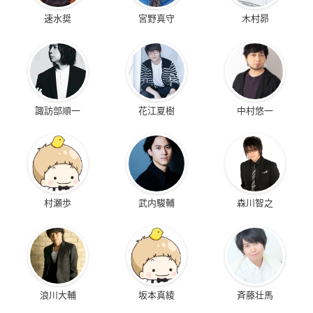
速水奨
宮野真守
木村昴
諏訪部順一
花江夏樹
中村悠一
村瀬歩
武内駿輔
森川智之
浪川大輔
坂本真綾
斉藤壮馬