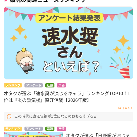
ランキング
アンケート
話題
声優
オタクが選ぶ「速水奨が演じるキャラ」ランキングTOP10！1
位は『炎の蜃気楼』直江信綱【2026年版】
14コメント
この時代に直江信綱が1位になるのおもろすぎるw
ランキング
アンケート
話題
声優
オタクが選ぶ「日野聡が演じる