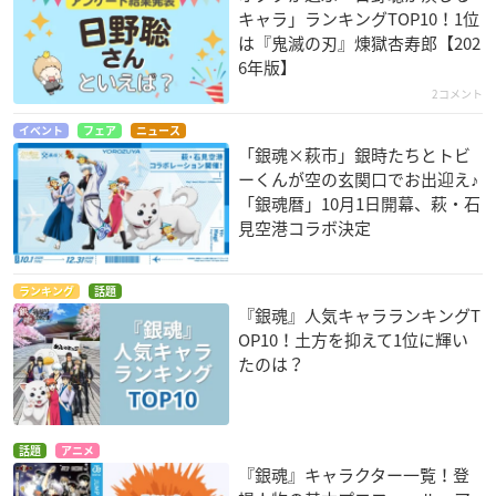
キャラ」ランキングTOP10！1位
は『鬼滅の刃』煉󠄁獄杏寿郎【202
6年版】
2コメント
イベント
フェア
ニュース
「銀魂×萩市」銀時たちとトビ
ーくんが空の玄関口でお出迎え♪
「銀魂暦」10月1日開幕、萩・石
見空港コラボ決定
ランキング
話題
『銀魂』人気キャラランキングT
OP10！土方を抑えて1位に輝い
たのは？
話題
アニメ
『銀魂』キャラクター一覧！登