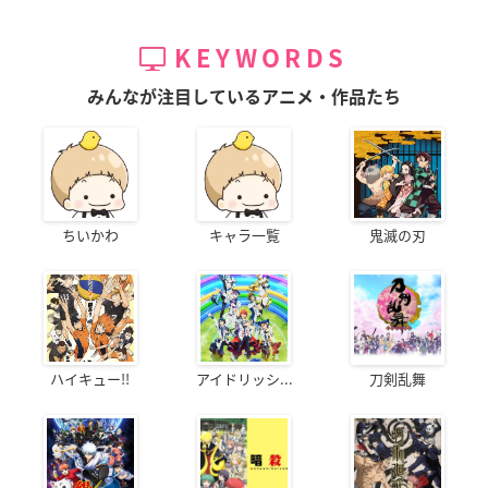
KEYWORDS
みんなが注目しているアニメ・作品たち
ちいかわ
キャラ一覧
鬼滅の刃
ハイキュー!!
アイドリッシ...
刀剣乱舞