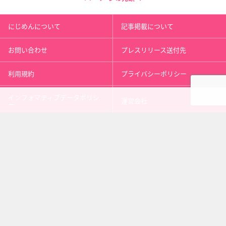
にじめんについて
記事掲載について
お問い合わせ
プレスリリース送付先
利用規約
プライバシーポリシー
インフォマティブデータポリシ
運営会社
ー
kusuguru
media
アニメ情報［にじめん］
科学ニュース［ナゾロジー］
メンタルケア［ココロジー］
心理テスト［シンリ］
Copyright 2013 nijimen.