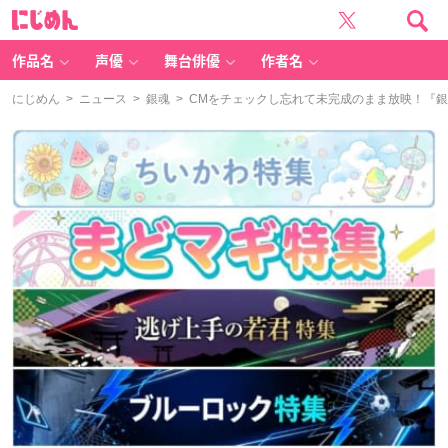
に
じ
め
ん
作品名
声優
舞台俳優
作者名
にじめん
>
ニュース
>
銀魂
> CMをチェックし忘れて未完成のまま放映！『銀