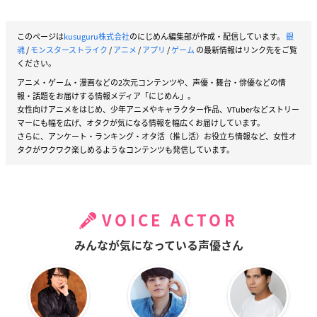
このページは
kusuguru株式会社
のにじめん編集部が作成・配信しています。
銀
魂
/
モンスターストライク
/
アニメ
/
アプリ
/
ゲーム
の最新情報はリンク先をご覧
ください。
アニメ・ゲーム・漫画などの2次元コンテンツや、声優・舞台・俳優などの情
報・話題をお届けする情報メディア「にじめん」。
女性向けアニメをはじめ、少年アニメやキャラクター作品、VTuberなどストリー
マーにも幅を広げ、オタクが気になる情報を幅広くお届けしています。
さらに、アンケート・ランキング・オタ活（推し活）お役立ち情報など、女性オ
タクがワクワク楽しめるようなコンテンツも発信しています。
VOICE ACTOR
みんなが気になっている声優さん