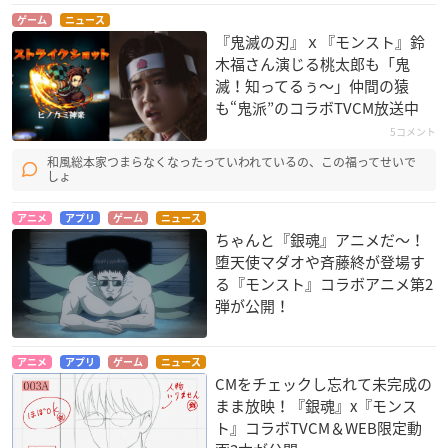
ゲーム
ニュース
『鬼滅の刃』ｘ『モンスト』鈴
木福さん演じる桃太郎も「鬼
滅！知ってるぅ～」仲間の猿
も“鬼派”のコラボTVCM放送中
5コメント
和風総本家つまらなくなったっていわれているの、この福ってせいで
しょ
アニメ
アプリ
ゲーム
ニュース
ちゃんと『銀魂』アニメだ〜！
堕天使マダオや斉藤終が登場す
る『モンスト』コラボアニメ第2
弾が公開！
アニメ
アプリ
ゲーム
ニュース
CMをチェックし忘れて未完成の
まま放映！『銀魂』x『モンス
ト』コラボTVCM＆WEB限定動