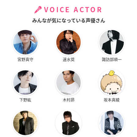
VOICE ACTOR
みんなが気になっている声優さん
宮野真守
速水奨
諏訪部順一
下野紘
木村昴
坂本真綾