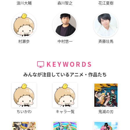
浪川大輔
森川智之
花江夏樹
村瀬歩
中村悠一
斉藤壮馬
KEYWORDS
みんなが注目しているアニメ・作品たち
ちいかわ
キャラ一覧
鬼滅の刃