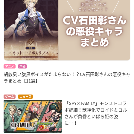
アニメ
声優
胡散臭い腹黒ボイスがたまらない！？CV石田彰さんの悪役キャ
ラまとめ【11選】
ゲーム
ニュース
「SPY×FAMILY」モンストコラ
ボ詳細！獣神化でロイド＆ヨル
さんが黄昏といばら姫の姿
に…！