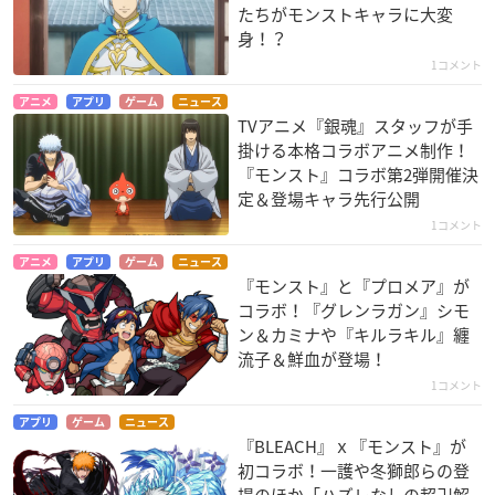
たちがモンストキャラに大変
身！？
1コメント
アニメ
アプリ
ゲーム
ニュース
TVアニメ『銀魂』スタッフが手
掛ける本格コラボアニメ制作！
『モンスト』コラボ第2弾開催決
定＆登場キャラ先行公開
1コメント
アニメ
アプリ
ゲーム
ニュース
『モンスト』と『プロメア』が
コラボ！『グレンラガン』シモ
ン＆カミナや『キルラキル』纏
流子＆鮮血が登場！
1コメント
アプリ
ゲーム
ニュース
『BLEACH』ｘ『モンスト』が
初コラボ！一護や冬獅郎らの登
場のほか「ハズレなしの超卍解