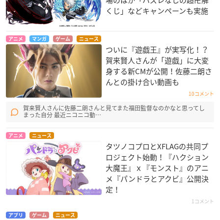
くじ」などキャンペーンも実施
アニメ
マンガ
ゲーム
ニュース
ついに『遊戯王』が実写化！？
賀来賢人さんが「遊戯」に大変
身する新CMが公開！佐藤二朗さ
んとの掛け合い動画も
10コメント
賀来賢人さんに佐藤二朗さんと見てまた福田監督なのかなと思ってし
まった自分 最近ニコニコ動…
アニメ
ニュース
タツノコプロとXFLAGの共同プ
ロジェクト始動！『ハクション
大魔王』ｘ『モンスト』のアニ
メ『パンドラとアクビ』公開決
定！
1コメント
アプリ
ゲーム
ニュース