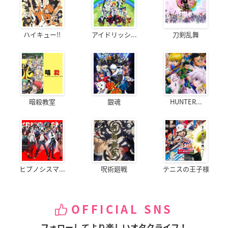
ハイキュー!!
アイドリッシ...
刀剣乱舞
暗殺教室
銀魂
HUNTER...
ヒプノシスマ...
呪術廻戦
テニスの王子様
OFFICIAL SNS
フォローしてより楽しいオタクライフ！