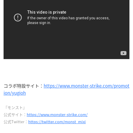
コラボ特設サイト：
https://www.monster-strike.com/promot
ion/yugioh
『モンスト』
公式サイト：
https://www.monster-strike.com/
公式Twitter：
https://twitter.com/monst_mixi