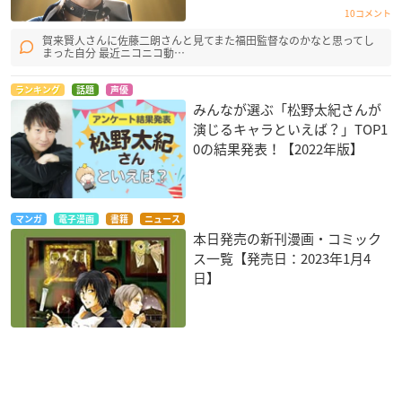
10コメント
賀来賢人さんに佐藤二朗さんと見てまた福田監督なのかなと思ってし
まった自分 最近ニコニコ動…
ランキング
話題
声優
みんなが選ぶ「松野太紀さんが
演じるキャラといえば？」TOP1
0の結果発表！【2022年版】
マンガ
電子漫画
書籍
ニュース
本日発売の新刊漫画・コミック
ス一覧【発売日：2023年1月4
日】