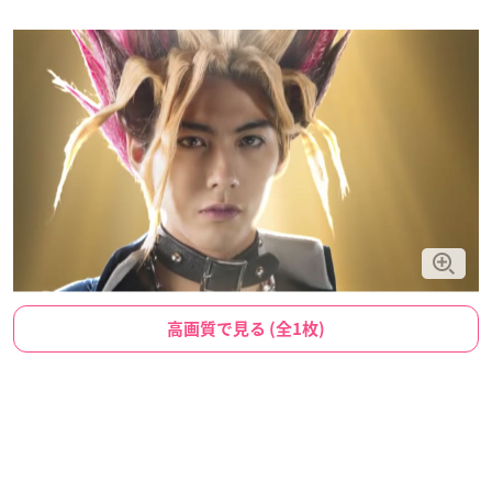
高画質で見る (全1枚)