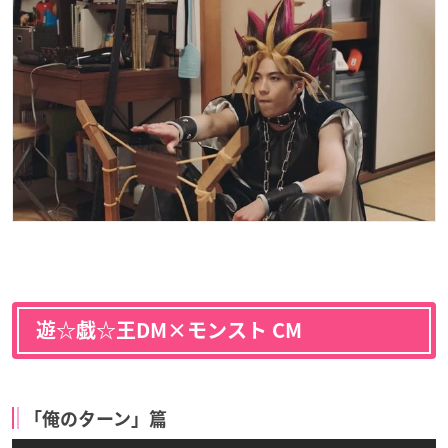
遊☆戯☆王DM×モンスト CM
「俺のターン」篇