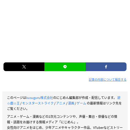
記事の内容について報告する
このページは
kusuguru株式会社
のにじめん編集部が作成・配信しています。
遊
☆戯☆王
/
モンスターストライク
/
アニメ
/
漫画
/
ゲーム
の最新情報はリンク先を
ご覧ください。
アニメ・ゲーム・漫画などの2次元コンテンツや、声優・舞台・俳優などの情
報・話題をお届けする情報メディア「にじめん」。
女性向けアニメをはじめ、少年アニメやキャラクター作品、VTuberなどストリー