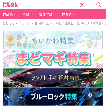
に
じ
め
ん
作品名
声優
舞台俳優
作者名
にじめん
>
ニュース
>
遊☆戯☆王
> ついに『遊戯王』が実写化！？賀来賢人