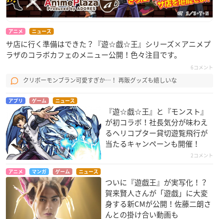
アニメ
ニュース
サ店に行く準備はできた？『遊☆戯☆王』シリーズ×アニメプ
ラザのコラボカフェのメニュー公開！色々注目です。
6コメント
クリボーモンブラン可愛すぎか…！ 再販グッズも嬉しいな
アプリ
ゲーム
ニュース
『遊☆戯☆王』と『モンスト』
が初コラボ！社長気分が味わえ
るヘリコプター貸切遊覧飛行が
当たるキャンペーンも開催！
2コメント
アニメ
マンガ
ゲーム
ニュース
ついに『遊戯王』が実写化！？
賀来賢人さんが「遊戯」に大変
身する新CMが公開！佐藤二朗さ
んとの掛け合い動画も