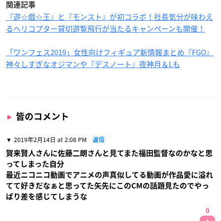
関連記事
『遊☆戯☆王』と『モンスト』が初コラボ！社長気分が味わえ
るヘリコプター貸切遊覧飛行が当たるキャンペーンも開催！
「ワンフェス2019」女性向けフィギュア新情報まとめ『FGO』
神々しすぎなオジマンや『デスノート』夜神月＆Lも
皆のコメント
2019年2月14日 at 2:08 PM
返信
賀来賢人さんに佐藤二朗さんと見てまた福田監督なのかなと思
ってしまった自分
最近ニコニコ動画でアニメの声真似してる動画が作品愛に溢れ
てて好きだなぁと思ってた矢先にこのCMの話題見たのでやっ
ぱり差を感じてしまうな
0