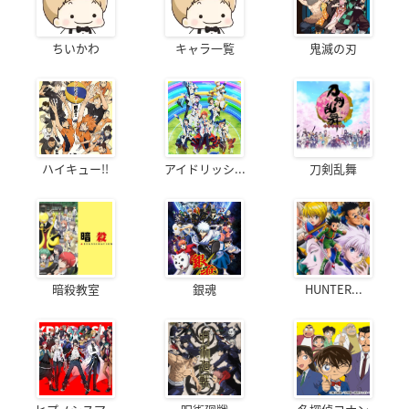
ちいかわ
キャラ一覧
鬼滅の刃
ハイキュー!!
アイドリッシ...
刀剣乱舞
暗殺教室
銀魂
HUNTER...