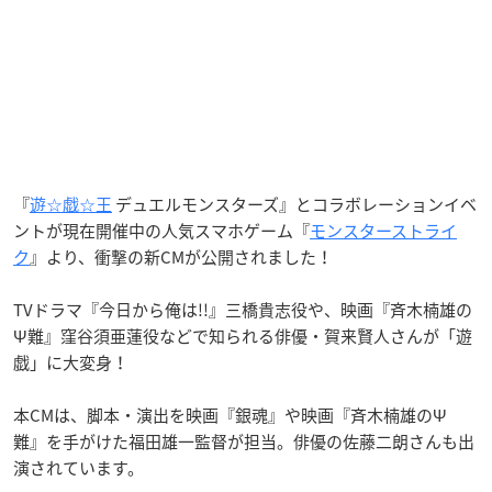
『
遊☆戯☆王
デュエルモンスターズ』とコラボレーションイベ
ントが現在開催中の人気スマホゲーム『
モンスターストライ
ク
』より、衝撃の新CMが公開されました！
TVドラマ『今日から俺は!!』三橋貴志役や、映画『斉木楠雄の
Ψ難』窪谷須亜蓮役などで知られる俳優・賀来賢人さんが「遊
戯」に大変身！
本CMは、脚本・演出を映画『銀魂』や映画『斉木楠雄のΨ
難』を手がけた福田雄一監督が担当。俳優の佐藤二朗さんも出
演されています。