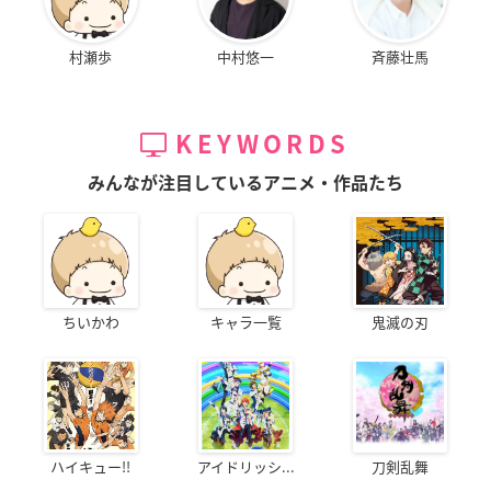
村瀬歩
中村悠一
斉藤壮馬
KEYWORDS
みんなが注目しているアニメ・作品たち
ちいかわ
キャラ一覧
鬼滅の刃
ハイキュー!!
アイドリッシ...
刀剣乱舞