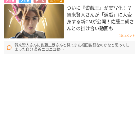
アニメ
マンガ
ゲーム
ニュース
ついに『遊戯王』が実写化！？
賀来賢人さんが「遊戯」に大変
身する新CMが公開！佐藤二朗さ
んとの掛け合い動画も
10コメント
賀来賢人さんに佐藤二朗さんと見てまた福田監督なのかなと思ってし
まった自分 最近ニコニコ動…