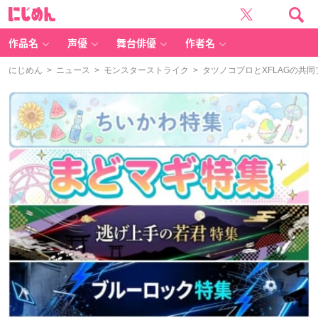
に
じ
め
ん
作品名
声優
舞台俳優
作者名
にじめん
>
ニュース
>
モンスターストライク
> タツノコプロとXFLAGの