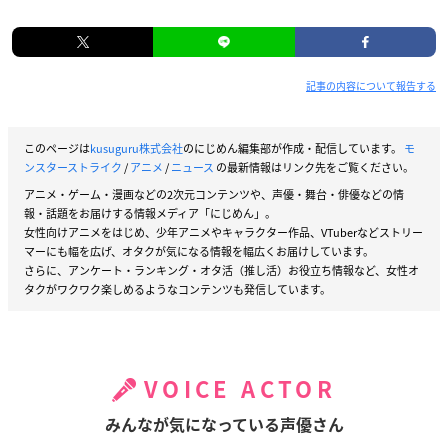
記事の内容について報告する
このページは
kusuguru株式会社
のにじめん編集部が作成・配信しています。
モ
ンスターストライク
/
アニメ
/
ニュース
の最新情報はリンク先をご覧ください。
アニメ・ゲーム・漫画などの2次元コンテンツや、声優・舞台・俳優などの情
報・話題をお届けする情報メディア「にじめん」。
女性向けアニメをはじめ、少年アニメやキャラクター作品、VTuberなどストリー
マーにも幅を広げ、オタクが気になる情報を幅広くお届けしています。
さらに、アンケート・ランキング・オタ活（推し活）お役立ち情報など、女性オ
タクがワクワク楽しめるようなコンテンツも発信しています。
VOICE ACTOR
みんなが気になっている声優さん