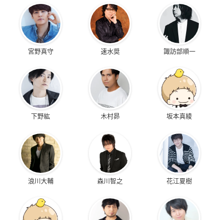
宮野真守
速水奨
諏訪部順一
下野紘
木村昴
坂本真綾
浪川大輔
森川智之
花江夏樹