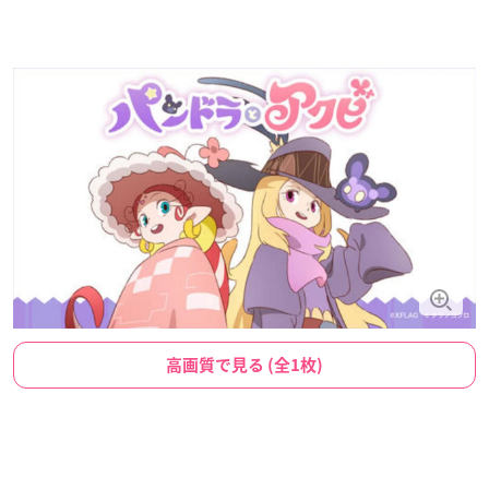
高画質で見る (全1枚)