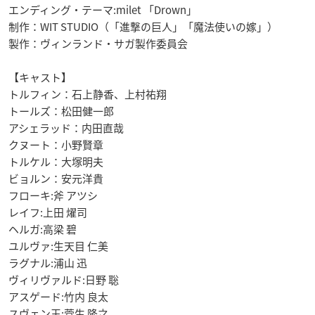
エンディング・テーマ:milet 「Drown」
制作：WIT STUDIO（「進撃の巨人」「魔法使いの嫁」）
製作：ヴィンランド・サガ製作委員会
【キャスト】
トルフィン：石上静香、上村祐翔
トールズ：松田健一郎
アシェラッド：内田直哉
クヌート：小野賢章
トルケル：大塚明夫
ビョルン：安元洋貴
フローキ:斧 アツシ
レイフ:上田 燿司
ヘルガ:高梁 碧
ユルヴァ:生天目 仁美
ラグナル:浦山 迅
ヴィリヴァルド:日野 聡
アスゲード:竹内 良太
スヴェン王:菅生 隆之