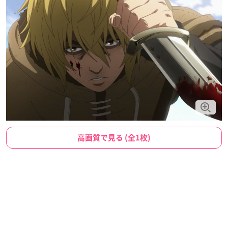
高画質で見る (全1枚)