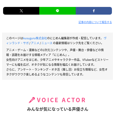
記事の内容について報告する
このページは
kusuguru株式会社
のにじめん編集部が作成・配信しています。
ヴ
ィンランド・サガ
/
アニメ
/
ニュース
の最新情報はリンク先をご覧ください。
アニメ・ゲーム・漫画などの2次元コンテンツや、声優・舞台・俳優などの情
報・話題をお届けする情報メディア「にじめん」。
女性向けアニメをはじめ、少年アニメやキャラクター作品、VTuberなどストリー
マーにも幅を広げ、オタクが気になる情報を幅広くお届けしています。
さらに、アンケート・ランキング・オタ活（推し活）お役立ち情報など、女性オ
タクがワクワク楽しめるようなコンテンツも発信しています。
VOICE ACTOR
みんなが気になっている声優さん