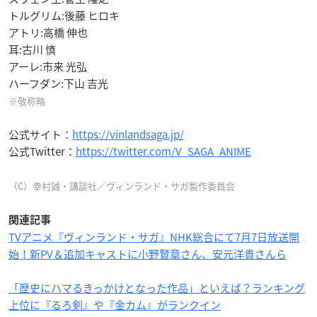
トルグリム:後藤 ヒロキ
アトリ:高橋 伸也
耳:古川 慎
アーレ:市来 光弘
ハーフダン:下山 吉光
※敬称略
公式サイト：
https://vinlandsaga.jp/
公式Twitter：
https://twitter.com/V_SAGA_ANIME
（C）幸村誠・講談社／ヴィンランド・サガ製作委員会
関連記事
TVアニメ『ヴィンランド・サガ』NHK総合にて7月7日放送開
始！新PV＆追加キャストに小野賢章さん、安元洋貴さんら
「歴史にハマるきっかけとなった作品」といえば？ランキング
上位に『るろ剣』や『金カム』がランクイン