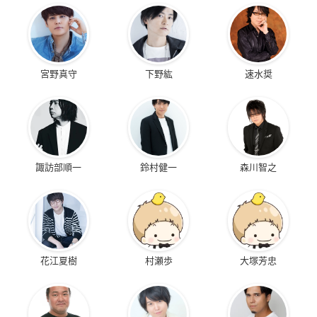
宮野真守
下野紘
速水奨
諏訪部順一
鈴村健一
森川智之
花江夏樹
村瀬歩
大塚芳忠