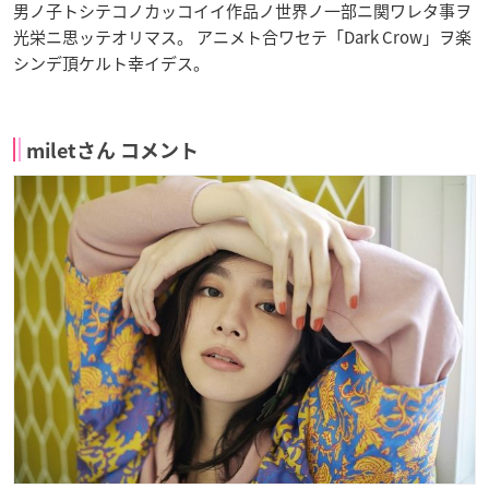
男ノ子トシテコノカッコイイ作品ノ世界ノ一部ニ関ワレタ事ヲ
光栄ニ思ッテオリマス。 アニメト合ワセテ「Dark Crow」ヲ楽
シンデ頂ケルト幸イデス。
miletさん コメント