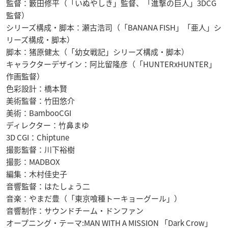
監督：籔田修平（「いぬやしき」監督、「進撃の巨人」3DCG
監督）
シリーズ構成・脚本：瀬古浩司（「BANANA FISH」「亜人」シ
リーズ構成・脚本）
脚本：猪原健太（「幼女戦記」シリーズ構成・脚本）
キャラクターデザイン：阿比留隆彦（「HUNTERxHUNTER」
作画監督）
色彩設計：橋本賢
美術監督：竹田悠介
美術：BambooCGI
ディレクター：竹鼻まゆ
3D CGI：Chiptune
撮影監督：川下裕樹
撮影：MADBOX
編集：木村佳史子
音響監督：はたしょう二
音楽：やまだ豊（「東京喰種トーキョーグール」）
音響制作：サウンドチーム・ドンファン
オープニング・テーマ:MAN WITH A MISSION 「Dark Crow」