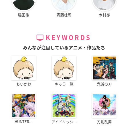
稲田徹
斉藤壮馬
木村昴
KEYWORDS
みんなが注目しているアニメ・作品たち
ちいかわ
キャラ一覧
鬼滅の刃
HUNTER...
アイドリッシ...
刀剣乱舞