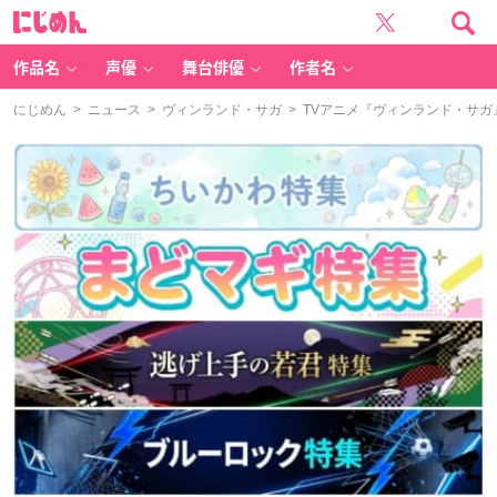
に
じ
め
ん
作品名
声優
舞台俳優
作者名
にじめん
>
ニュース
>
ヴィンランド・サガ
> TVアニメ『ヴィンランド・サガ