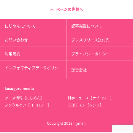
ページの先頭へ
にじめんについて
記事掲載について
お問い合わせ
プレスリリース送付先
利用規約
プライバシーポリシー
インフォマティブデータポリシ
運営会社
ー
kusuguru
media
アニメ情報［にじめん］
科学ニュース［ナゾロジー］
メンタルケア［ココロジー］
心理テスト［シンリ］
Copyright 2013 nijimen.