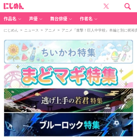
に
じ
め
ん
作品名
声優
舞台俳優
作者名
にじめん
>
ニュース
>
アニメ
> アニメ『進撃！巨人中学校』本編と別に梶裕