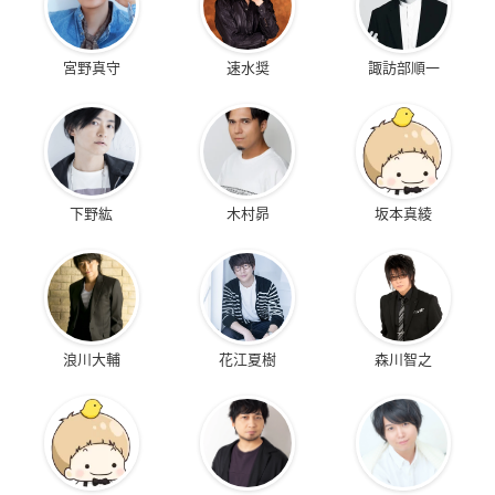
宮野真守
速水奨
諏訪部順一
下野紘
木村昴
坂本真綾
浪川大輔
花江夏樹
森川智之