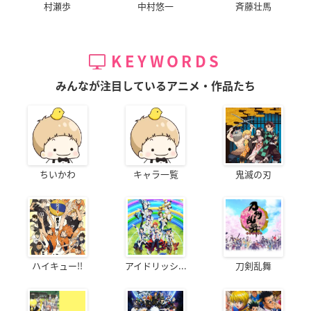
村瀬歩
中村悠一
斉藤壮馬
KEYWORDS
みんなが注目しているアニメ・作品たち
ちいかわ
キャラ一覧
鬼滅の刃
ハイキュー!!
アイドリッシ...
刀剣乱舞