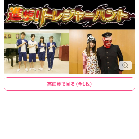
高画質で見る (全1枚)