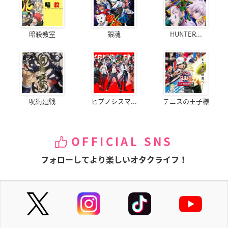
暗殺教室
銀魂
HUNTER...
呪術廻戦
ヒプノシスマ...
テニスの王子様
OFFICIAL SNS
フォローしてより楽しいオタクライフ！