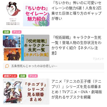
『ちいかわ』怖いのに可愛いセ
イレーンの魅力6選！人魚を2匹
乗せた巨体と喋り方のギャップ
が尊い
話題
アニメ
『呪術廻戦』キャラクター生死
一覧！登場人物の生存状況をわ
かりやすく紹介【ネタバレ注
意】
7コメント
五条悟死んじゃったのは😞悲しい⋯
劇場アニメ
話題
アニメ
アニメ『テニスの王子様（テニ
プリ）』シリーズを見る順番ま
とめ！TVアニメ・OVA・劇場版
が見れるサブスクを網羅