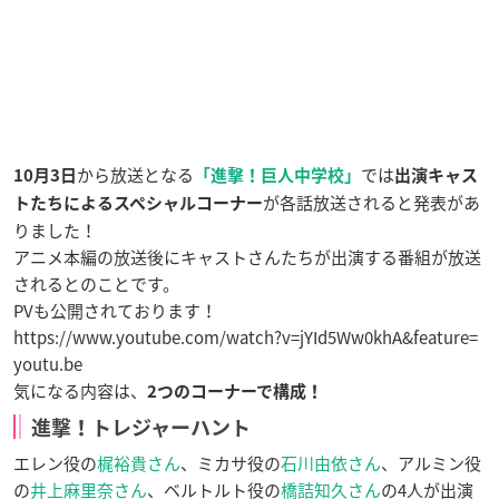
から放送となる
では
10月3日
「進撃！巨人中学校」
出演キャス
が各話放送されると発表があ
トたちによるスペシャルコーナー
りました！
アニメ本編の放送後にキャストさんたちが出演する番組が放送
されるとのことです。
PVも公開されております！
https://www.youtube.com/watch?v=jYId5Ww0khA&feature=
youtu.be
気になる内容は、
2つのコーナーで構成！
進撃！トレジャーハント
エレン役の
梶裕貴さん
、ミカサ役の
石川由依さん
、アルミン役
の
井上麻里奈さん
、ベルトルト役の
橋詰知久さん
の4人が出演