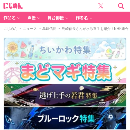
に
じ
め
ん
作品名
声優
舞台俳優
作者名
にじめん
>
ニュース
>
島﨑信長
> 島崎信長さんが水泳選手を紹介！NHK総合「