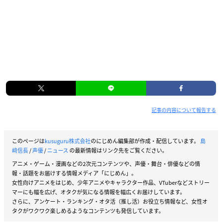
記事の内容について報告する
このページは
kusuguru株式会社
のにじめん編集部が作成・配信しています。
島
﨑信長
/
声優
/
ニュース
の最新情報はリンク先をご覧ください。
アニメ・ゲーム・漫画などの2次元コンテンツや、声優・舞台・俳優などの情
報・話題をお届けする情報メディア「にじめん」。
女性向けアニメをはじめ、少年アニメやキャラクター作品、VTuberなどストリー
マーにも幅を広げ、オタクが気になる情報を幅広くお届けしています。
さらに、アンケート・ランキング・オタ活（推し活）お役立ち情報など、女性オ
タクがワクワク楽しめるようなコンテンツも発信しています。