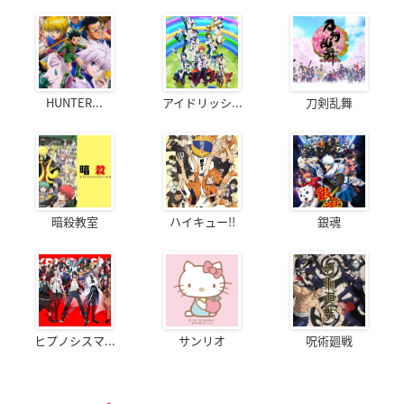
HUNTER...
アイドリッシ...
刀剣乱舞
暗殺教室
ハイキュー!!
銀魂
ヒプノシスマ...
サンリオ
呪術廻戦