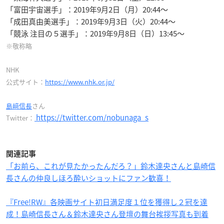
「富田宇宙選手」：2019年9月2日（月）20:44～
「成田真由美選手」：2019年9月3日（火）20:44～
「競泳 注目の５選手」：2019年9月8日（日）13:45～
※敬称略
NHK
公式サイト：
https://www.nhk.or.jp/
島﨑信長
さん
https://twitter.com/nobunaga_s
Twitter：
関連記事
「お前ら、これが見たかったんだろ？」鈴木達央さんと島崎信
長さんの仲良しほろ酔いショットにファン歓喜！
『Free!RW』各映画サイト初日満足度１位を獲得し２冠を達
成！島崎信長さん＆鈴木達央さん登壇の舞台挨拶写真も到着