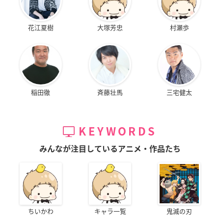
花江夏樹
大塚芳忠
村瀬歩
稲田徹
斉藤壮馬
三宅健太
KEYWORDS
みんなが注目しているアニメ・作品たち
ちいかわ
キャラ一覧
鬼滅の刃