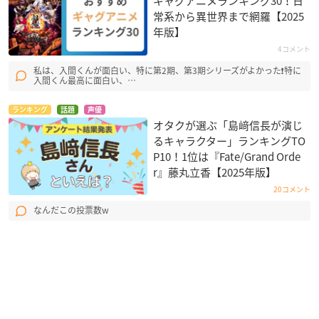
ギャグアニメランキング30！日
常系から異世界まで網羅【2025
年版】
4コメント
私は、入間くんが面白い、特に第2期、第3期シリーズがよかった❗特に
入間くん最高に面白い、…
ランキング
話題
声優
オタクが選ぶ「島﨑信長が演じ
るキャラクター」ランキングTO
P10！1位は『Fate/Grand Orde
r』藤丸立香【2025年版】
20コメント
なんだこの投票数w