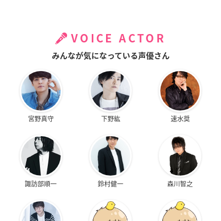
VOICE ACTOR
みんなが気になっている声優さん
宮野真守
下野紘
速水奨
諏訪部順一
鈴村健一
森川智之