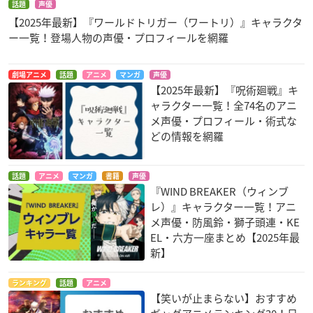
話題
声優
【2025年最新】『ワールドトリガー（ワートリ）』キャラクタ
ー一覧！登場人物の声優・プロフィールを網羅
劇場アニメ
話題
アニメ
マンガ
声優
【2025年最新】『呪術廻戦』キ
ャラクター一覧！全74名のアニ
メ声優・プロフィール・術式な
どの情報を網羅
話題
アニメ
マンガ
書籍
声優
『WIND BREAKER（ウィンブ
レ）』キャラクター一覧！アニ
メ声優・防風鈴・獅子頭連・KE
EL・六方一座まとめ【2025年最
新】
ランキング
話題
アニメ
【笑いが止まらない】おすすめ