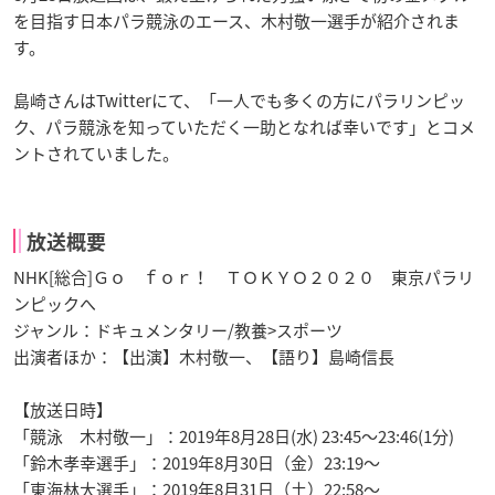
を目指す日本パラ競泳のエース、木村敬一選手が紹介されま
す。
島崎さんはTwitterにて、「一人でも多くの方にパラリンピッ
ク、パラ競泳を知っていただく一助となれば幸いです」とコメ
ントされていました。
放送概要
NHK[総合]Ｇｏ ｆｏｒ！ ＴＯＫＹＯ２０２０ 東京パラリ
ンピックへ
ジャンル：ドキュメンタリー/教養>スポーツ
出演者ほか：【出演】木村敬一、【語り】島崎信長
【放送日時】
「競泳 木村敬一」：2019年8月28日(水) 23:45～23:46(1分)
「鈴木孝幸選手」：2019年8月30日（金）23:19～
「東海林大選手」：2019年8月31日（土）22:58～