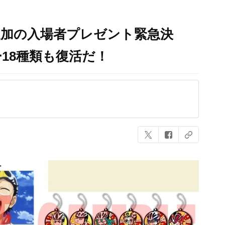
追加の入場者プレゼント緊急決
18種類も復活だ！