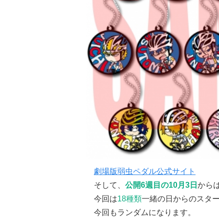
劇場版弱虫ペダル公式サイト
そして、
公開6週目の10月3日
から
今回は
18種類
一緒の日からのスタ
今回もランダムになります。