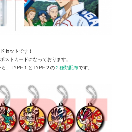
ドセット
です！
ポストカードになっております。
から、TYPE１とTYPE２の
２種類配布
です。