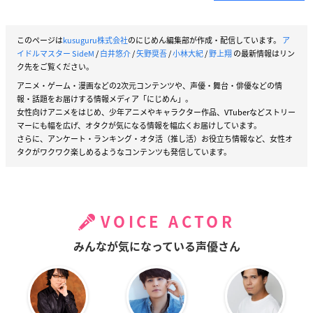
このページは
kusuguru株式会社
のにじめん編集部が作成・配信しています。
ア
イドルマスター SideM
/
白井悠介
/
矢野奨吾
/
小林大紀
/
野上翔
の最新情報はリン
ク先をご覧ください。
アニメ・ゲーム・漫画などの2次元コンテンツや、声優・舞台・俳優などの情
報・話題をお届けする情報メディア「にじめん」。
女性向けアニメをはじめ、少年アニメやキャラクター作品、VTuberなどストリー
マーにも幅を広げ、オタクが気になる情報を幅広くお届けしています。
さらに、アンケート・ランキング・オタ活（推し活）お役立ち情報など、女性オ
タクがワクワク楽しめるようなコンテンツも発信しています。
VOICE ACTOR
みんなが気になっている声優さん