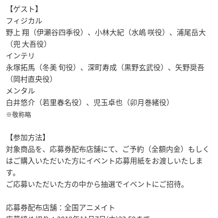
【ゲスト】
フィジカル
野上 翔（伊瀬谷四季役）、小林大紀（水嶋 咲役）、浦尾岳大
（兜 大吾役）
インテリ
永塚拓馬（冬美 旬役）、深町寿成（黒野玄武役）、矢野奨吾
（岡村直央役）
メンタル
白井悠介（若里春名役）、児玉卓也（卯月巻緒役）
※敬称略
【参加方法】
対象商品を、応募券配布店舗にて、ご予約（全額内金）もしく
はご購入いただいた方にイベント応募用紙をお渡しいたしま
す。
ご応募いただいた方の中から抽選でイベントにご招待。
応募券配布店舗：全国アニメイト