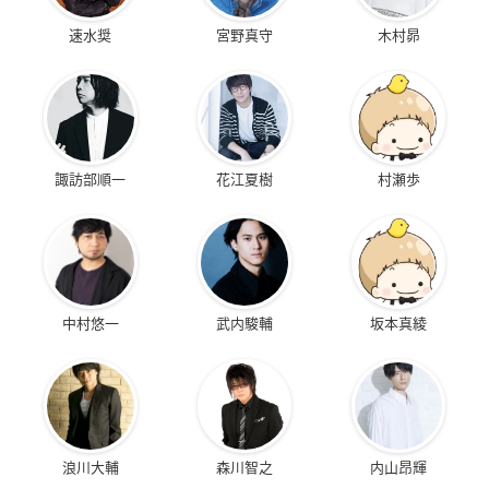
速水奨
宮野真守
木村昴
諏訪部順一
花江夏樹
村瀬歩
中村悠一
武内駿輔
坂本真綾
浪川大輔
森川智之
内山昂輝