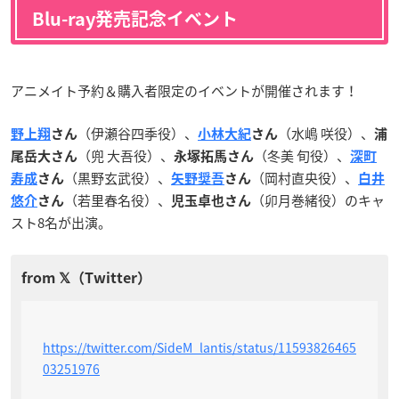
Blu-ray発売記念イベント
アニメイト予約＆購入者限定のイベントが開催されます！
（伊瀬谷四季役）、
（水嶋 咲役）、
野上翔
さん
小林大紀
さん
浦
（兜 大吾役）、
（冬美 旬役）、
尾岳大さん
永塚拓馬さん
深町
（黒野玄武役）、
（岡村直央役）、
寿成
さん
矢野奨吾
さん
白井
（若里春名役）、
（卯月巻緒役）のキャ
悠介
さん
児玉卓也さん
スト8名が出演。
https://twitter.com/SideM_lantis/status/11593826465
03251976