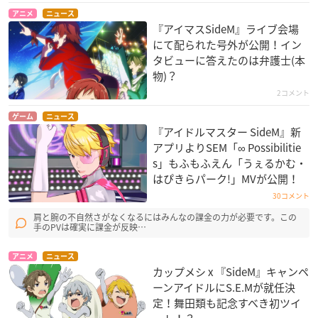
アニメ
ニュース
『アイマスSideM』ライブ会場
にて配られた号外が公開！イン
タビューに答えたのは弁護士(本
物)？
2コメント
ゲーム
ニュース
『アイドルマスター SideM』新
アプリよりSEM「∞ Possibilitie
s」もふもふえん「うぇるかむ・
はぴきらパーク!」MVが公開！
30コメント
肩と腕の不自然さがなくなるにはみんなの課金の力が必要です。この
手のPVは確実に課金が反映…
アニメ
ニュース
カップメシ x 『SideM』キャンペ
ーンアイドルにS.E.Mが就任決
定！舞田類も記念すべき初ツイ