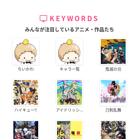
KEYWORDS
みんなが注目しているアニメ・作品たち
ちいかわ
キャラ一覧
鬼滅の刃
ハイキュー!!
アイドリッシ...
刀剣乱舞