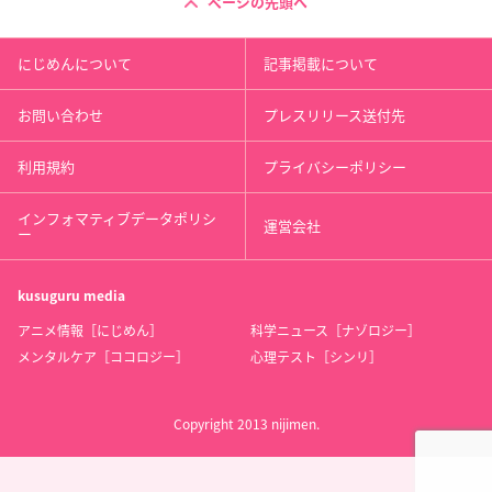
ページの先頭へ
にじめんについて
記事掲載について
お問い合わせ
プレスリリース送付先
利用規約
プライバシーポリシー
インフォマティブデータポリシ
運営会社
ー
kusuguru
media
アニメ情報［にじめん］
科学ニュース［ナゾロジー］
メンタルケア［ココロジー］
心理テスト［シンリ］
Copyright 2013 nijimen.