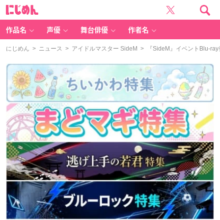
に
じ
め
ん
作品名
声優
舞台俳優
作者名
にじめん
>
ニュース
>
アイドルマスター SideM
> 『SideM』イベントBl