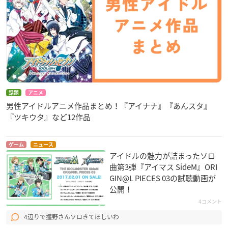
話題
アニメ
男性アイドルアニメ作品まとめ！『アイナナ』『あんスタ』
『ツキウタ』など12作品
ゲーム
ニュース
アイドルの魅力が詰まったソロ
曲第3弾『アイマス SideM』ORI
GIN@L PIECES 03の試聴動画が
公開！
4コメント
4辺りで握野さんソロきてほしいわ