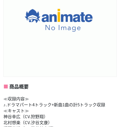
商品概要
≪収録内容≫
♪.ドラマパート4トラック+新曲1曲の計5トラック収録
≪キャスト≫
神谷幸広（CV.狩野翔）
北村想楽（CV.汐谷文康）