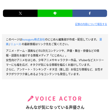
記事の内容について報告する
このページは
kusuguru株式会社
のにじめん編集部が作成・配信しています。
漫
画
/
ニュース
の最新情報はリンク先をご覧ください。
アニメ・ゲーム・漫画などの2次元コンテンツや、声優・舞台・俳優などの情
報・話題をお届けする情報メディア「にじめん」。
女性向けアニメをはじめ、少年アニメやキャラクター作品、VTuberなどストリー
マーにも幅を広げ、オタクが気になる情報を幅広くお届けしています。
さらに、アンケート・ランキング・オタ活（推し活）お役立ち情報など、女性オ
タクがワクワク楽しめるようなコンテンツも発信しています。
VOICE ACTOR
みんなが気になっている声優さん