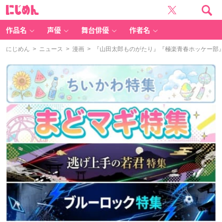
に
じ
め
ん
作品名
声優
舞台俳優
作者名
にじめん
>
ニュース
>
漫画
> 『山田太郎ものがたり』『極楽青春ホッケー部