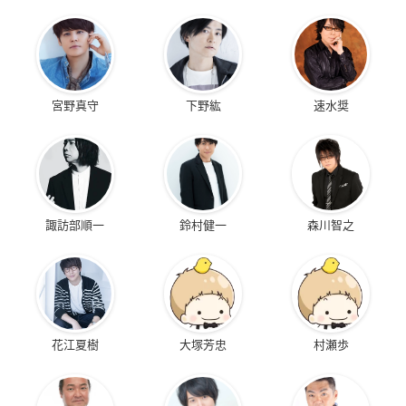
宮野真守
下野紘
速水奨
諏訪部順一
鈴村健一
森川智之
花江夏樹
大塚芳忠
村瀬歩