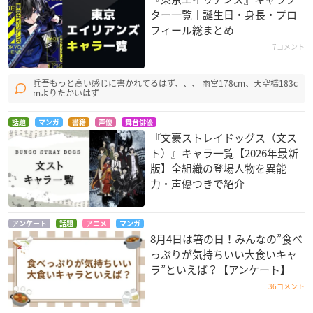
ター一覧｜誕生日・身長・プロ
フィール総まとめ
7コメント
兵吾もっと高い感じに書かれてるはず、、、 雨宮178cm、天空橋183c
mよりたかいはず
話題
マンガ
書籍
声優
舞台俳優
『文豪ストレイドッグス（文ス
ト）』キャラ一覧【2026年最新
版】全組織の登場人物を異能
力・声優つきで紹介
アンケート
話題
アニメ
マンガ
8月4日は箸の日！みんなの”食べ
っぷりが気持ちいい大食いキャ
ラ”といえば？【アンケート】
36コメント