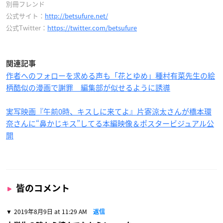
別冊フレンド
公式サイト：
http://betsufure.net/
公式Twitter：
https://twitter.com/betsufure
関連記事
作者へのフォローを求める声も「花とゆめ」種村有菜先生の絵
柄酷似の漫画で謝罪 編集部が似せるように誘導
実写映画『午前0時、キスしに来てよ』片寄涼太さんが橋本環
奈さんに“鼻かじキス”してる本編映像＆ポスタービジュアル公
開
皆のコメント
2019年8月9日 at 11:29 AM
返信