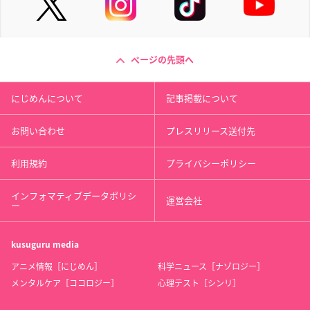
ページの先頭へ
にじめんについて
記事掲載について
お問い合わせ
プレスリリース送付先
利用規約
プライバシーポリシー
インフォマティブデータポリシ
運営会社
ー
kusuguru
media
アニメ情報［にじめん］
科学ニュース［ナゾロジー］
メンタルケア［ココロジー］
心理テスト［シンリ］