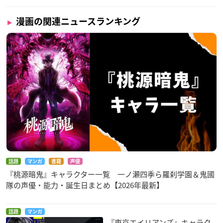
漫画の関連ニュースランキング
話題
マンガ
書籍
声優
『桃源暗鬼』キャラクター一覧 一ノ瀬四季ら羅刹学園＆鬼國
隊の声優・能力・誕生日まとめ【2026年最新】
話題
マンガ
『東京エイリアンズ』キャラク