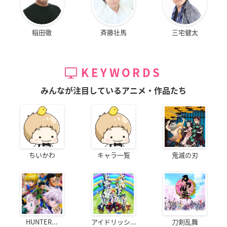
稲田徹
斉藤壮馬
三宅健太
KEYWORDS
みんなが注目しているアニメ・作品たち
ちいかわ
キャラ一覧
鬼滅の刃
HUNTER...
アイドリッシ...
刀剣乱舞