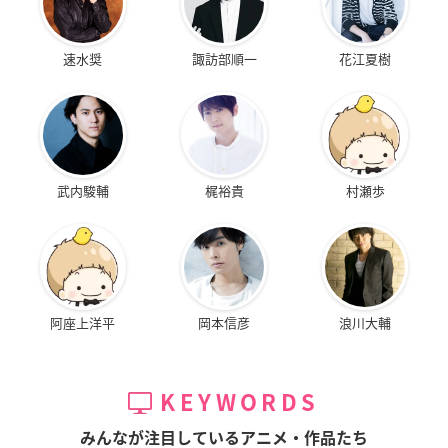
速水奨
諏訪部順一
花江夏樹
武内駿輔
梶裕貴
村瀬歩
阿座上洋平
岡本信彦
浪川大輔
KEYWORDS
みんなが注目しているアニメ・作品たち