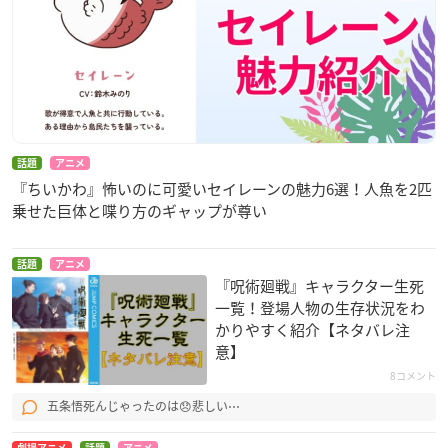
話題
アニメ
『ちいかわ』怖いのに可愛いセイレーンの魅力6選！人魚を2匹
乗せた巨体と喋り方のギャップが尊い
話題
アニメ
『呪術廻戦』キャラクター生死
一覧！登場人物の生存状況をわ
かりやすく紹介【ネタバレ注
意】
8コメント
五条悟死んじゃったのは😞悲しい⋯
劇場アニメ
話題
アニメ