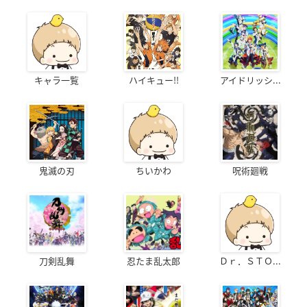
キャラ一覧
ハイキュー!!
アイドリッシ...
鬼滅の刃
ちいかわ
呪術廻戦
刀剣乱舞
忍たま乱太郎
Ｄｒ．ＳＴＯ...