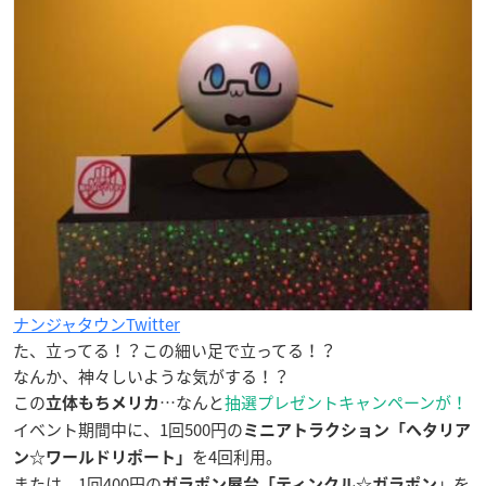
ナンジャタウンTwitter
た、立ってる！？この細い足で立ってる！？
なんか、神々しいような気がする！？
この
…なんと
抽選プレゼントキャンペーンが！
立体もちメリカ
イベント期間中に、1回500円の
ミニアトラクション「ヘタリア
を4回利用。
ン☆ワールドリポート」
または、1回400円の
」を
ガラポン屋台「ティンクル☆ガラポン