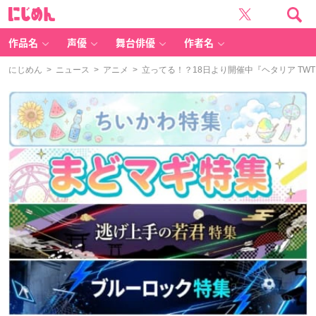
に
じ
め
ん
作品名
声優
舞台俳優
作者名
にじめん
>
ニュース
>
アニメ
> 立ってる！？18日より開催中『ヘタリア TW