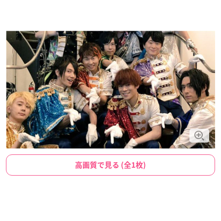
高画質で見る (全1枚)