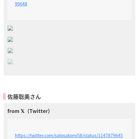
99648
佐藤聡美さん
https://twitter.com/satosatomi58/status/1147879645