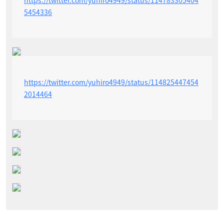
5454336
https://twitter.com/yuhiro4949/status/114825447454
2014464