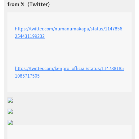
https://twitter.com/numanumakapa/status/1147856
254431199232
https://twitter.com/kenpro_official/status/114788185
1085717505