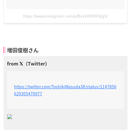
https://www.instagram.com/p/BzsVWK9FMgS/
増田俊樹さん
https://twitter.com/ToshikiMasuda38/status/1147856
629305470977