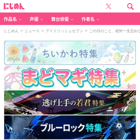
に
じ
め
ん
作品名
声優
舞台俳優
作者名
にじめん
>
ニュース
>
アイドリッシュセブン
> この日のこと、絶対一生忘れな