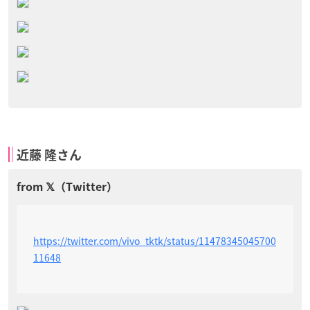
近藤 隆さん
https://twitter.com/vivo_tktk/status/11478345045700
11648