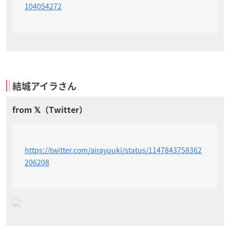
104054272
結城アイラさん
https://twitter.com/airayuuki/status/1147843758362
206208