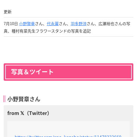
更新
7月10日
小野賢章
さん、
代永翼
さん、
羽多野渉
さん、広瀬裕也さんの写
真、種村有菜先生フラワースタンドの写真を追記
写真＆ツイート
小野賢章さん
https://twitter.com/ono_kensho/status/11478322660