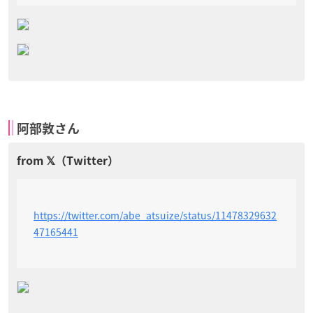
阿部敦さん
https://twitter.com/abe_atsuize/status/11478329632
47165441