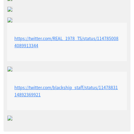
https://twitter.com/REAL_1978_TS/status/114785008
4089913344
https://twitter.com/blackship_staff/status/11478831
14892369921