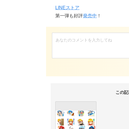
LINEストア
第一弾も好評
発売中
！
この記