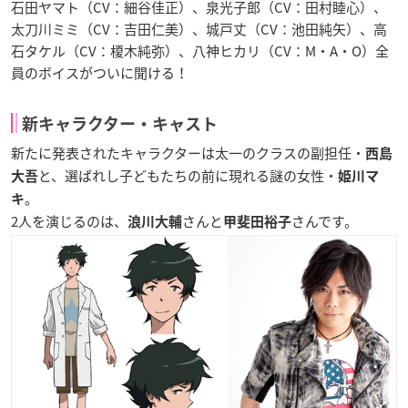
石田ヤマト（CV：細谷佳正）、泉光子郎（CV：田村睦心）、
太刀川ミミ（CV：吉田仁美）、城戸丈（CV：池田純矢）、高
石タケル（CV：榎木純弥）、八神ヒカリ（CV：M・A・O）全
員のボイスがついに聞ける！
新キャラクター・キャスト
新たに発表されたキャラクターは太一のクラスの副担任・
西島
と、選ばれし子どもたちの前に現れる謎の女性・
大吾
姫川マ
。
キ
2人を演じるのは、
さんと
さんです。
浪川大輔
甲斐田裕子