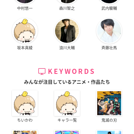
中村悠一
森川智之
武内駿輔
坂本真綾
浪川大輔
斉藤壮馬
KEYWORDS
みんなが注目しているアニメ・作品たち
ちいかわ
キャラ一覧
鬼滅の刃