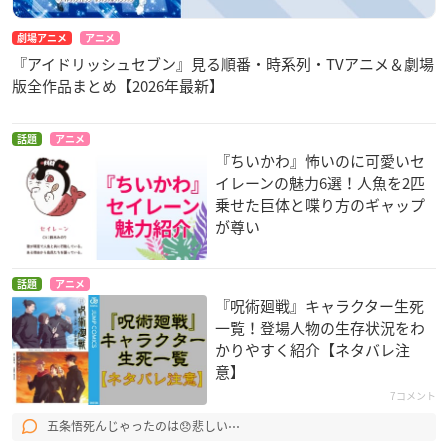
劇場アニメ
アニメ
『アイドリッシュセブン』見る順番・時系列・TVアニメ＆劇場
版全作品まとめ【2026年最新】
話題
アニメ
『ちいかわ』怖いのに可愛いセ
イレーンの魅力6選！人魚を2匹
乗せた巨体と喋り方のギャップ
が尊い
話題
アニメ
『呪術廻戦』キャラクター生死
一覧！登場人物の生存状況をわ
かりやすく紹介【ネタバレ注
意】
7コメント
五条悟死んじゃったのは😞悲しい⋯