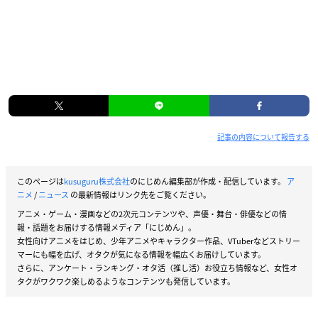
記事の内容について報告する
このページは
kusuguru株式会社
のにじめん編集部が作成・配信しています。
ア
ニメ
/
ニュース
の最新情報はリンク先をご覧ください。
アニメ・ゲーム・漫画などの2次元コンテンツや、声優・舞台・俳優などの情
報・話題をお届けする情報メディア「にじめん」。
女性向けアニメをはじめ、少年アニメやキャラクター作品、VTuberなどストリー
マーにも幅を広げ、オタクが気になる情報を幅広くお届けしています。
さらに、アンケート・ランキング・オタ活（推し活）お役立ち情報など、女性オ
タクがワクワク楽しめるようなコンテンツも発信しています。