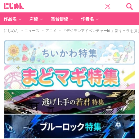
に
じ
め
ん
作品名
声優
舞台俳優
作者名
にじめん
>
ニュース
>
アニメ
> 『デジモンアドベンチャーtri.』新キャラ