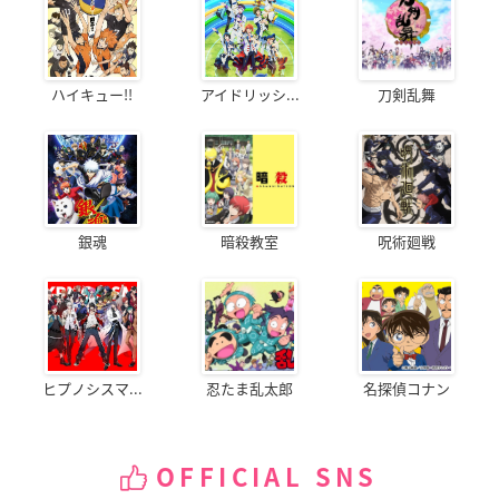
ハイキュー!!
アイドリッシ...
刀剣乱舞
銀魂
暗殺教室
呪術廻戦
ヒプノシスマ...
忍たま乱太郎
名探偵コナン
OFFICIAL SNS