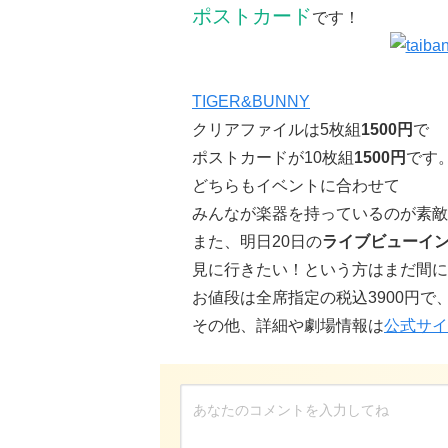
ポストカード
です！
TIGER&BUNNY
クリアファイルは5枚組
1500円
で
ポストカードが10枚組
1500円
です
どちらもイベントに合わせて
みんなが楽器を持っているのが素敵
また、明日20日の
ライブビューイ
見に行きたい！という方はまだ間に
お値段は全席指定の税込3900円で
その他、詳細や劇場情報は
公式サイ