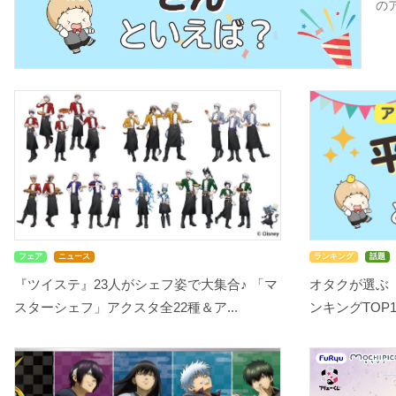
の
フェア
ニュース
ランキング
話題
『ツイステ』23人がシェフ姿で大集合♪ 「マ
オタクが選ぶ
スターシェフ」アクスタ全22種＆ア...
ンキングTOP10