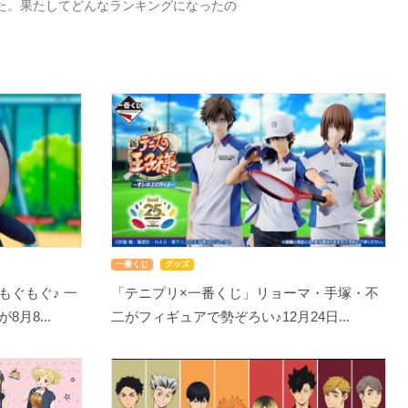
した。果たしてどんなランキングになったの
一番くじ
グッズ
もぐもぐ♪ 一
「テニプリ×一番くじ」リョーマ・手塚・不
月8...
二がフィギュアで勢ぞろい♪12月24日...