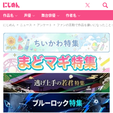
に
じ
め
ん
作品名
声優
舞台俳優
作者名
にじめん
>
ニュース
>
アンケート
> ファンの言動で作品を嫌いになったこと