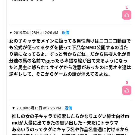
1
2019年4月28日 at 2:26 AM
返信
女の子キャラをメインに扱ってる男性向けはニコニコ動画で
も公式が使ってるタグを使って下品なMMD公開するの当た
り前になってるよ、ずっと昔からだね。だから馬擬人化が自
分達の馬の名前でggったら卑猥な絵が出て来るようになっ
たと馬主に怒られてサイゲから注意があったのに男オタ達は
逆ギレして、そこからゲームの話が消えてるよね。
0
2019年5月15日 at 7:26 PM
返信
推しの女の子キャラで検索したらかなりエグい紳士向けm
mdが大量に出てきたの思い出した…未だにトラウマ
ああいうのってタグにキャラ名や作品名普通に付けるから