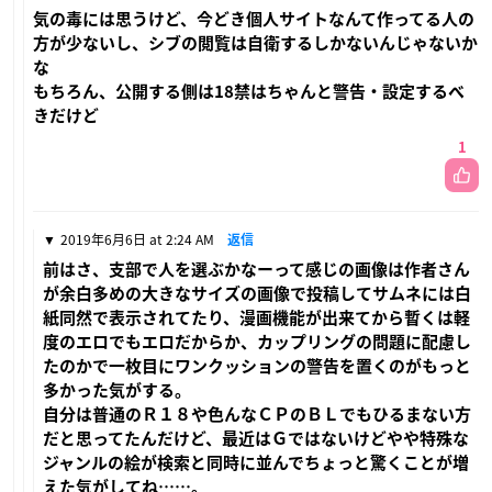
気の毒には思うけど、今どき個人サイトなんて作ってる人の
方が少ないし、シブの閲覧は自衛するしかないんじゃないか
な
もちろん、公開する側は18禁はちゃんと警告・設定するべ
きだけど
1
2019年6月6日 at 2:24 AM
返信
前はさ、支部で人を選ぶかなーって感じの画像は作者さん
が余白多めの大きなサイズの画像で投稿してサムネには白
紙同然で表示されてたり、漫画機能が出来てから暫くは軽
度のエロでもエロだからか、カップリングの問題に配慮し
たのかで一枚目にワンクッションの警告を置くのがもっと
多かった気がする。
自分は普通のＲ１８や色んなＣＰのＢＬでもひるまない方
だと思ってたんだけど、最近はＧではないけどやや特殊な
ジャンルの絵が検索と同時に並んでちょっと驚くことが増
えた気がしてね……。