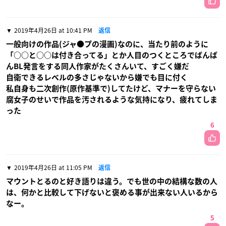
2019年4月26日 at 10:41 PM
返信
一般向けの作品(ジャ●プの漫画)なのに、当たり前のように
「○○と○○は付き合ってる」とか人目のつくところでばんば
んBL発言をする同人作家がたくさんいて、すごく嫌だ
自衛できるレベルの多さじゃないから嫌でも目に付く
私自身も二次創作(原作基準で)してたけど、マナーを守らない
腐女子のせいで作品を汚されるような気持になり、疲れてしま
った
6
2019年4月26日 at 11:05 PM
返信
マウントとるのと好き語りは違う。でも世の中の結構な数の人
は、何かと比較して下げないと褒める事が出来ない人いるから
なー。
5