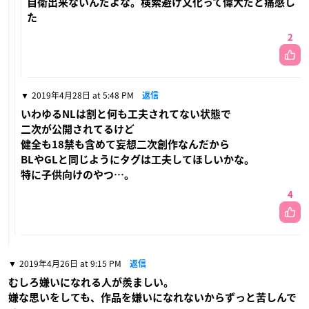
自衛出来ないんだよな。検索避け文化って偉大だと痛感し
た
2
2019年4月28日 at 5:48 PM
返信
いわゆるNLは割と何も工夫されてない状態で
二次が公開されてるけど
健全も18禁も含めて妄想二次創作なんだから
BLやGLと同じようにタグは工夫してほしいかな。
特に子供向けのやつ…。
4
2019年4月26日 at 9:15 PM
返信
むしろ嫌いになれる人が羨ましい。
嫌な思いをしても、作品を嫌いになれないからずっと苦しんで