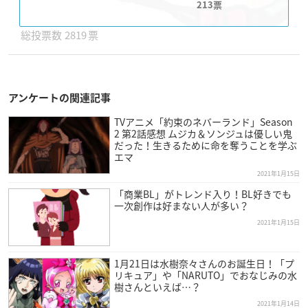
213
2819
アンケートの関連記事
TVアニメ「約束のネバーランド」Season
2 第2話感想 ムジカ＆ソンジュは優しい鬼
だった！生きるために命を奪うことを学ぶ
エマ
2021年1月15日
「商業BL」がトレンド入り！BL好きでも
一次創作は好まない人が多い？
2021年1月15日
1月21日は水樹奈々さんのお誕生日！「プ
リキュア」や「NARUTO」でおなじみの水
樹さんといえば…？
2021年1月14日