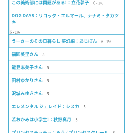
6
この美術部には問題がある!：立花夢子
1%
DOG DAYS：リコッタ・エルマール、ナナミ・タカツ
キ
6
1%
6
うーさーのその日暮らし 夢幻編：あじぽん
1%
5
福圓美里さん
5
能登麻美子さん
5
田村ゆかりさん
5
沢城みゆきさん
5
エレメンタル ジェレイド：シスカ
5
若おかみは小学生!：秋野真月
5
プリンセスチュチュ：るう / プリンセスクレール