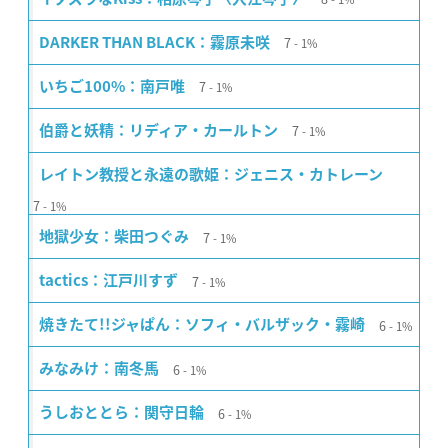
7
DARKER THAN BLACK：霧原未咲
1%
7
いちご100%：南戸唯
1%
7
伯爵と妖精：リディア・カールトン
1%
レイトン教授と永遠の歌姫：ジェニス・カトレーン
7
1%
7
地獄少女：柴田つぐみ
1%
7
tactics：江戸川すず
1%
6
焼きたて!!ジャぱん：ソフィ・バルザック・霧崎
1%
6
みなみけ：南冬馬
1%
6
うしおととら：関守日輪
1%