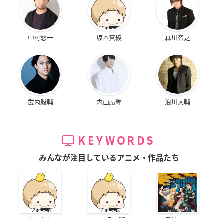
中村悠一
坂本真綾
森川智之
武内駿輔
内山昂輝
浪川大輔
KEYWORDS
みんなが注目しているアニメ・作品たち