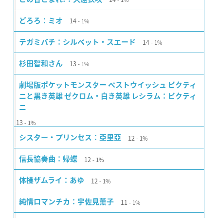
14
どろろ：ミオ
1%
14
テガミバチ：シルベット・スエード
1%
13
杉田智和さん
1%
劇場版ポケットモンスター ベストウイッシュ ビクティ
ニと黒き英雄 ゼクロム・白き英雄 レシラム：ビクティ
ニ
13
1%
12
シスター・プリンセス：亞里亞
1%
12
信長協奏曲：帰蝶
1%
12
体操ザムライ：あゆ
1%
11
純情ロマンチカ：宇佐見薫子
1%