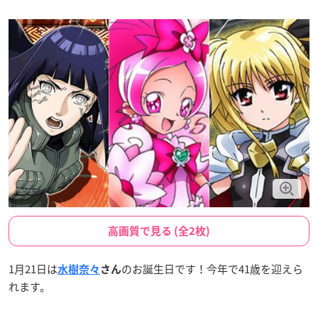
高画質で見る (全2枚)
1月21日は
のお誕生日です！今年で41歳を迎えら
水樹奈々
さん
れます。