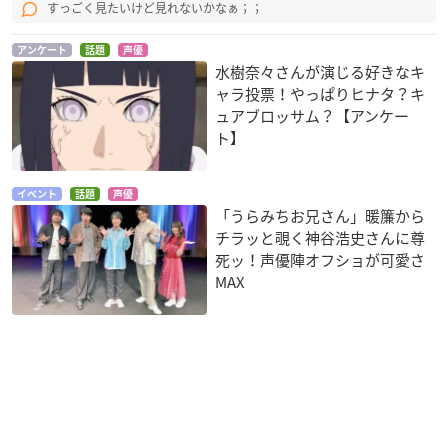
すっごく見たいけど見れないかなぁ；；
アンケート
話題
声優
水樹奈々さんが演じる好きなキ
ャラ投票！やっぱりヒナタ？キ
ュアブロッサム？【アンケー
ト】
イベント
話題
声優
「うらみちお兄さん」暖簾から
チラッと覗く神谷浩史さんに尊
死ッ！声優陣オフショが可愛さ
MAX