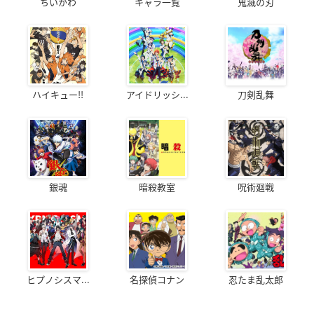
ちいかわ
キャラ一覧
鬼滅の刃
ハイキュー!!
アイドリッシ...
刀剣乱舞
銀魂
暗殺教室
呪術廻戦
ヒプノシスマ...
名探偵コナン
忍たま乱太郎