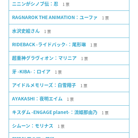
1
票
ニニンがシノブ伝：忍
1
票
RAGNAROK THE ANIMATION：ユーファ
1
票
水沢史絵さん
1
票
RIDEBACK -ライドバック-：尾形琳
1
票
超重神グラヴィオン：マリニア
1
票
牙 -KIBA-：ロイア
1
票
アイドルメモリーズ：白雪翔子
1
票
AYAKASHI：夜明エイム
1
票
キスダム -ENGAGE planet-：流姫那由乃
1
票
シムーン：モリナス