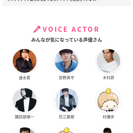
VOICE ACTOR
みんなが気になっている声優さん
速水奨
宮野真守
木村昴
諏訪部順一
花江夏樹
村瀬歩