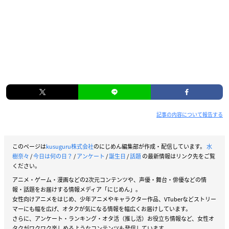
記事の内容について報告する
このページは
kusuguru株式会社
のにじめん編集部が作成・配信しています。
水
樹奈々
/
今日は何の日？
/
アンケート
/
誕生日
/
話題
の最新情報はリンク先をご覧
ください。
アニメ・ゲーム・漫画などの2次元コンテンツや、声優・舞台・俳優などの情
報・話題をお届けする情報メディア「にじめん」。
女性向けアニメをはじめ、少年アニメやキャラクター作品、VTuberなどストリー
マーにも幅を広げ、オタクが気になる情報を幅広くお届けしています。
さらに、アンケート・ランキング・オタ活（推し活）お役立ち情報など、女性オ
タクがワクワク楽しめるようなコンテンツも発信しています。