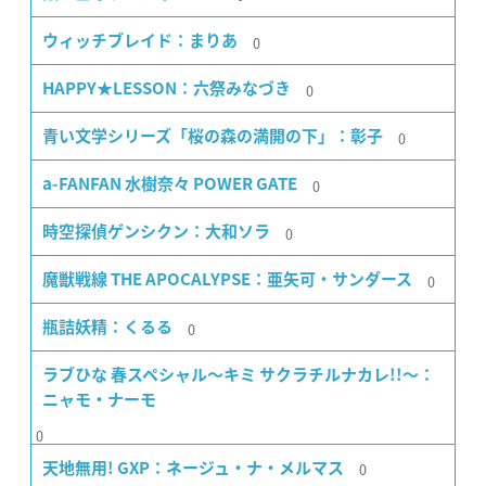
0
ウィッチブレイド：まりあ
0
HAPPY★LESSON：六祭みなづき
0
青い文学シリーズ「桜の森の満開の下」：彰子
0
a-FANFAN 水樹奈々 POWER GATE
0
時空探偵ゲンシクン：大和ソラ
0
魔獣戦線 THE APOCALYPSE：亜矢可・サンダース
0
瓶詰妖精：くるる
ラブひな 春スペシャル〜キミ サクラチルナカレ!!〜：
ニャモ・ナーモ
0
0
天地無用! GXP：ネージュ・ナ・メルマス