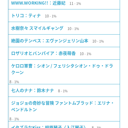
11
WWW.WORKING!!：近藤妃
1%
10
トリコ：ティナ
1%
10
水樹奈々 スマイルギャング
1%
10
絶園のテンペス：エヴァンジェリン山本
1%
10
ロザリオとバンパイア：赤夜萌香
1%
ケロロ軍曹：シオン / フェリシタシオン・ドゥ・ドラ
クーン
8
1%
8
七人のナナ：鈴木ナナ
1%
ジョジョの奇妙な冒険 ファントムブラッド：エリナ・
ペンドルトン
8
1%
8
イタズラなKiss：相原琴子〈入江琴子〉
1%