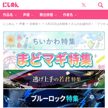
に
じ
め
ん
作品名
声優
舞台俳優
作者名
にじめん
>
声優
>
水樹奈々
> 1月21日は水樹奈々さんのお誕生日！「プリキ