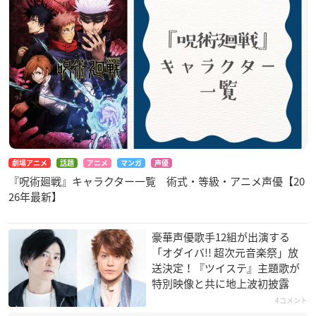
劇場アニメ
話題
アニメ
マンガ
声優
『呪術廻戦』キャラクター一覧 術式・等級・アニメ声優【20
26年最新】
豪華声優歌手12組が出演する
「オダイバ!! 超次元音楽祭」放
送決定！『ツイステ』主題歌が
特別映像と共に地上波初披露
4コメント