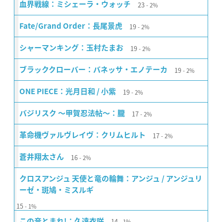
23
血界戦線：ミシェーラ・ウォッチ
2%
19
Fate/Grand Order：長尾景虎
2%
19
シャーマンキング：玉村たまお
2%
19
ブラッククローバー：バネッサ・エノテーカ
2%
19
ONE PIECE：光月日和 / 小紫
2%
17
バジリスク 〜甲賀忍法帖〜：朧
2%
17
革命機ヴァルヴレイヴ：クリムヒルト
2%
16
蒼井翔太さん
2%
クロスアンジュ 天使と竜の輪舞：アンジュ / アンジュリ
ーゼ・斑鳩・ミスルギ
15
1%
14
この音とまれ!：久遠衣咲
1%