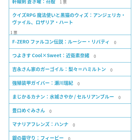
1
票
軒轅剣 蒼き曜：苻殷
クイズRPG 魔法使いと黒猫のウィズ：アンジェリカ・
ヴァイル、ロザリア・ハート
1
票
0
F-ZERO ファルコン伝説：ルーシー・リバティ
0
つよきす Cool×Sweet：近衛素奈緒
0
吉永さん家のガーゴイル：梨々＝ハミルトン
0
強殖装甲ガイバー：瀬川瑞紀
0
まじかるカナン：水城さやか / セルリアンブルー
0
豊口めぐみさん
0
マナリアフレンズ：ハンナ
0
銀の墓守り：フィービー