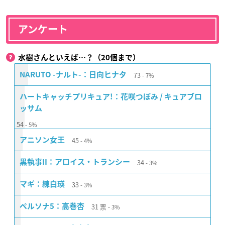
アンケート
水樹さんといえば…？（20個まで）
73
NARUTO -ナルト-：日向ヒナタ
7%
ハートキャッチプリキュア!：花咲つぼみ / キュアブロ
ッサム
54
5%
45
アニソン女王
4%
34
黒執事II：アロイス・トランシー
3%
33
マギ：練白瑛
3%
31
票
ペルソナ5：高巻杏
3%