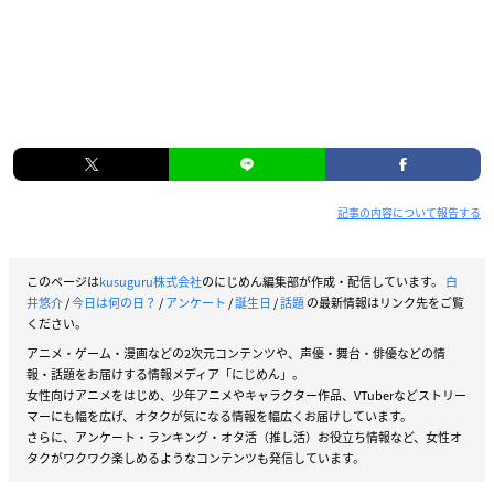
記事の内容について報告する
このページは
kusuguru株式会社
のにじめん編集部が作成・配信しています。
白
井悠介
/
今日は何の日？
/
アンケート
/
誕生日
/
話題
の最新情報はリンク先をご覧
ください。
アニメ・ゲーム・漫画などの2次元コンテンツや、声優・舞台・俳優などの情
報・話題をお届けする情報メディア「にじめん」。
女性向けアニメをはじめ、少年アニメやキャラクター作品、VTuberなどストリー
マーにも幅を広げ、オタクが気になる情報を幅広くお届けしています。
さらに、アンケート・ランキング・オタ活（推し活）お役立ち情報など、女性オ
タクがワクワク楽しめるようなコンテンツも発信しています。