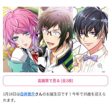
高画質で見る (全2枚)
1月18日は
のお誕生日です！今年で35歳を迎えら
白井悠介
さん
れます。