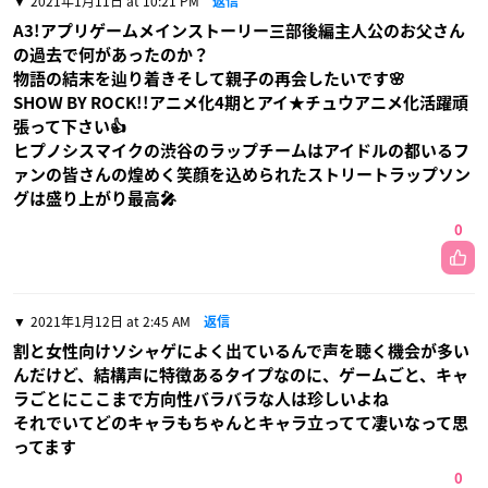
2021年1月11日 at 10:21 PM
返信
A3!アプリゲームメインストーリー三部後編主人公のお父さん
の過去で何があったのか？
物語の結末を辿り着きそして親子の再会したいです🌸
SHOW BY ROCK!!アニメ化4期とアイ★チュウアニメ化活躍頑
張って下さい👍
ヒプノシスマイクの渋谷のラップチームはアイドルの都いるフ
ァンの皆さんの煌めく笑顔を込められたストリートラップソン
グは盛り上がり最高🎤
0
2021年1月12日 at 2:45 AM
返信
割と女性向けソシャゲによく出ているんで声を聴く機会が多い
んだけど、結構声に特徴あるタイプなのに、ゲームごと、キャ
ラごとにここまで方向性バラバラな人は珍しいよね
それでいてどのキャラもちゃんとキャラ立ってて凄いなって思
ってます
0