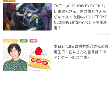
ニュース
TVアニメ『SHOW BY ROCK!! 』
伊東健人さん、白井悠介さんら
がキャストの劇中バンド“DOKO
NJOFINGER”SPイベント開催決
定！
1コメント
ランキング
話題
声優
本日1月18日は白井悠介さんのお
誕生日！白井さんと言えば？の
アンケート結果発表♪