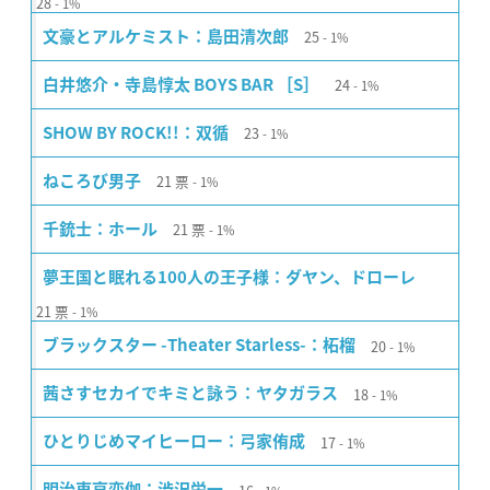
28
1%
25
文豪とアルケミスト：島田清次郎
1%
24
白井悠介・寺島惇太 BOYS BAR ［S］
1%
23
SHOW BY ROCK!!：双循
1%
21
票
ねころび男子
1%
21
票
千銃士：ホール
1%
夢王国と眠れる100人の王子様：ダヤン、ドローレ
21
票
1%
20
ブラックスター -Theater Starless-：柘榴
1%
18
茜さすセカイでキミと詠う：ヤタガラス
1%
17
ひとりじめマイヒーロー：弓家侑成
1%
明治東亰恋伽：渋沢栄一