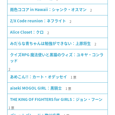
2
雨色ココア in Hawaii：シャンク・オスマン
2
Z/X Code reunion：ネフライト
2
Alice Closet：クロ
2
みだらな青ちゃんは勉強ができない：上原将生
クイズRPG 魔法使いと黒猫のウィズ：ユキヤ・コンラ
ッド
2
1
票
あめこん!!：カート・オデッセイ
1
票
aiseki MOGOL GIRL：黒騎士
THE KING OF FIGHTERS for GIRLS：ジョン・フーン
1
票