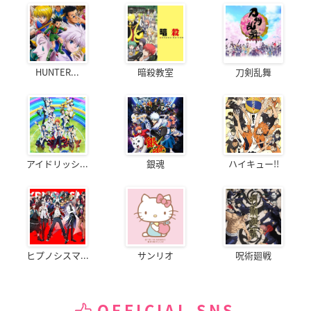
HUNTER...
暗殺教室
刀剣乱舞
アイドリッシ...
銀魂
ハイキュー!!
ヒプノシスマ...
サンリオ
呪術廻戦
OFFICIAL SNS