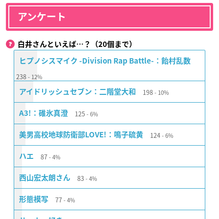
アンケート
白井さんといえば…？（20個まで）
ヒプノシスマイク -Division Rap Battle-：飴村乱数
238
12%
198
アイドリッシュセブン：二階堂大和
10%
125
A3!：碓氷真澄
6%
124
美男高校地球防衛部LOVE!：鳴子硫黄
6%
87
ハエ
4%
83
西山宏太朗さん
4%
77
形態模写
4%