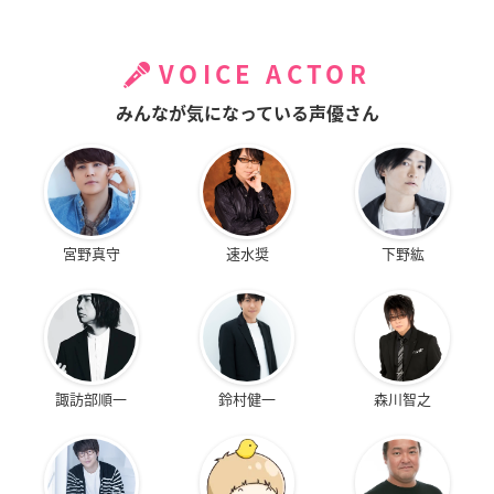
VOICE ACTOR
みんなが気になっている声優さん
宮野真守
速水奨
下野紘
諏訪部順一
鈴村健一
森川智之