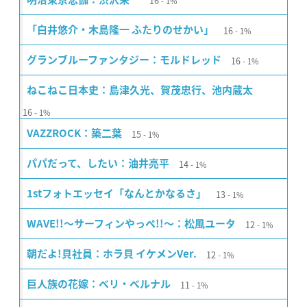
16
1%
16
「白井悠介・木島隆一 ふたりのせかい」
1%
16
グランブルーファンタジー：モルドレッド
1%
ねこねこ日本史：島津久光、賀茂忠行、池内蔵太
16
1%
15
VAZZROCK：築二葉
1%
14
パパだって、したい：油井亮平
1%
13
1stフォトエッセイ「なんとかなるさ」
1%
12
WAVE!!〜サーフィンやっぺ!!〜：松風ユータ
1%
12
朝だよ!貝社員：ホラ貝 イケメンVer.
1%
11
巨人族の花嫁：ベリ・ベルナル
1%