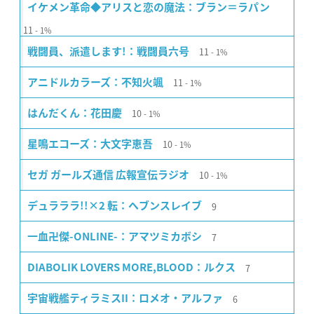
イケメン革命◆アリスと恋の魔法：ブラン＝ラパン
11
1%
11
戦闘員、派遣します!：戦闘員六号
1%
11
アニドルカラーズ：不知火颯
1%
10
はんだくん：花田慶
1%
10
星鳴エコーズ：大文字恵吾
1%
10
セガ ガールズ通信 広報宣伝ラジオ
1%
9
デュラララ!!×2 転：ヘブンスレイブ
7
一血卍傑-ONLINE-：アマツミカボシ
7
DIABOLIK LOVERS MORE,BLOOD：ルクス
6
宇宙戦艦ティラミスII：ロメオ・アルファ