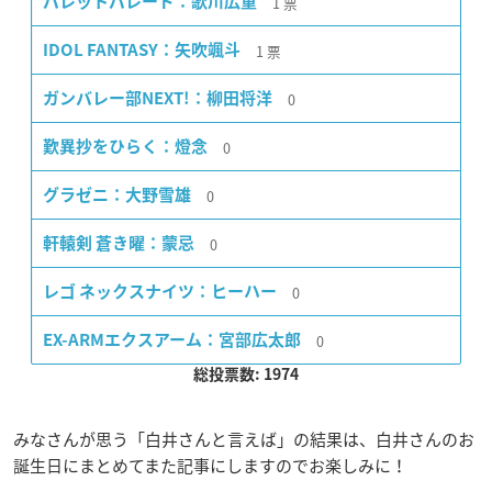
1
票
パレットパレード：歌川広重
1
票
IDOL FANTASY：矢吹颯斗
0
ガンバレー部NEXT!：柳田将洋
0
歎異抄をひらく：燈念
0
グラゼニ：大野雪雄
0
軒轅剣 蒼き曜：蒙忌
0
レゴ ネックスナイツ：ヒーハー
0
EX-ARMエクスアーム：宮部広太郎
総投票数: 1974
みなさんが思う「白井さんと言えば」の結果は、白井さんのお
誕生日にまとめてまた記事にしますのでお楽しみに！