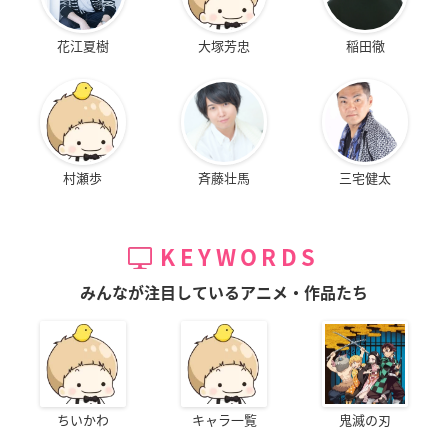
花江夏樹
大塚芳忠
稲田徹
村瀬歩
斉藤壮馬
三宅健太
KEYWORDS
みんなが注目しているアニメ・作品たち
ちいかわ
キャラ一覧
鬼滅の刃