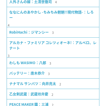
4
人外さんの嫁：土清世徹司
ななにんのあやかし -ちみちみ魍魎!!現代物語-：しろ
ー
4
3
RobiHachi：ジマンシー
アルカナ・ファミリア コレツィオーネ!：アルベロ、レ
ナート
3
3
わしも WASIMO：八郎
3
バッテリー：唐木恭介
2
ナナマル サンバツ：向井亮太
2
乙女剣武蔵：武蔵坊弁慶
2
PEACE MAKER 鐵：三浦