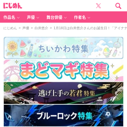
に
じ
め
ん
作品名
声優
舞台俳優
作者名
にじめん
>
声優
>
白井悠介
> 1月18日は白井悠介さんのお誕生日！「アイ