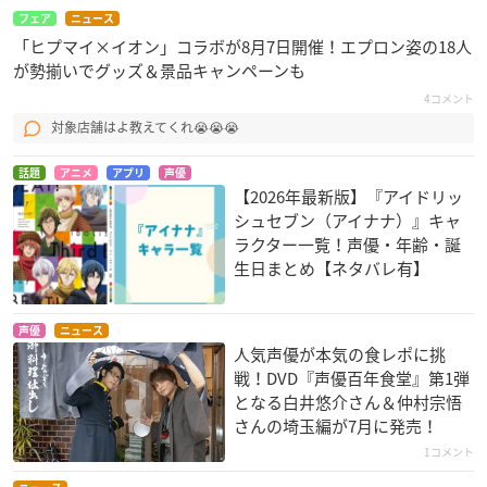
フェア
ニュース
「ヒプマイ×イオン」コラボが8月7日開催！エプロン姿の18人
が勢揃いでグッズ＆景品キャンペーンも
4コメント
対象店舗はよ教えてくれ😭😭😭
話題
アニメ
アプリ
声優
【2026年最新版】『アイドリッ
シュセブン（アイナナ）』キャ
ラクター一覧！声優・年齢・誕
生日まとめ【ネタバレ有】
声優
ニュース
人気声優が本気の食レポに挑
戦！DVD『声優百年食堂』第1弾
となる白井悠介さん＆仲村宗悟
さんの埼玉編が7月に発売！
1コメント