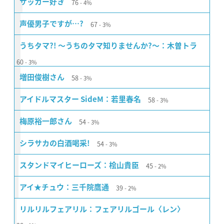
76
サッカー好き
4%
67
声優男子ですが…?
3%
うちタマ?! 〜うちのタマ知りませんか?〜：木曽トラ
60
3%
58
増田俊樹さん
3%
58
アイドルマスター SideM：若里春名
3%
54
梅原裕一郎さん
3%
54
シラサカの白酒喝采!
3%
45
スタンドマイヒーローズ：桧山貴臣
2%
39
アイ★チュウ：三千院鷹通
2%
リルリルフェアリル：フェアリルゴール〈レン〉