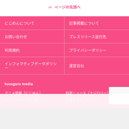
ページの先頭へ
にじめんについて
記事掲載について
お問い合わせ
プレスリリース送付先
利用規約
プライバシーポリシー
インフォマティブデータポリシ
運営会社
ー
kusuguru
media
アニメ情報［にじめん］
科学ニュース［ナゾロジー］
メンタルケア［ココロジー］
心理テスト［シンリ］
Copyright 2013 nijimen.