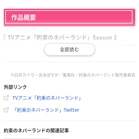
作品概要
TVアニメ「約束のネバーランド」Season 2
【放送情報】
フジテレビ・岩手めんこいテレビ・さ
くらんぼテレビジョン・福島テレビ・
テレビ西日本・サガテレビ：1月7日よ
©白井カイウ・出水ぽすか／集英社・約束のネバーランド製作委員会
り毎週木曜25:25～
関西テレビ：1月7日より毎週木曜26:5
外部リンク
5～
TVアニメ「約束のネバーランド」
東海テレビ：1月7日より毎週木曜26:4
7～
「約束のネバーランド」Twitter
秋田テレビ：1月7日より毎週木曜25:5
0～
仙台放送：1月7日より毎週木曜26:25～
約束のネバーランドの関連記事
新潟総合テレビ・テレビ熊本：1月7日より毎週木曜26:15～