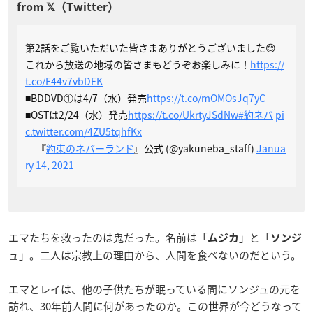
第2話をご覧いただいた皆さまありがとうございました😊
これから放送の地域の皆さまもどうぞお楽しみに！
https://
t.co/E44v7vbDEK
■BDDVD①は4/7（水）発売
https://t.co/mOMOsJq7yC
■OSTは2/24（水）発売
https://t.co/UkrtyJSdNw
#約ネバ
pi
c.twitter.com/4ZU5tqhfKx
— 『
約束のネバーランド
』公式 (@yakuneba_staff)
Janua
ry 14, 2021
エマたちを救ったのは鬼だった。名前は「
」と「
ムジカ
ソンジ
」。二人は宗教上の理由から、人間を食べないのだという。
ュ
エマとレイは、他の子供たちが眠っている間にソンジュの元を
訪れ、30年前人間に何があったのか。この世界が今どうなって