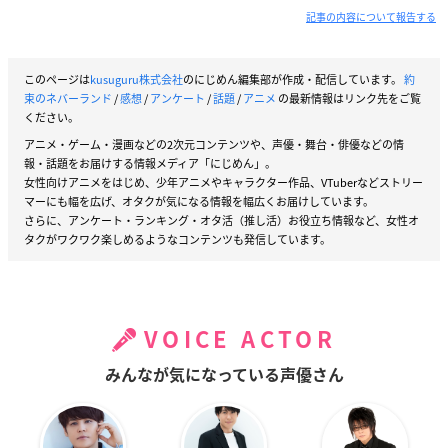
発売日：2021年8月4日(水)
記事の内容について報告する
このページは
kusuguru株式会社
のにじめん編集部が作成・配信しています。
約
束のネバーランド
/
感想
/
アンケート
/
話題
/
アニメ
の最新情報はリンク先をご覧
ください。
アニメ・ゲーム・漫画などの2次元コンテンツや、声優・舞台・俳優などの情
報・話題をお届けする情報メディア「にじめん」。
女性向けアニメをはじめ、少年アニメやキャラクター作品、VTuberなどストリー
マーにも幅を広げ、オタクが気になる情報を幅広くお届けしています。
さらに、アンケート・ランキング・オタ活（推し活）お役立ち情報など、女性オ
タクがワクワク楽しめるようなコンテンツも発信しています。
VOICE ACTOR
みんなが気になっている声優さん