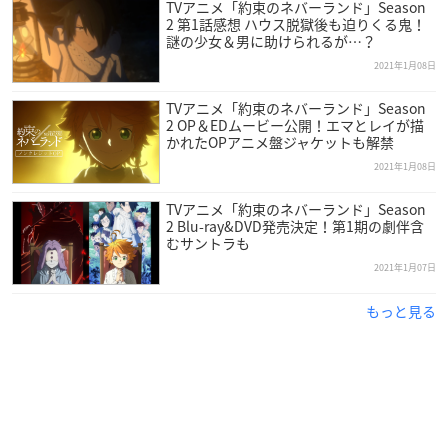
TVアニメ「約束のネバーランド」Season
テレビ静岡：1月7日より毎週木曜26:00～
2 第1話感想 ハウス脱獄後も迫りくる鬼！
テレビ新広島・テレビ熊本：1月7日より毎週木曜26:30～
謎の少女＆男に助けられるが…？
テレビ愛媛：1月7日より毎週木曜25:45～
2021年1月08日
長野放送：1月7日より毎週木曜25:30～
TVアニメ「約束のネバーランド」Season
高知さんさんテレビ：1月14日より毎週木曜24:55～
2 OP＆EDムービー公開！エマとレイが描
山陰中央テレビ：1月11日より毎週月曜（時間調整中）
かれたOPアニメ盤ジャケットも解禁
BSフジ：1月13日より毎週水曜24:30～
2021年1月08日
※放送日時は変更の可能性があります。
TVアニメ「約束のネバーランド」Season
2 Blu-ray&DVD発売決定！第1期の劇伴含
【配信情報】
むサントラも
Amazon Prime Video：1月6日(水)24:00～（第2話以降より毎話
2021年1月07日
フジテレビ放送開始1時間後より配信予定）
U-NEXT・GYAO!・FOD・バンダイチャンネル・ニコニコチャ
もっと見る
ンネル・ひかりTV・Video Market・JCOM:オンデマンド：1月8
日より毎週金曜12:00～
【スタッフ】
原作：白井カイウ・出水ぽすか（集英社 ジャンプコミックス