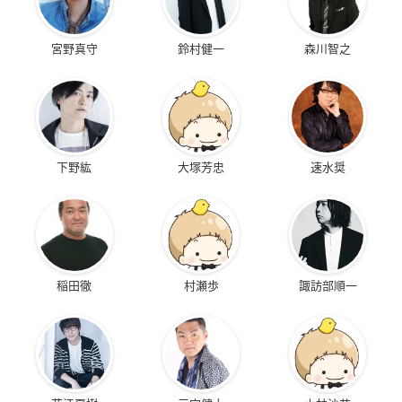
宮野真守
鈴村健一
森川智之
下野紘
大塚芳忠
速水奨
稲田徹
村瀬歩
諏訪部順一