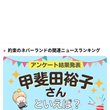
刊）
監督：神戸 守
シリーズ構成：大野敏哉・白井カイウ
キャラクターデザイン／総作画監督：嶋田和晃
プロップデザイン：板井寛樹
美術設定：池田繁美（アトリエ・ムサ）・大久保修一（アトリ
エ・ムサ）・友野加世子（アトリエ・ムサ）・乗末美穂（アト
リエ・ムサ）
美術監督：池田繁美（アトリエ・ムサ）・丸山由紀子（アトリ
約束のネバーランドの関連ニュースランキング
エ・ムサ）
色彩設計：横田明日香
撮影監督：塩川智幸（T2studio）
CG監督：神田瑞帆
編集：松原理恵（瀬山編集室）
音楽：小畑貴裕
音響監督：清水勝則
アニメーション制作：CloverWorks
【主題歌】