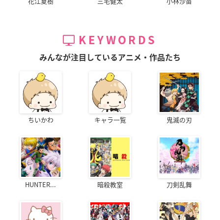
花江夏樹
三宅健太
小林沙苗
KEYWORDS
みんなが注目しているアニメ・作品たち
ちいかわ
キャラ一覧
鬼滅の刃
HUNTER...
暗殺教室
刀剣乱舞