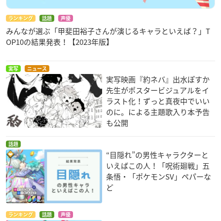
オープニングテーマ：秋山黄色「アイデンティティ」
エンディングテーマ：Myuk「魔法」
ランキング
話題
声優
みんなが選ぶ「甲斐田裕子さんが演じるキャラといえば？」T
【キャスト】
OP10の結果発表！【2023年版】
エマ：諸星すみれ
レイ：伊瀬茉莉也
実写
ニュース
ドン：植木慎英
実写映画『約ネバ』出水ぽすか
ギルダ：Lynn
先生がポスタービジュアルをイ
ナット：石上静香
ラスト化！ずっと真夜中でいい
アンナ：茅野愛衣
のに。による主題歌入り本予告
トーマ・ドミニク：日野まり
も公開
ラニオン：森 優子
アリシア・マルク：青山吉能
話題
“目隠れ”の男性キャラクターと
フィル・クリスティ：河野ひより
いえばこの人！「呪術廻戦」五
ロッシー：林 鼓子
条悟・「ポケモンSV」ペパーな
ジェミマ：久遠エリサ
ど
イベット：白城なお
ソンジュ：神尾晋一郎
ムジカ：種﨑敦美
ランキング
話題
声優