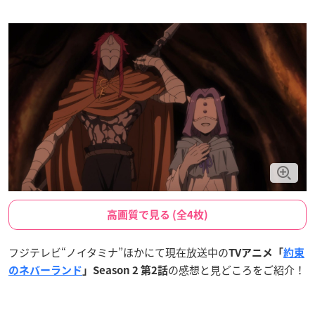
高画質で見る (全4枚)
フジテレビ“ノイタミナ”ほかにて現在放送中の
TVアニメ「
約束
の感想と見どころをご紹介！
のネバーランド
」Season 2 第2話