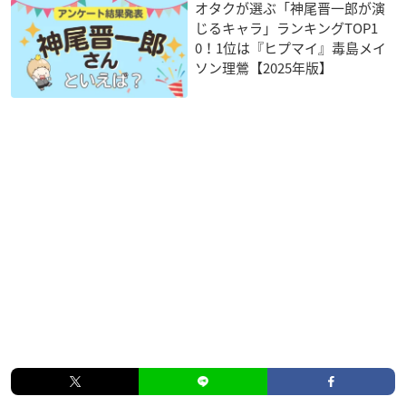
オタクが選ぶ「神尾晋一郎が演
※敬称略
じるキャラ」ランキングTOP1
0！1位は『ヒプマイ』毒島メイ
ソン理鶯【2025年版】
BD／DVD情報
【価格】
Blu-ray：9,800円（税抜）
DVD：8,800円（税抜）
▼ご予約・ご購入はこちらから
Blu-ray 1巻
／
DVD 1巻
発売日：2021年4月7日(水)
Blu-ray 2巻
／
DVD 2巻
発売日：2021年6月9日(水)
Blu-ray 3巻
／
DVD 3巻