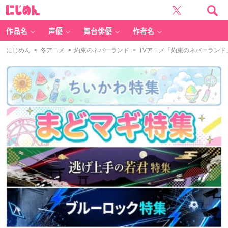
に
じ
め
ん
作品名
声優
舞台俳優
作者名
にじめん
>
冬アニメ
>
約束のネバーランド
> TVアニメ「約束のネバーランド