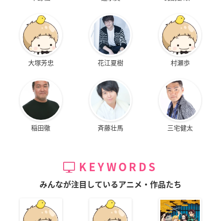
大塚芳忠
花江夏樹
村瀬歩
稲田徹
斉藤壮馬
三宅健太
KEYWORDS
みんなが注目しているアニメ・作品たち