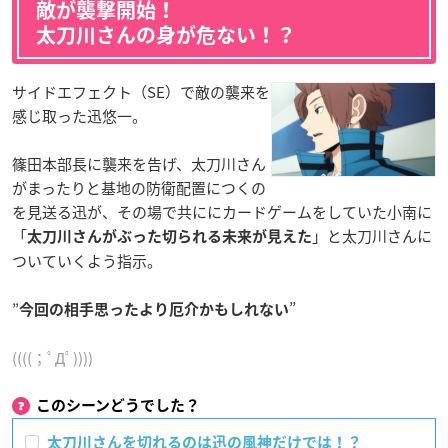
敵が襲撃開始！
太刀川さんの身が危ない！？
サイドエフェクト（SE）で敵の襲来を
感じ取った迅悠一。
篠田本部長に襲来を告げ、太刀川さん
がまったりと基地の防衛配置につくの
を見送る迅が、その場で共ににカードゲームをしていた小南に
「
」と太刀川さんに
太刀川さんがぶった切られる未来が見えた
ついていくよう指示。
”
”
今回の相手思ったより厄介かもしれない
((((；ﾟДﾟ))))
このシーンどうでした？
太刀川さんを切れるのは迅の風神だけでは！？