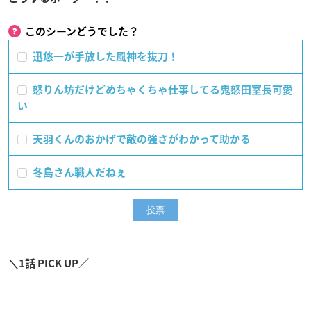
このシーンどうでした？
迅悠一が手放した風神を抜刀！
怒りん坊だけどめちゃくちゃ仕事してる鬼怒田室長可愛
い
天羽くんのおかげで敵の強さがわかって助かる
冬島さん職人だねぇ
＼1話 PICK UP／