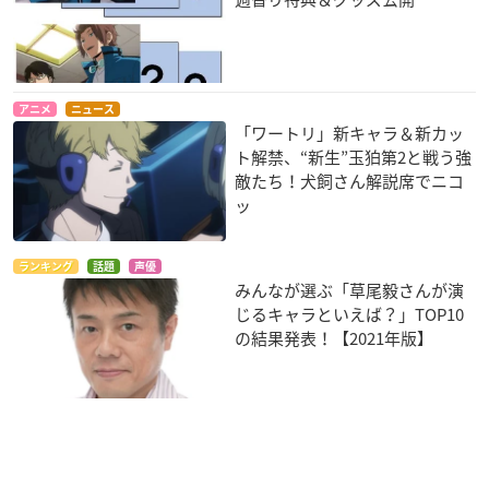
作品概要
アニメ
ニュース
「ワートリ」新キャラ＆新カッ
ト解禁、“新生”玉狛第2と戦う強
TVアニメ「ワールドトリガー」2ndシーズン
敵たち！犬飼さん解説席でニコ
【放送情報】
ッ
2021年1月9日(土)より毎週土曜25:30
～
ランキング
話題
声優
テレビ朝日系列「NUMAnimation」に
みんなが選ぶ「草尾毅さんが演
て放送
じるキャラといえば？」TOP10
の結果発表！【2021年版】
【スタッフ】
原作：葦原大介 「週刊少年ジャンプ」
「ジャンプスクエア」（集英社）連載
製作：東映アニメーション
【キャスト】