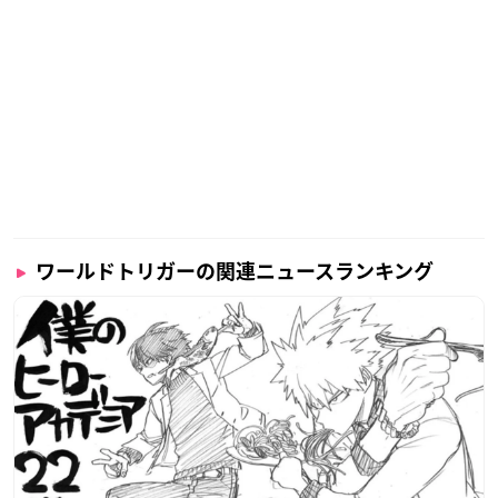
し、「本当にみんなが待ち望んで作った作品を、ついに今夜お
届けできるんだな！」と思うと、感無量です。
実はアフレコ収録の時に、みんなのキャラクターの声を聞い
て、実家にいるような安心感を覚えたんです。
２ndシーズン自体はそんな“ぬくぬく感”ではなく、“ピリピリ
感”から始まりますけど（笑）、久しぶりに「ワールドトリガ
ー」をご覧になる皆さんにはぜひ私たちと同じように、懐かし
さや「わぁ～、始まった！」という高揚感を感じていただけた
らいいな、と思います。
ワールドトリガーの関連ニュースランキング
また、今回初めて見る方もこれを機に原作や１stシーズンにも
触れていただき、２ndシーズンを応援していただきたいです。
皆さんにとって「ワールドトリガー」が、「これを楽しみに１
週間頑張る！」という作品になったら、すごくうれしいです！
三雲修役・梶貴さん