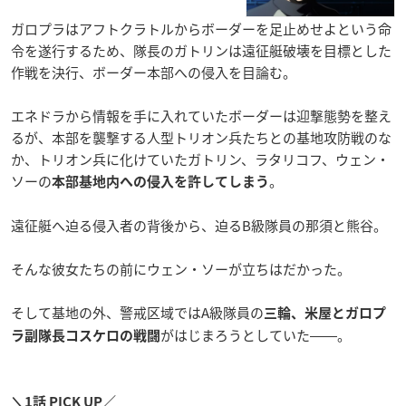
ガロプラはアフトクラトルからボーダーを足止めせよという命
令を遂行するため、隊長のガトリンは遠征艇破壊を目標とした
作戦を決行、ボーダー本部への侵入を目論む。
エネドラから情報を手に入れていたボーダーは迎撃態勢を整え
るが、本部を襲撃する人型トリオン兵たちとの基地攻防戦のな
か、トリオン兵に化けていたガトリン、ラタリコフ、ウェン・
ソーの
。
本部基地内への侵入を許してしまう
遠征艇へ迫る侵入者の背後から、迫るB級隊員の那須と熊谷。
そんな彼女たちの前にウェン・ソーが立ちはだかった。
そして基地の外、警戒区域ではA級隊員の
三輪、米屋とガロプ
がはじまろうとしていた――。
ラ副隊長コスケロの戦闘
＼1話 PICK UP／