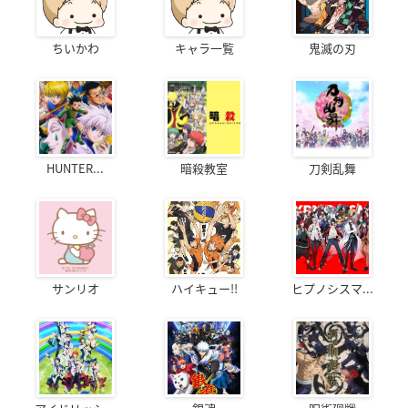
ちいかわ
キャラ一覧
鬼滅の刃
HUNTER...
暗殺教室
刀剣乱舞
サンリオ
ハイキュー!!
ヒプノシスマ...