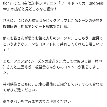
tion」にて現在放送中のTVアニメ「ワールドトリガー2nd Seas
on」の感想と見どころをご紹介！
さらに、にじめん編集部がピックアップした
の感想を
名シーン
でご用意。
複数回答可能なアンケート形式
他にも皆さんが思う
や、ここ
お気に入りのシーン
もう一度見て
というようなシーンもコメントにて共有してくれたら嬉しいで
す！
また、アニメ2ndシーズンの放送を記念して空閑遊真役・村中
知さんと三雲修役・梶裕貴さんからのコメントが到着しまし
た。
特別映像とともに、記事の最後にご紹介していますので合わせ
てぜひご覧ください♪
※ネタバレを含みますのでご注意ください