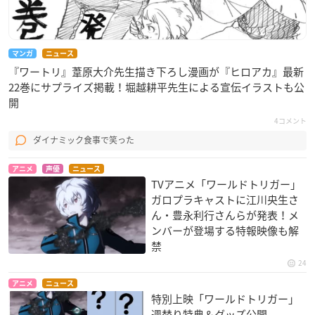
２ndシーズンは、前作を超えるクオリティー！
先日「ジャンプフェスタ2020」で第１話Aパートを拝見しまし
マンガ
ニュース
たが、まるで原作から飛び出てきたような映像と演出で感動し
『ワートリ』葦原大介先生描き下ろし漫画が『ヒロアカ』最新
ました。
22巻にサプライズ掲載！堀越耕平先生による宣伝イラストも公
開
また、オンラインでの開催だったにもかかわらず、「ワート
リ」ファンの皆さんの作品愛を非常に強く感じましたね。
4コメント
再び「ワートリ」アニメの新作をテレビで観られる日が来るな
ダイナミック食事で笑った
んて…
こんなに嬉しく、ありがたいことはありません！
アニメ
声優
ニュース
TVアニメ「ワールドトリガー」
ガロプラキャストに江川央生さ
１stシーズンの時からめちゃくちゃ面白い作品ではあります
ん・豊永利行さんらが発表！メ
が…
ンバーが登場する特報映像も解
２ndシーズンは、その面白さにさらに磨きがかかっておりま
禁
す！
24
アニメ
ニュース
満足していただけること間違いなしですので、ぜひ毎週欠かさ
特別上映「ワールドトリガー」
ずご覧ください。よろしくお願いします！
週替り特典＆グッズ公開