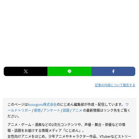
空閑遊真：村中知
三雲修：梶裕貴
雨取千佳：田村奈央
迅悠一：中村悠一
ヒュース：島﨑信長 ほか
※敬称略
記事の内容について報告する
このページは
kusuguru株式会社
のにじめん編集部が作成・配信しています。
ワ
ールドトリガー
/
感想
/
アンケート
/
話題
/
アニメ
の最新情報はリンク先をご覧く
ださい。
アニメ・ゲーム・漫画などの2次元コンテンツや、声優・舞台・俳優などの情
報・話題をお届けする情報メディア「にじめん」。
女性向けアニメをはじめ、少年アニメやキャラクター作品、VTuberなどストリー