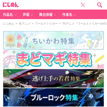
に
じ
め
ん
作品名
声優
舞台俳優
作者名
にじめん
>
冬アニメ
>
ワールドトリガー
> TVアニメ「ワールドトリガー2n