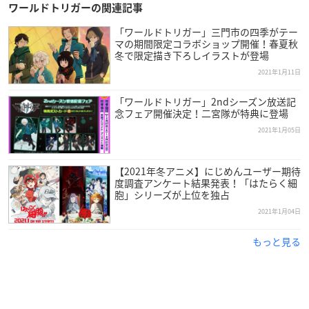
ワールドトリガーの関連記事
あれ？2ndシーズンにはないのかな？って思ったファンの皆さ
「ワールドトリガー」三門市の四季がテー
マの期間限定コラボショップ開催！春夏秋
んも安心してください。
冬で限定描き下ろしイラストが登場
2021年1月11日
2話以降、みんな大好きあのフォルムのミニキャラが登場しま
すのでお楽しみに♪
「ワールドトリガー」2ndシーズン放送記
念フェア開催決定！二宮隊が特典に登場
2021年1月05日
最新キャストコメント到着
【2021年冬アニメ】にじめんユーザー期待
度調査アンケート結果発表！「はたらく細
胞」シリーズが上位を独占
空閑遊真役・村中知さん
2021年1月04日
永富大地プロデューサーのインタビュー記事を拝読したら、
もっと見る
「今までの東映アニメ作品の中で一番を目指さないと勝てな
い！」とおっしゃっていて、私も「超熱い！ 勝つ気でいる！
よし！」と気合が入りました。
アフレコ現場でも毎回、キャストやスタッフの熱意を感じます