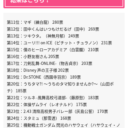
結果はこちら！
第11位：マギ（練白龍） 280票
第12位：田中くんはいつもけだるげ（田中） 269票
第13位：ツキウタ。（神無月郁） 249票
第14位：ユーリ!!! on ICE（ピチット・チュラノン） 231票
第15位：僕のヒーローアカデミア（白雲朧） 210票
第16位：小野友樹さん 205票
第17位：刀剣乱舞-ONLINE-（物吉貞宗） 203票
第18位：Disney 声の王子様 202票
第19位：Dr.STONE（西園寺羽京） 189票
第20位：うちタマ?! 〜うちのタマ知りませんか?〜（山田ポ
チ） 185票
第21位：ツルネ -風舞高校弓道部-（藤原愁） 183票
第22位：体操ザムライ（レオナルド） 175票
第23位：2.43 清陰高校男子バレー部（灰島公誓） 170票
第24位：スタミュ（那雪透） 168票
第25位：機動戦士ガンダム 閃光のハサウェイ（ハサウェイ・ノ