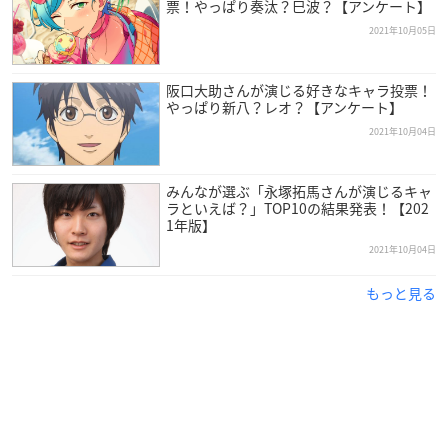
票！やっぱり奏汰？巳波？【アンケート】
2021年10月05日
阪口大助さんが演じる好きなキャラ投票！
やっぱり新八？レオ？【アンケート】
2021年10月04日
小野さんは福岡県出身で現在アニモプロデュースに所属してお
り、今年で32歳を迎えます。
みんなが選ぶ「永塚拓馬さんが演じるキャ
ラといえば？」TOP10の結果発表！【202
1年版】
特撮ドラマを見て「この世界に行きたい」と思ったことから、
2021年10月04日
4歳の頃に児童劇団に入団し子役デビュー。
映画「
ハリー・ポッター
」シリーズの吹き替えでは主人公のハ
もっと見る
リー役を演じ、幼い頃から数々のキャリアを重ねてきました。
現在はアーティストとしても活動中。「今後も声の仕事にこだ
わらず、いろいろなことに挑戦していきたい」と語るように、
多才な方面で活躍している役者さんです！