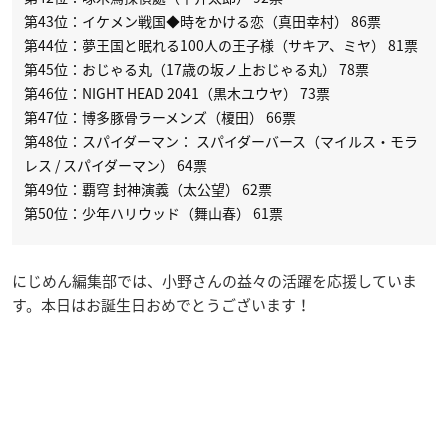
第43位：イケメン戦国◆時をかける恋（真田幸村） 86票
第44位：夢王国と眠れる100人の王子様（サキア、ミヤ） 81票
第45位：おじゃる丸（17歳の坂ノ上おじゃる丸） 78票
第46位：NIGHT HEAD 2041（黒木ユウヤ） 73票
第47位：博多豚骨ラーメンズ（榎田） 66票
第48位：スパイダーマン： スパイダーバース（マイルス・モラ
レス / スパイダーマン） 64票
第49位：覇穹 封神演義（太公望） 62票
第50位：少年ハリウッド（舞山春） 61票
にじめん編集部では、小野さんの益々の活躍を応援していま
す。本日はお誕生日おめでとうございます！