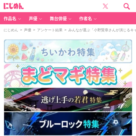
に
じ
め
ん
作品名
声優
舞台俳優
作者名
にじめん
>
声優
>
アンケート結果
> みんなが選ぶ「小野賢章さんが演じるキャラ