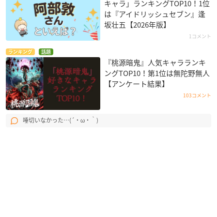
キャラ」ランキングTOP10！1位
は『アイドリッシュセブン』逢
坂壮五【2026年版】
1コメント
ランキング
話題
『桃源暗鬼』人気キャラランキ
ングTOP10！第1位は無陀野無人
【アンケート結果】
103コメント
唾切いなかった…(´・ω・｀)