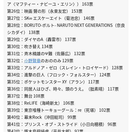
ア〈マフティー・ナビーユ・エリン〉） 163票
第26位：映画 聲の形（永束友宏） 153票
第27位：SK∞ エスケーエイト（菊池忠） 146票
第28位：BORUTO-ボルト- NARUTO NEXT GENERATIONS（奈良
シカダイ） 138票
第29位：ダイヤのA（轟雷市） 137票
第30位：吹き替え 134票
第31位：斉木楠雄のΨ難（佐藤広） 132票
第32位：
小野賢章
のおののみ 129票
第33位：アルドノア・ゼロ（スレイン・トロイヤード） 128票
第34位：進撃の巨人（フロック・フォルスター） 124票
第35位：ポケットモンスター XY（アラン） 117票
第36位：同居人はひざ、時々、頭のうえ。（朏素晴） 117票
第37位：舞台 108票
第38位：ReLIFE（海崎新太） 106票
第39位：東京喰種トーキョーグール：re（死堪） 102票
第40位：幕末Rock（沖田総司） 99票
第41位：プリンス・オブ・ストライド（小日向穂積） 96票
第42位：啄木鳥探偵處（平井太郎） 92票