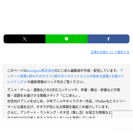
記事の内容について報告する
このページは
kusuguru株式会社
のにじめん編集部が作成・配信しています。
ア
ンケート結果
/
終わりのセラフ
/
黒子のバスケ
/
ジョジョの奇妙な冒険
/
文豪スト
レイドッグス
の最新情報はリンク先をご覧ください。
アニメ・ゲーム・漫画などの2次元コンテンツや、声優・舞台・俳優などの情
報・話題をお届けする情報メディア「にじめん」。
女性向けアニメをはじめ、少年アニメやキャラクター作品、VTuberなどストリー
マーにも幅を広げ、オタクが気になる情報を幅広くお届けしています。
さらに、アンケート・ランキング・オタ活（推し活）お役立ち情報など、女性オ
タクがワクワク楽しめるようなコンテンツも発信しています。