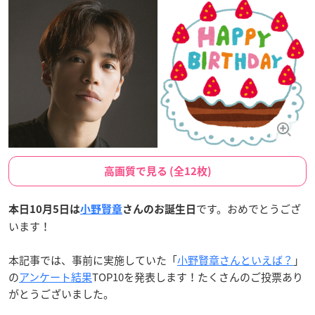
高画質で見る (全12枚)
です。おめでとうござ
本日10月5日は
小野賢章
さんのお誕生日
います！
本記事では、事前に実施していた「
小野賢章さんといえば？
」
の
アンケート結果
TOP10を発表します！たくさんのご投票あり
がとうございました。