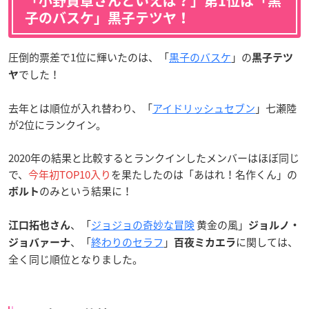
「小野賢章さんといえば？」第1位は「黒
子のバスケ」黒子テツヤ！
圧倒的票差で1位に輝いたのは、「
黒子のバスケ
」の
黒子テツ
でした！
ヤ
去年とは順位が入れ替わり、「
アイドリッシュセブン
」七瀬陸
が2位にランクイン。
2020年の結果と比較するとランクインしたメンバーはほぼ同じ
で、
今年初TOP10入り
を果たしたのは「あはれ！名作くん」の
のみという結果に！
ボルト
、「
ジョジョの奇妙な冒険
黄金の風」
江口拓也さん
ジョルノ・
、「
終わりのセラフ
」
に関しては、
ジョバァーナ
百夜ミカエラ
全く同じ順位となりました。