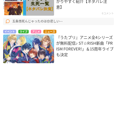
かりやすく紹介【ネタバレ注
意】
6コメント
五条悟死んじゃったのは😞悲しい⋯
イベント
ライブ
アニメ
ニュース
『うたプリ』アニメ全4シリーズ
が無料配信♪ ST☆RISH新曲「PR
ISM FOREVER!」＆15周年ライブ
も決定