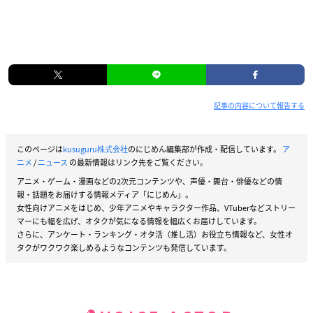
記事の内容について報告する
このページは
kusuguru株式会社
のにじめん編集部が作成・配信しています。
ア
ニメ
/
ニュース
の最新情報はリンク先をご覧ください。
アニメ・ゲーム・漫画などの2次元コンテンツや、声優・舞台・俳優などの情
報・話題をお届けする情報メディア「にじめん」。
女性向けアニメをはじめ、少年アニメやキャラクター作品、VTuberなどストリー
マーにも幅を広げ、オタクが気になる情報を幅広くお届けしています。
さらに、アンケート・ランキング・オタ活（推し活）お役立ち情報など、女性オ
タクがワクワク楽しめるようなコンテンツも発信しています。