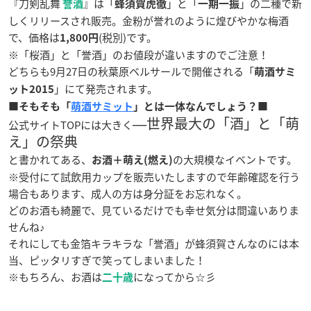
『刀剣乱舞
』は「
」と「
」の二種で新
誉酒
蜂須賀虎徹
一期一振
しくリリースされ販売。金粉が誉れのように煌びやかな梅酒
で、価格は
(税別)です。
1,800円
※「桜酒」と「誉酒」のお値段が違いますのでご注意！
どちらも9月27日の秋葉原ベルサールで開催される「
萌酒サミ
」にて発売されます。
ット2015
■そもそも「
萌酒サミット
」とは一体なんでしょう？■
―世界最大の「酒」と「萌
公式サイトTOPには大きく
え」の祭典
と書かれてある、
の大規模なイベントです。
お酒＋萌え(燃え)
※受付にて試飲用カップを販売いたしますので年齢確認を行う
場合もあります、成人の方は身分証をお忘れなく。
どのお酒も綺麗で、見ているだけでも幸せ気分は間違いありま
せんね♪
それにしても金箔キラキラな「誉酒」が蜂須賀さんなのには本
当、ピッタリすぎで笑ってしまいました！
※もちろん、お酒は
になってから☆彡
二十歳