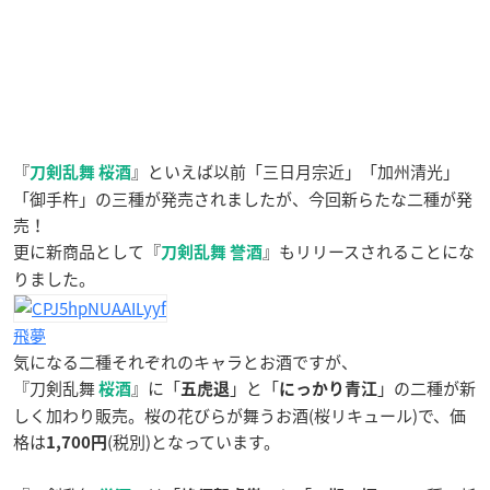
『
』といえば以前「三日月宗近」「加州清光」
刀剣乱舞 桜酒
「御手杵」の三種が発売されましたが、今回新らたな二種が発
売！
更に新商品として『
』もリリースされることにな
刀剣乱舞 誉酒
りました。
飛夢
気になる二種それぞれのキャラとお酒ですが、
『刀剣乱舞
』に「
」と「
」の二種が新
桜
酒
五虎退
にっかり青江
しく加わり販売。桜の花びらが舞うお酒(桜リキュール)で、価
格は
(税別)となっています。
1,700円