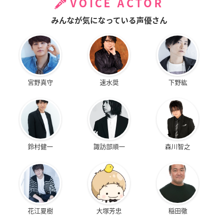
VOICE ACTOR
みんなが気になっている声優さん
宮野真守
速水奨
下野紘
鈴村健一
諏訪部順一
森川智之
花江夏樹
大塚芳忠
稲田徹