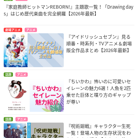
『家庭教師ヒットマンREBORN!』主題歌一覧！「Drawing day
s」はじめ歴代楽曲を完全網羅【2026年最新】
劇場アニメ
アニメ
『アイドリッシュセブン』見る
順番・時系列・TVアニメ＆劇場
版全作品まとめ【2026年最新】
話題
アニメ
『ちいかわ』怖いのに可愛いセ
イレーンの魅力6選！人魚を2匹
乗せた巨体と喋り方のギャップ
が尊い
話題
アニメ
『呪術廻戦』キャラクター生死
一覧！登場人物の生存状況をわ