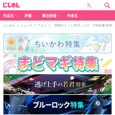
に
じ
め
ん
作品名
声優
舞台俳優
作者名
にじめん
>
ニュース
>
アニメ
> 「萌酒サミット2015」にて『刀剣乱舞 桜