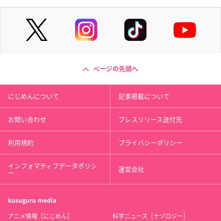
ページの先頭へ
にじめんについて
記事掲載について
お問い合わせ
プレスリリース送付先
利用規約
プライバシーポリシー
インフォマティブデータポリシ
運営会社
ー
kusuguru
media
アニメ情報［にじめん］
科学ニュース［ナゾロジー］