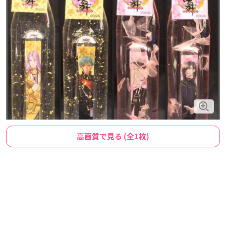
高画質で見る (全1枚)